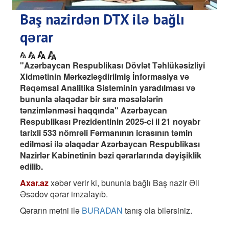
Baş nazirdən DTX ilə bağlı
qərar
"Azərbaycan Respublikası Dövlət Təhlükəsizliyi
Xidmətinin Mərkəzləşdirilmiş İnformasiya və
Rəqəmsal Analitika Sisteminin yaradılması və
bununla əlaqədar bir sıra məsələlərin
tənzimlənməsi haqqında" Azərbaycan
Respublikası Prezidentinin 2025-ci il 21 noyabr
tarixli 533 nömrəli Fərmanının icrasının təmin
edilməsi ilə əlaqədar Azərbaycan Respublikası
Nazirlər Kabinetinin bəzi qərarlarında dəyişiklik
edilib.
Axar.az
xəbər verir ki, bununla bağlı Baş nazir Əli
Əsədov qərar imzalayıb.
Qərarın mətni ilə
BURADAN
tanış ola bilərsiniz.