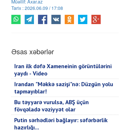
Müəllif: Axar.az
Tarix : 2026.06.09 / 17:08
Əsas xəbərlər
İran ilk dəfə Xameneinin görüntülərini
yaydı - Video
İrandan "Məkkə sazişi"nə: Düzgün yolu
tapmayıblar!
Bu təyyarə vurulsa, ABŞ üçün
fövqəladə vəziyyət olar
Putin sərhədləri bağlayır: səfərbərlik
hazırlığı...