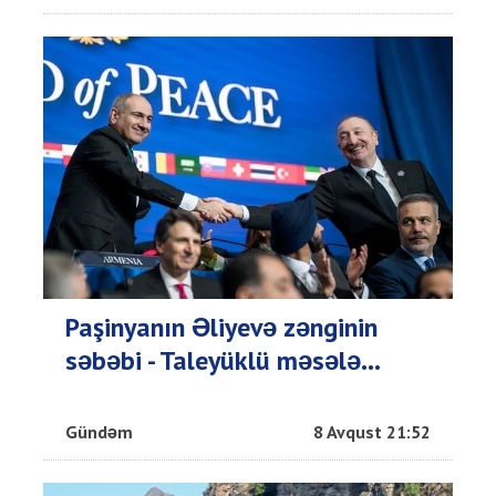
Paşinyanın Əliyevə zənginin
səbəbi - Taleyüklü məsələ...
Gündəm
8 Avqust 21:52