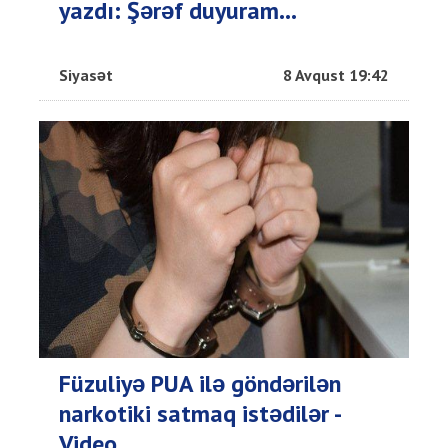
yazdı: Şərəf duyuram...
Siyasət
8 Avqust 19:42
Füzuliyə PUA ilə göndərilən
narkotiki satmaq istədilər -
Video