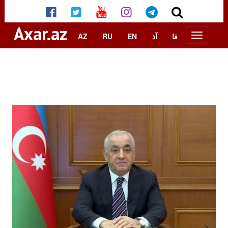
Axar.az
AZ
RU
EN
آذ
فا