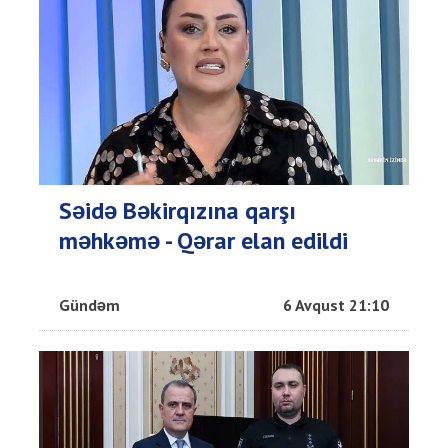
Səidə Bəkirqızına qarşı
məhkəmə - Qərar elan edildi
Gündəm
6 Avqust 21:10