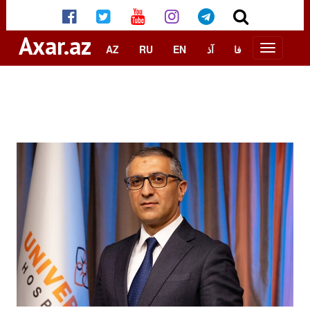
Axar.az
AZ
RU
EN
آذ
فا