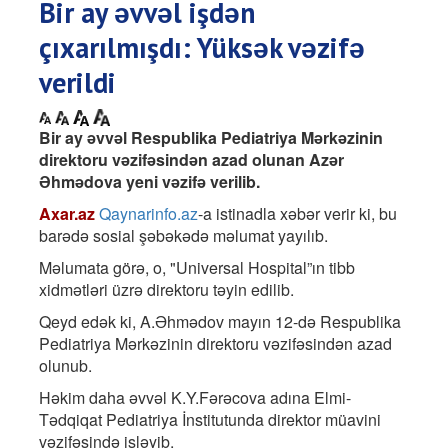
Bir ay əvvəl işdən
çıxarılmışdı: Yüksək vəzifə
verildi
Bir ay əvvəl Respublika Pediatriya Mərkəzinin
direktoru vəzifəsindən azad olunan Azər
Əhmədova yeni vəzifə verilib.
Axar.az
Qaynarinfo.az
-a istinadla xəbər verir ki, bu
barədə sosial şəbəkədə məlumat yayılıb.
Məlumata görə, o, "Universal Hospital”ın tibb
xidmətləri üzrə direktoru təyin edilib.
Qeyd edək ki, A.Əhmədov mayın 12-də Respublika
Pediatriya Mərkəzinin direktoru vəzifəsindən azad
olunub.
Həkim daha əvvəl K.Y.Fərəcova adına Elmi-
Tədqiqat Pediatriya İnstitutunda direktor müavini
vəzifəsində işləyib.