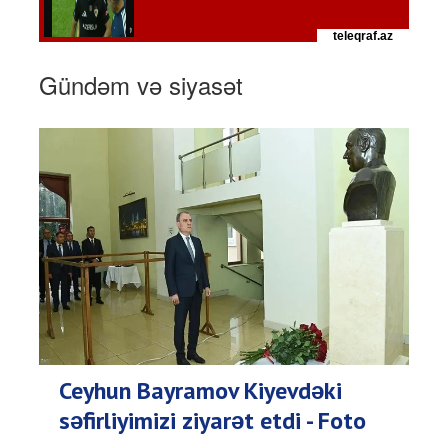
Gündəm və siyasət
Ceyhun Bayramov Kiyevdəki
səfirliyimizi ziyarət etdi - Foto