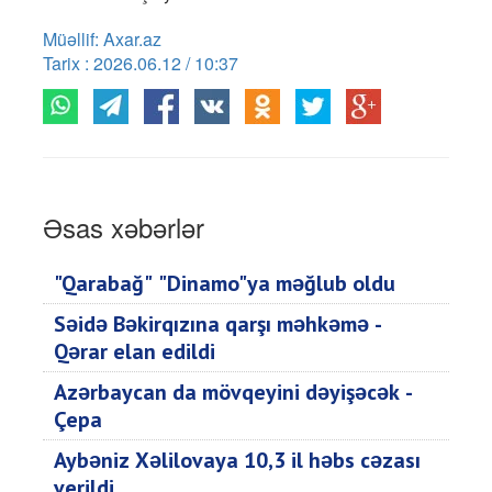
Müəllif: Axar.az
Tarix : 2026.06.12 / 10:37
Əsas xəbərlər
"Qarabağ" "Dinamo"ya məğlub oldu
Səidə Bəkirqızına qarşı məhkəmə -
Qərar elan edildi
Azərbaycan da mövqeyini dəyişəcək -
Çepa
Aybəniz Xəlilovaya 10,3 il həbs cəzası
verildi