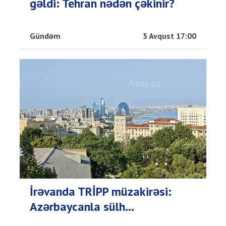
gəldi: Tehran nədən çəkinir?
Gündəm
5 Avqust 17:00
İrəvanda TRİPP müzakirəsi:
Azərbaycanla sülh...