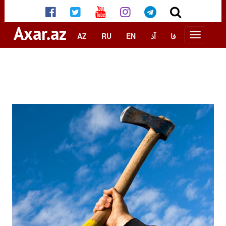
Axar.az
AZ
RU
EN
آذ
فا