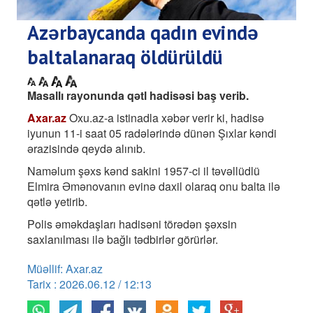
Azərbaycanda qadın evində
baltalanaraq öldürüldü
Masallı rayonunda qətl hadisəsi baş verib.
Axar.az
Oxu.az-a istinadla xəbər verir ki, hadisə
iyunun 11-i saat 05 radələrində dünən Şıxlar kəndi
ərazisində qeydə alınıb.
Naməlum şəxs kənd sakini 1957-ci il təvəllüdlü
Elmira Əmənovanın evinə daxil olaraq onu balta ilə
qətlə yetirib.
Polis əməkdaşları hadisəni törədən şəxsin
saxlanılması ilə bağlı tədbirlər görürlər.
Müəllif: Axar.az
Tarix : 2026.06.12 / 12:13