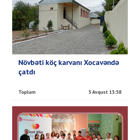
Növbəti köç karvanı Xocavəndə
çatdı
Toplum
5 Avqust 13:58