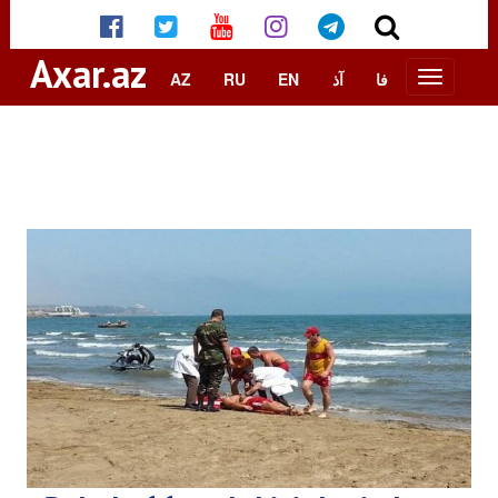
Axar.az
AZ
RU
EN
آذ
فا