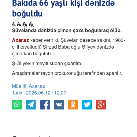
Bakıda 66 yaşlı kişi dənizdə
boğuldu
Şüvəlanda dənizdə çimən şəxs boğularaq ölüb.
Axar.az
xəbər verir ki, Şüvəlan qəsəbə sakini, 1960-
cı il təvəllüdlü Şirzad Baba oğlu Əliyev dənizdə
çimərkən boğulub.
Ş.Əliyevin meyiti sudan çıxarılıb.
Araşdırmalar rayon prokurorluğu tərəfindən aparılır.
Müəllif: Axar.az
Tarix : 2026.06.12 / 12:07