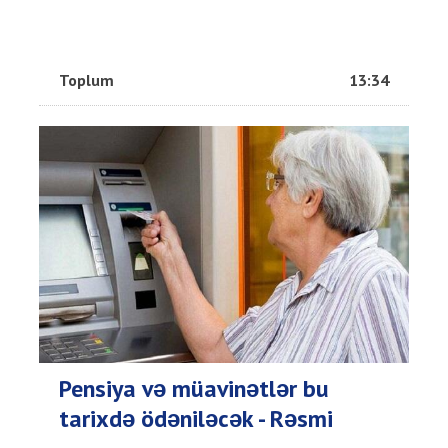
Toplum
13:34
Pensiya və müavinətlər bu
tarixdə ödəniləcək - Rəsmi