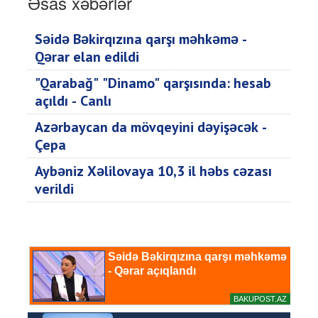
Əsas xəbərlər
Səidə Bəkirqızına qarşı məhkəmə -
Qərar elan edildi
"Qarabağ" "Dinamo" qarşısında: hesab
açıldı - Canlı
Azərbaycan da mövqeyini dəyişəcək -
Çepa
Aybəniz Xəlilovaya 10,3 il həbs cəzası
verildi