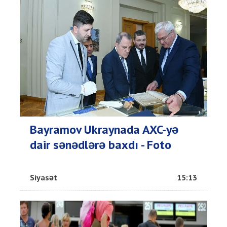
Bayramov Ukraynada AXC-yə
dair sənədlərə baxdı - Foto
Siyasət
15:13