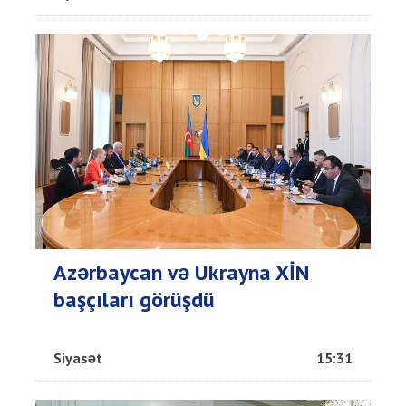
Azərbaycan və Ukrayna XİN
başçıları görüşdü
Siyasət
15:31