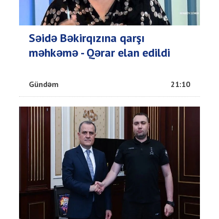
Səidə Bəkirqızına qarşı
məhkəmə - Qərar elan edildi
Gündəm
21:10