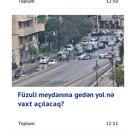
Toplum
12:30
Füzuli meydanına gedən yol nə
vaxt açılacaq?
Toplum
12:11