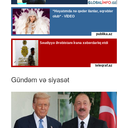
Gündəm və siyasət