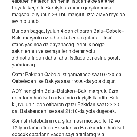
etibarən həftəsonları hər iki istiqamətdə səfərlər
həyata keçirilir. Sərnişin axınının qarşılanması
məqsədilə iyunun 26-ı bu marşrut üzrə əlavə reys də
təyin olunub.
Bundan başqa, iyulun 4-dən etibarən Bakı–Qəbələ–
Bakı marşrutu üzrə hərəkət edən qatarlar Ucar
stansiyasında da dayanacaq. Yenilik bölgə
sakinlərinin və sərnişinlərin dəmir yolu
xidmətlərindən daha rahat istifadə etməsinə şərait
yaradacaq.
Qatar Bakıdan Qəbələ istiqamətində saat 07:30-da,
Qəbələdən isə Bakıya saat 19:00-da yola düşür.
ADY həmçinin Bakı–Balakən–Bakı marşrutu üzrə
qatarların hərəkət cədvəlində dəyişiklik edib. Belə
ki, iyulun 1-dən etibarən qatar Bakıdan saat 23:30-
da, Balakəndən isə saat 21:10-da yola düşəcək.
Sərnişin tələbatının qarşılanması məqsədilə 12 və
13 iyun tarixlərində Bakıdan və Balakəndən hərəkət
edəcək qatarların vaqon sayı artırılaraq 9-a