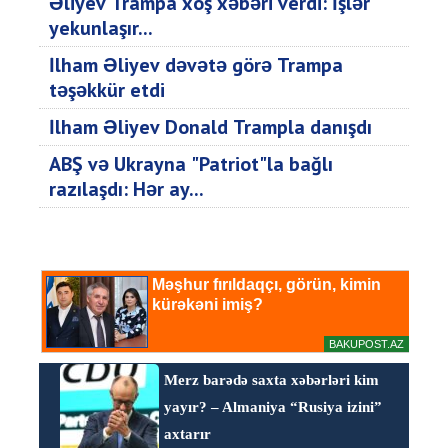
Əliyev Trampa xoş xəbəri verdi: İşlər
yekunlaşır...
İlham Əliyev dəvətə görə Trampa
təşəkkür etdi
İlham Əliyev Donald Trampla danışdı
ABŞ və Ukrayna "Patriot"la bağlı
razılaşdı: Hər ay...