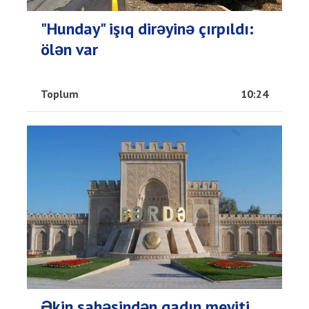
"Hunday" işıq dirəyinə çırpıldı:
ölən var
Toplum
10:24
Əkin sahəsindən qadın meyiti