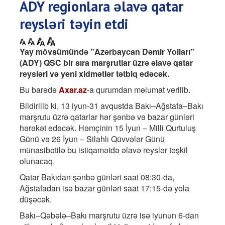
ADY regionlara əlavə qatar
reysləri təyin etdi
Yay mövsümündə "Azərbaycan Dəmir Yolları"
(ADY) QSC bir sıra marşrutlar üzrə əlavə qatar
reysləri və yeni xidmətlər tətbiq edəcək.
Bu barədə
Axar.az
-a qurumdan məlumat verilib.
Bildirilib ki, 13 iyun-31 avqustda Bakı–Ağstafa–Bakı
marşrutu üzrə qatarlar hər şənbə və bazar günləri
hərəkət edəcək. Həmçinin 15 İyun – Milli Qurtuluş
Günü və 26 İyun – Silahlı Qüvvələr Günü
münasibətilə bu istiqamətdə əlavə reyslər təşkil
olunacaq.
Qatar Bakıdan şənbə günləri saat 08:30-da,
Ağstafadan isə bazar günləri saat 17:15-də yola
düşəcək.
Bakı–Qəbələ–Bakı marşrutu üzrə isə iyunun 6-dan