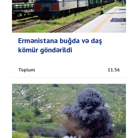
Ermənistana buğda və daş
kömür göndərildi
Toplum
11:36