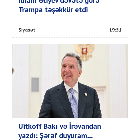
İlham Əliyev dəvətə görə
Trampa təşəkkür etdi
Siyasət
19:51
Uitkoff Bakı və İrəvandan
yazdı: Şərəf duyuram...