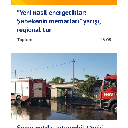
"Yeni nəsil energetiklər:
Şəbəkənin memarları" yarışı,
regional tur
Toplum
13:08
Sumqayıtda avtomobil təmiri