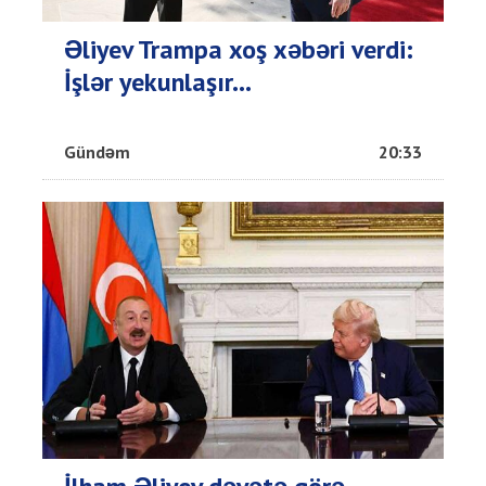
Əliyev Trampa xoş xəbəri verdi:
İşlər yekunlaşır...
Gündəm
20:33