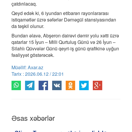
çatdırılacaq.
Qeyd edək ki, 6 iyundan etibarən rayonlararası
istiqamətlər üzrə səfərlər Dərnəgül stansiyasından
da təşkil olunur.
Bundan əlavə, Abşeron dairəvi dəmir yolu xətti üzrə
qatarlar 15 İyun – Milli Qurtuluş Günü və 26 İyun –
Silahlı Qüvvələr Günü qeyri-iş günü qrafikinə uyğun
fəaliyyət göstərəcək.
Müəllif: Axar.az
Tarix : 2026.06.12 / 22:01
Əsas xəbərlər