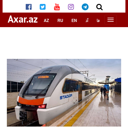
Axar.az
AZ
RU
EN
آذ
فا