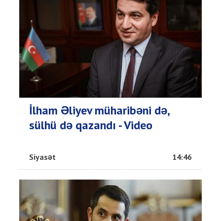
İlham Əliyev müharibəni də,
sülhü də qazandı - Video
Siyasət
14:46