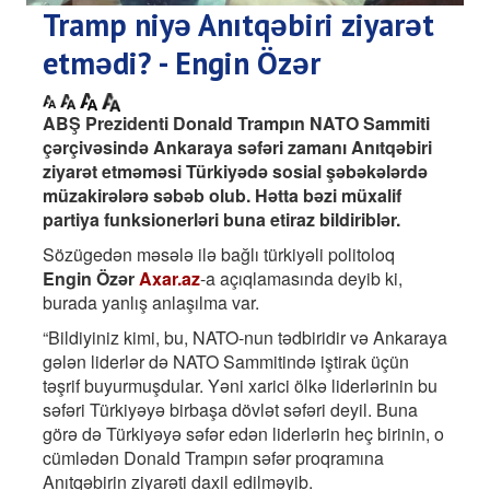
Tramp niyə Anıtqəbiri ziyarət
etmədi? - Engin Özər
ABŞ Prezidenti Donald Trampın NATO Sammiti
çərçivəsində Ankaraya səfəri zamanı Anıtqəbiri
ziyarət etməməsi Türkiyədə sosial şəbəkələrdə
müzakirələrə səbəb olub. Hətta bəzi müxalif
partiya funksionerləri buna etiraz bildiriblər.
Sözügedən məsələ ilə bağlı türkiyəli politoloq
Engin Özər
Axar.az
-a açıqlamasında deyib ki,
burada yanlış anlaşılma var.
“Bildiyiniz kimi, bu, NATO-nun tədbiridir və Ankaraya
gələn liderlər də NATO Sammitində iştirak üçün
təşrif buyurmuşdular. Yəni xarici ölkə liderlərinin bu
səfəri Türkiyəyə birbaşa dövlət səfəri deyil. Buna
görə də Türkiyəyə səfər edən liderlərin heç birinin, o
cümlədən Donald Trampın səfər proqramına
Anıtqəbirin ziyarəti daxil edilməyib.