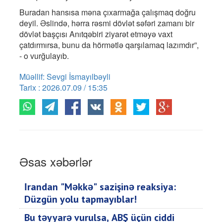
Buradan hansısa məna çıxarmağa çalışmaq doğru
deyil. Əslində, hərra rəsmi dövlət səfəri zamanı bir
dövlət başçısı Anıtqəbiri ziyarət etməyə vaxt
çatdırmırsa, bunu da hörmətlə qarşılamaq lazımdır”,
- o vurğulayıb.
Müəllif: Sevgi İsmayılbəyli
Tarix : 2026.07.09 / 15:35
Əsas xəbərlər
İrandan "Məkkə" sazişinə reaksiya:
Düzgün yolu tapmayıblar!
Bu təyyarə vurulsa, ABŞ üçün ciddi