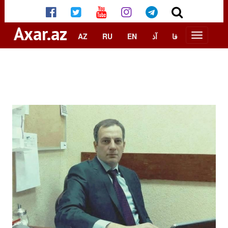
Axar.az
AZ
RU
EN
آذ
فا