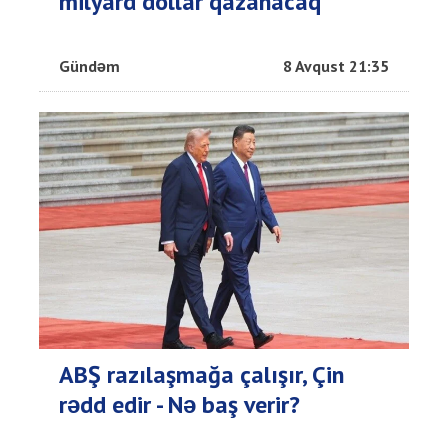
milyard dollar qazanacaq
Gündəm
8 Avqust 21:35
ABŞ razılaşmağa çalışır, Çin
rədd edir - Nə baş verir?