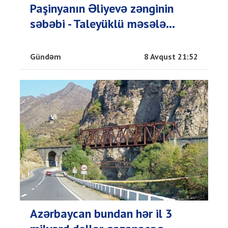
Paşinyanın Əliyevə zənginin
səbəbi - Taleyüklü məsələ...
Gündəm
8 Avqust 21:52
Azərbaycan bundan hər il 3