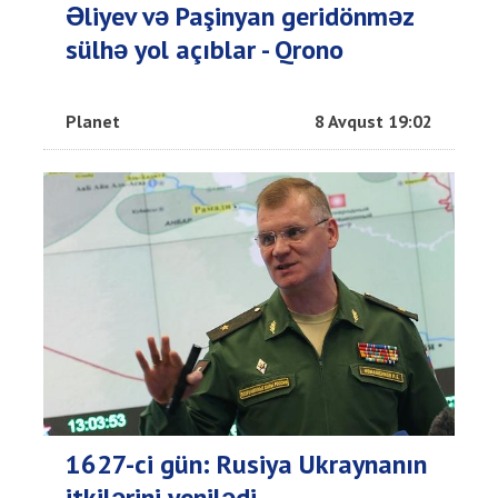
Əliyev və Paşinyan geridönməz
sülhə yol açıblar - Qrono
Planet
8 Avqust 19:02
1627-ci gün: Rusiya Ukraynanın
itkilərini yenilədi