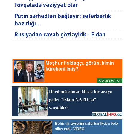
fövqəladə vəziyyət olar
Putin sərhədləri bağlayır: səfərbərlik
hazırlığı...
Rusiyadan cavab gözləyirik - Fidan