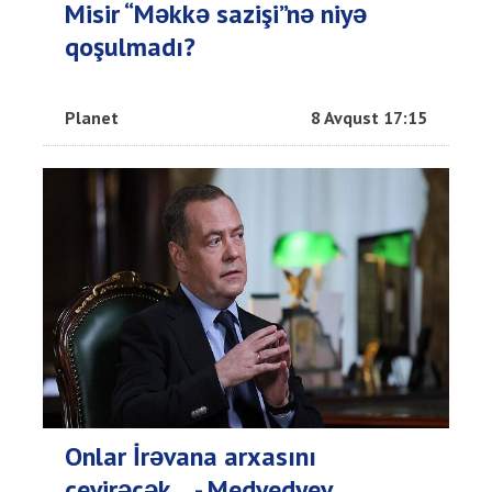
Misir “Məkkə sazişi”nə niyə
qoşulmadı?
Planet
8 Avqust 17:15
Onlar İrəvana arxasını
çevirəcək... - Medvedyev