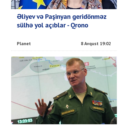
Əliyev və Paşinyan geridönməz
sülhə yol açıblar - Qrono
Planet
8 Avqust 19:02