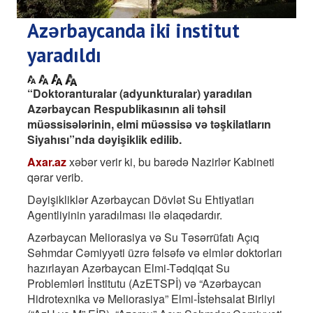
Azərbaycanda iki institut
yaradıldı
“Doktoranturalar (adyunkturalar) yaradılan
Azərbaycan Respublikasının ali təhsil
müəssisələrinin, elmi müəssisə və təşkilatların
Siyahısı”nda dəyişiklik edilib.
Axar.az
xəbər verir ki, bu barədə Nazirlər Kabineti
qərar verib.
Dəyişikliklər Azərbaycan Dövlət Su Ehtiyatları
Agentliyinin yaradılması ilə əlaqədardır.
Azərbaycan Meliorasiya və Su Təsərrüfatı Açıq
Səhmdar Cəmiyyəti üzrə fəlsəfə və elmlər doktorları
hazırlayan Azərbaycan Elmi-Tədqiqat Su
Problemləri İnstitutu (AzETSPİ) və “Azərbaycan
Hidrotexnika və Meliorasiya” Elmi-İstehsalat Birliyi