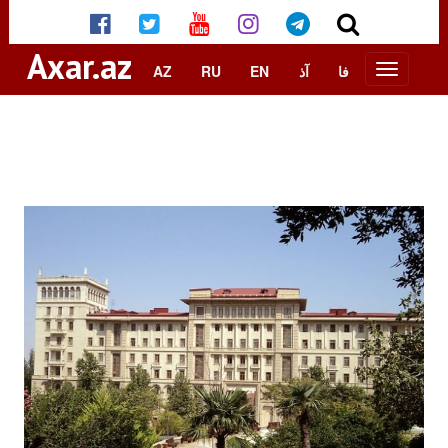
Axar.az
AZ
RU
EN
آذ
فا