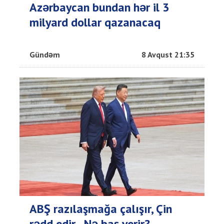
Azərbaycan bundan hər il 3
milyard dollar qazanacaq
Gündəm
8 Avqust 21:35
ABŞ razılaşmağa çalışır, Çin
rədd edir - Nə baş verir?