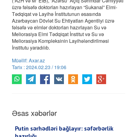
(“AzH və M” EİB), “Azərsu” Açıq Səhmdar Cəmiyyəti
üzrə fəlsəfə doktorları hazırlayan “Sukanal” Elmi-
Tədqiqat və Layihə İnstitutunun əsasında
Azərbaycan Dövlət Su Ehtiyatları Agentliyi üzrə
fəlsəfə və elmlər doktorları hazırlayan Su və
Meliorasiya Elmi Tədqiqat İnstitut və Su və
Meliorasiya Kompleksinin Layihələndirilməsi
İnstitutu yaradılıb.
Müəllif: Axar.az
Tarix : 2024.02.23 / 19:06
Əsas xəbərlər
Putin sərhədləri bağlayır: səfərbərlik
hazırlığı...