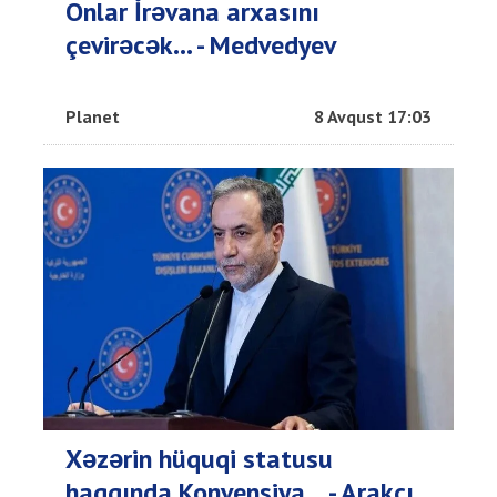
Onlar İrəvana arxasını
çevirəcək... - Medvedyev
Planet
8 Avqust 17:03
Xəzərin hüquqi statusu
haqqında Konvensiya... - Arakçı