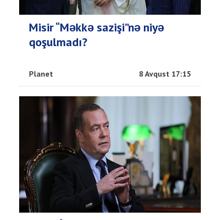
Misir “Məkkə sazişi”nə niyə
qoşulmadı?
Planet
8 Avqust 17:15