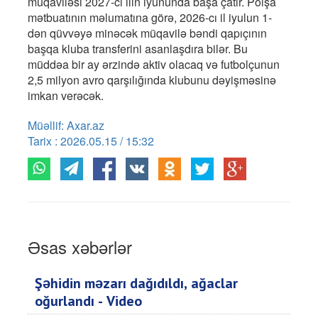
müqaviləsi 2027-ci ilin iyununda başa çatır. Polşa
mətbuatının məlumatına görə, 2026-cı il iyulun 1-
dən qüvvəyə minəcək müqavilə bəndi qapıçının
başqa kluba transferini asanlaşdıra bilər. Bu
müddəa bir ay ərzində aktiv olacaq və futbolçunun
2,5 milyon avro qarşılığında klubunu dəyişməsinə
imkan verəcək.
Müəllif: Axar.az
Tarix : 2026.05.15 / 15:32
Əsas xəbərlər
Şəhidin məzarı dağıdıldı, ağaclar
oğurlandı - Video