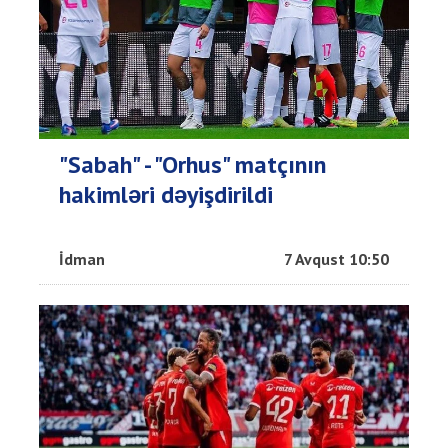
"Sabah" - "Orhus" matçının
hakimləri dəyişdirildi
İdman
7 Avqust 10:50