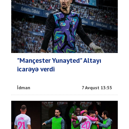
"Mançester Yunayted" Altayı
icarəyə verdi
İdman
7 Avqust 13:55