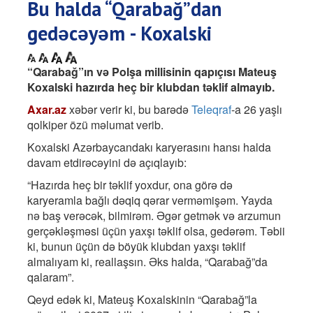
Bu halda “Qarabağ”dan
gedəcəyəm - Koxalski
“Qarabağ”ın və Polşa millisinin qapıçısı Mateuş
Koxalski hazırda heç bir klubdan təklif almayıb.
Axar.az
xəbər verir ki, bu barədə
Teleqraf
-a 26 yaşlı
qolkiper özü məlumat verib.
Koxalski Azərbaycandakı karyerasını hansı halda
davam etdirəcəyini də açıqlayıb:
“Hazırda heç bir təklif yoxdur, ona görə də
karyeramla bağlı dəqiq qərar verməmişəm. Yayda
nə baş verəcək, bilmirəm. Əgər getmək və arzumun
gerçəkləşməsi üçün yaxşı təklif olsa, gedərəm. Təbii
ki, bunun üçün də böyük klubdan yaxşı təklif
almalıyam ki, reallaşsın. Əks halda, “Qarabağ”da
qalaram”.
Qeyd edək ki, Mateuş Koxalskinin “Qarabağ”la