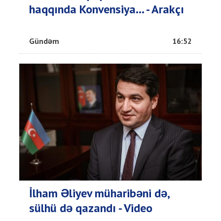
haqqında Konvensiya... - Arakçı
Gündəm
16:52
İlham Əliyev müharibəni də,
sülhü də qazandı - Video