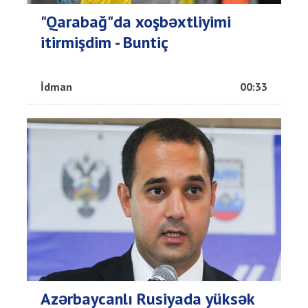
"Qarabağ"da xoşbəxtliyimi
itirmişdim - Buntiç
İdman
00:33
Azərbaycanlı Rusiyada yüksək