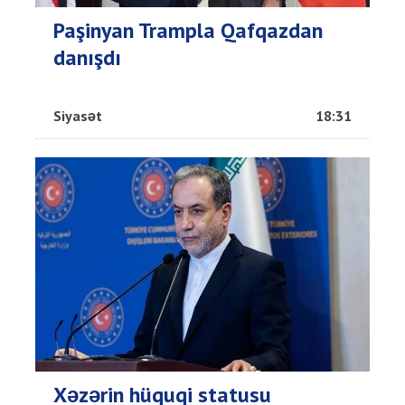
Paşinyan Trampla Qafqazdan
danışdı
Siyasət
18:31
Xəzərin hüquqi statusu