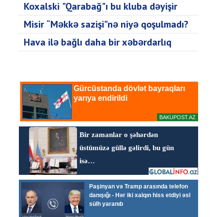
Koxalski "Qarabağ"ı bu kluba dəyişir
Misir “Məkkə sazişi”nə niyə qoşulmadı?
Hava ilə bağlı daha bir xəbərdarlıq