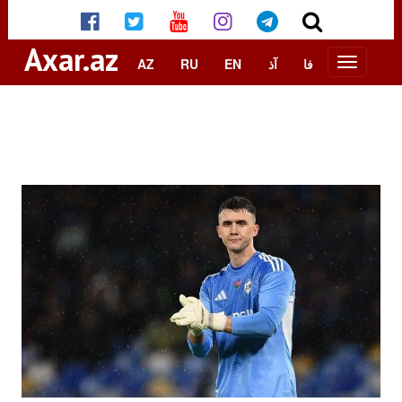
Axar.az
AZ
RU
EN
آذ
فا