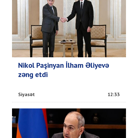
Nikol Paşinyan İlham Əliyevə
zəng etdi
Siyasət
12:33