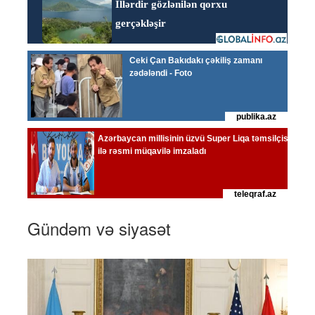
Gündəm və siyasət