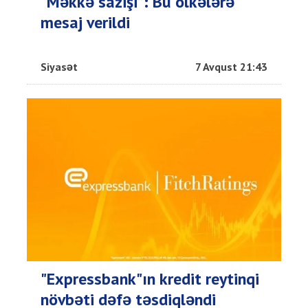
“Məkkə sazişi”: Bu ölkələrə
mesaj verildi
Siyasət
7 Avqust 21:43
"Expressbank"ın kredit reytinqi
növbəti dəfə təsdiqləndi