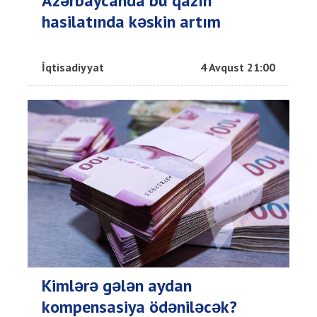
Azərbaycanda bu qazın
hasilatında kəskin artım
İqtisadiyyat
4 Avqust 21:00
Kimlərə gələn aydan
kompensasiya ödəniləcək?