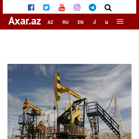
Axar.az
AZ
RU
EN
آذ
فا