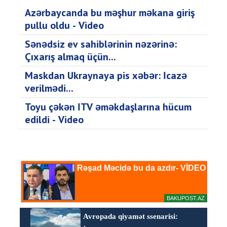
Azərbaycanda bu məşhur məkana giriş
pullu oldu - Video
Sənədsiz ev sahiblərinin nəzərinə:
Çıxarış almaq üçün...
Maskdan Ukraynaya pis xəbər: İcazə
verilmədi...
Toyu çəkən İTV əməkdaşlarına hücum
edildi - Video