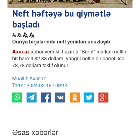
Neft həftəyə bu qiymətlə
başladı
Dünya birjalarında neft yenidən ucuzlaşıb.
Axar.az
xəbər verir ki, hazırda "Brent" markalı neftin
bir barreli 82,88 dollara, yüngül neftin bir barreli isə
78,78 dollara təklif olunur.
Müəllif: Axar.az
Tarix : 2024.02.19 / 09:14
Əsas xəbərlər