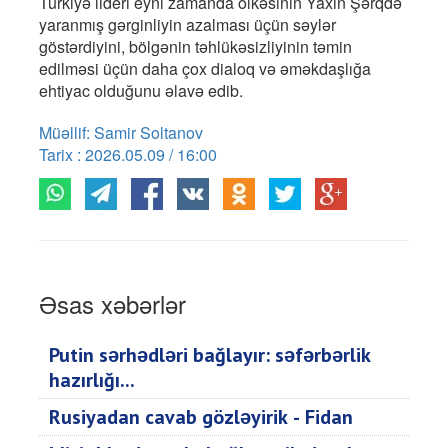
Türkiyə lideri eyni zamanda ölkəsinin Yaxın Şərqdə
yaranmış gərginliyin azalması üçün səylər
göstərdiyini, bölgənin təhlükəsizliyinin təmin
edilməsi üçün daha çox dialoq və əməkdaşlığa
ehtiyac olduğunu əlavə edib.
Müəllif: Samir Soltanov
Tarix : 2026.05.09 / 16:00
Əsas xəbərlər
Putin sərhədləri bağlayır: səfərbərlik
hazırlığı...
Rusiyadan cavab gözləyirik - Fidan