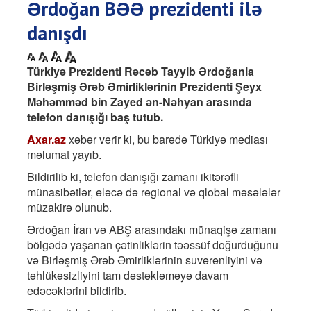
Ərdoğan BƏƏ prezidenti ilə
danışdı
Türkiyə Prezidenti Rəcəb Tayyib Ərdoğanla
Birləşmiş Ərəb Əmirliklərinin Prezidenti Şeyx
Məhəmməd bin Zayed ən-Nəhyan arasında
telefon danışığı baş tutub.
Axar.az
xəbər verir ki, bu barədə Türkiyə mediası
məlumat yayıb.
Bildirilib ki, telefon danışığı zamanı ikitərəfli
münasibətlər, eləcə də regional və qlobal məsələlər
müzakirə olunub.
Ərdoğan İran və ABŞ arasındakı münaqişə zamanı
bölgədə yaşanan çətinliklərin təəssüf doğurduğunu
və Birləşmiş Ərəb Əmirliklərinin suverenliyini və
təhlükəsizliyini tam dəstəkləməyə davam
edəcəklərini bildirib.