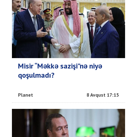
Misir “Məkkə sazişi”nə niyə
qoşulmadı?
Planet
8 Avqust 17:15