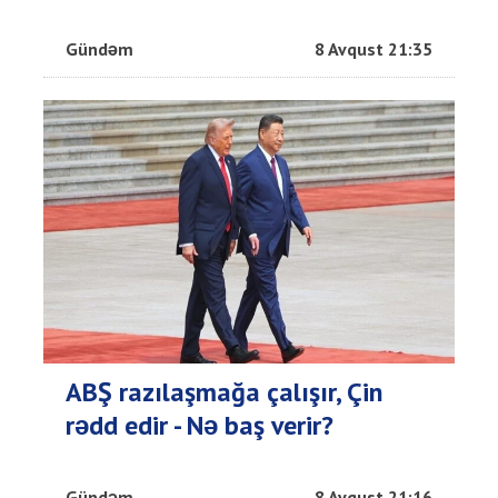
Gündəm
8 Avqust 21:35
ABŞ razılaşmağa çalışır, Çin
rədd edir - Nə baş verir?
Gündəm
8 Avqust 21:16