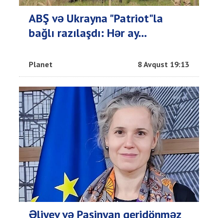
ABŞ və Ukrayna "Patriot"la
bağlı razılaşdı: Hər ay...
Planet
8 Avqust 19:13
Əliyev və Paşinyan geridönməz