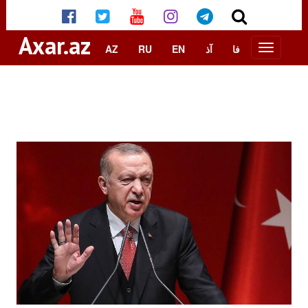
Axar.az
AZ
RU
EN
آذ
فا