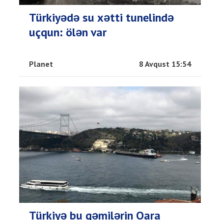
Türkiyədə su xətti tunelində
uçqun: ölən var
Planet
8 Avqust 15:54
Türkiyə bu gəmilərin Qara