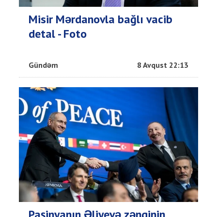
Misir Mərdanovla bağlı vacib
detal - Foto
Gündəm
8 Avqust 22:13
Paşinyanın Əliyevə zənginin