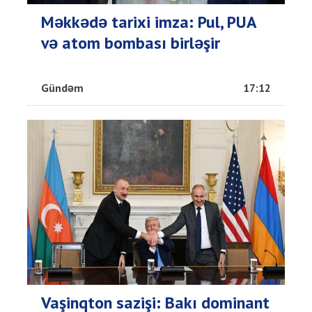
Məkkədə tarixi imza: Pul, PUA
və atom bombası birləşir
Gündəm
17:12
Vaşinqton sazişi: Bakı dominant