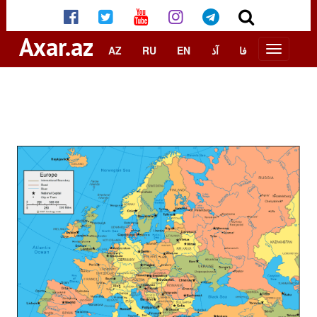
Axar.az
AZ
RU
EN
آذ
فا