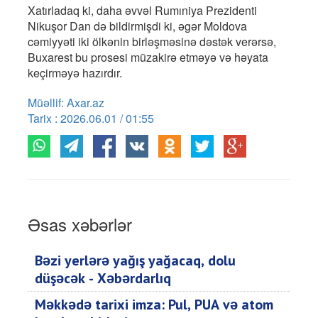
Xatırladaq ki, daha əvvəl Rumıniya Prezidenti
Nikuşor Dan də bildirmişdi ki, əgər Moldova
cəmiyyəti iki ölkənin birləşməsinə dəstək verərsə,
Buxarest bu prosesi müzakirə etməyə və həyata
keçirməyə hazırdır.
Müəllif: Axar.az
Tarix : 2026.06.01 / 01:55
Əsas xəbərlər
Bəzi yerlərə yağış yağacaq, dolu
düşəcək - Xəbərdarlıq
Məkkədə tarixi imza: Pul, PUA və atom