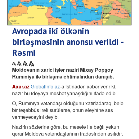
Avropada iki ölkənin
birləşməsinin anonsu verildi -
Rəsmi
Moldovanın xarici işlər naziri Mixay Popşoy
Rumıniya ilə birləşmə ehtimalından danışıb.
Axar.az
Globalinfo.az
-a istinadən xəbər verir ki,
nazir bu ideyaya müsbət yanaşdığını ifadə edib.
O, Rumıniya vətəndaşı olduğunu xatırladaraq, belə
bir təşəbbüs irəli sürülərsə, onun əleyhinə səs
verməyəcəyini deyib.
Nazirin sözlərinə görə, bu məsələ ilə bağlı yekun
qərar Moldova vətəndaşlarının iradəsindən asılıdır.