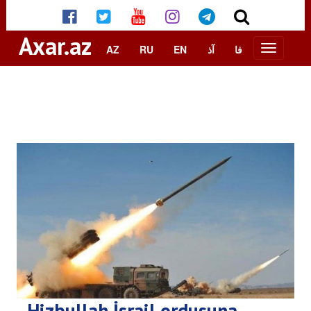
Axar.az
AZ
RU
EN
آذ
فا
Hizbullah İsrail ordusuna