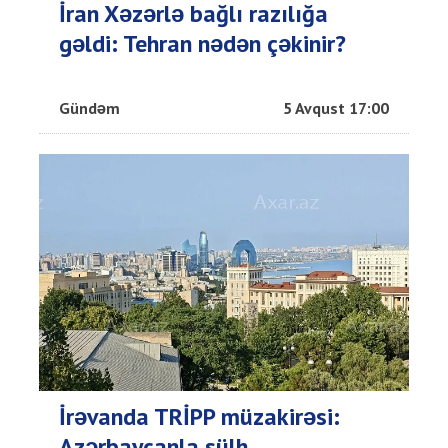
İran Xəzərlə bağlı razılığa
gəldi: Tehran nədən çəkinir?
Gündəm
5 Avqust 17:00
İrəvanda TRİPP müzakirəsi:
Azərbaycanla sülh...