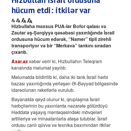
hücum etdi: itkilər var
Hizbullaha məxsus PUA-lar Bofor qalası və
Zautar əş-Şərqiyyə qəsəbəsi yaxınlığında İsrail
ordusuna hücum edərək, “Namer” tipli zirehli
transportyor və bir “Merkava” tankını sıradan
çıxarıb.
Axar.az
xəbər verir ki, Hizbullahın Teleqram
kanalında məlumat yayılıb.
Məlumatda bildirilib ki, daha iki tank İsrail hərbi
bazası yaxınlığında yerləşən Əl-Bəyyad bölgəsində
idarəolunan raketlərlə vurulub.
Bəyanatda qeyd olunur ki, qruplaşma İsrail
hərbçilərinin bu yaxınlarda nəzarətə götürdüyü
Həddatə yaşayış məntəqəsindəki mövqeləri
artilleriya və minaatanlarla atəşə tutublar. İsrail
ordusu canlı qüvvə və texnika baxımından itkilər