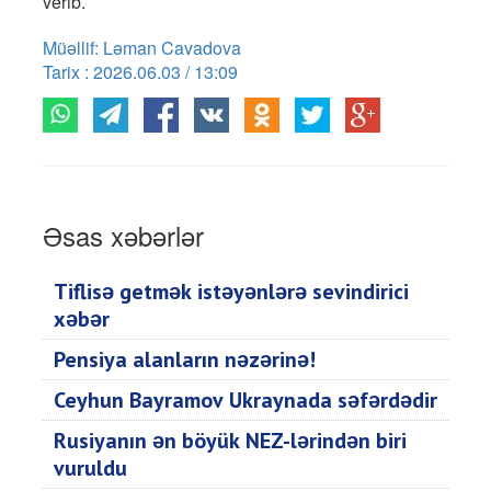
verib.
Müəllif: Ləman Cavadova
Tarix : 2026.06.03 / 13:09
Əsas xəbərlər
Tiflisə getmək istəyənlərə sevindirici
xəbər
Pensiya alanların nəzərinə!
Ceyhun Bayramov Ukraynada səfərdədir
Rusiyanın ən böyük NEZ-lərindən biri
vuruldu