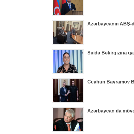
Azərbaycanın ABŞ-dak
Səidə Bəkirqızına qa
Ceyhun Bayramov B
Azərbaycan da mövq