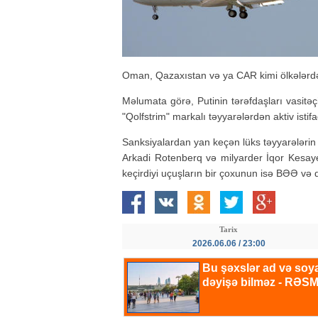
Oman, Qazaxıstan və ya CAR kimi ölkələrdə 
Məlumata görə, Putinin tərəfdaşları vasitəçi
"Qolfstrim" markalı təyyarələrdən aktiv istifa
Sanksiyalardan yan keçən lüks təyyarələrin
Arkadi Rotenberq və milyarder İqor Kesayev
keçirdiyi uçuşların bir çoxunun isə BƏƏ və q
Tarix
2026.06.06 / 23:00