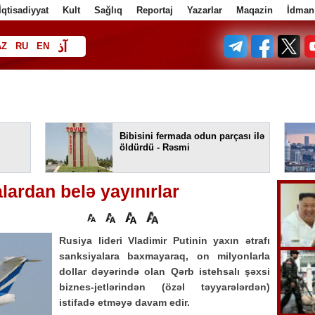
İqtisadiyyat
Kult
Sağlıq
Reportaj
Yazarlar
Maqazin
İdman
آذ
AZ
RU
EN
ف
Bibisini fermada odun parçası ilə
öldürdü - Rəsmi
lardan belə yayınırlar
Rusiya lideri Vladimir Putinin yaxın ətrafı
sanksiyalara baxmayaraq, on milyonlarla
dollar dəyərində olan Qərb istehsalı şəxsi
biznes-jetlərindən (özəl təyyarələrdən)
istifadə etməyə davam edir.