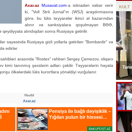
Axar.az
Musavat.com
-a istinadən xəbər verir
KULT
ki, "Voll Strit Jurnal"ın (WSJ) araşdırmasına
görə, bu lüks təyyarələr ikinci əl bazarından
alınır və sanksiyalara qoşulmayan BƏƏ,
qeydiyyata alındıqdan sonra Rusiyaya gətirilir.
lər sayəsində Rusiyaya gizli yollarla gətirilən "Bombardir" və
də edirlər.
 sahibləri arasında "Rostex" rəhbəri Sergey Çemezov, oliqarx
 kimi tanınmış şəxslərin adları çəkilir. Təyyarələrin həyata
Mahnımın ifasına sevinərəm, icazə nəyə
Tanı
onşu ölkələrdəki lüks kurortlara yönəldiyi vurğulanır.
lazım? - Bəstəkar
Müəllif
Axar.az