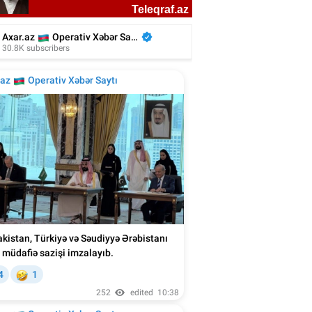
nmış blogerin həyat yoldaşı vəfat etdi -
Foto