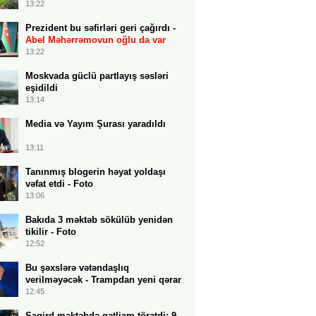
13:22
Prezident bu səfirləri geri çağırdı -
Abel Məhərrəmovun oğlu da var
13:22
Moskvada güclü partlayış səsləri
eşidildi
13:14
Media və Yayım Şurası yaradıldı
13:11
Tanınmış blogerin həyat yoldaşı
vəfat etdi - Foto
13:06
Bakıda 3 məktəb sökülüb yenidən
tikilir - Foto
12:52
Bu şəxslərə vətəndaşlıq
verilməyəcək - Trampdan yeni qərar
12:45
Şagird məktəbdə qətliam törətdi: 9