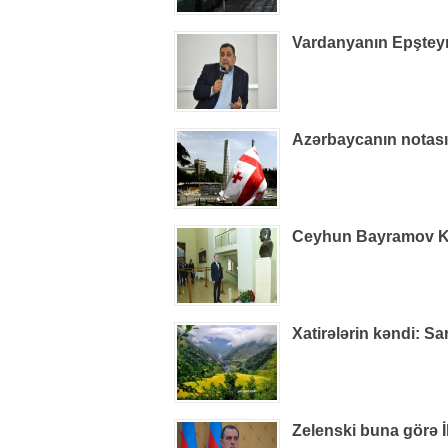
Vardanyanın Epşteynlə
Azərbaycanın notas
Ceyhun Bayramov Kiye
Xatirələrin kəndi: S
Zelenski buna görə İ