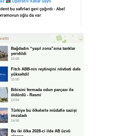
xətti
Bağdadın “yaşıl zona”sına tanklar
yeridildi
15:08
Fitch ABB-nin reytinqini növbəti dəfə
yüksəltdi!
15:00
Bibisini fermada odun parçası ilə
öldürdü - Rəsmi
14:54
Türkiyə bu ölkələrlə müdafiə sazişi
imzaladı
14:50
Bu iki ölkə 2028-ci ildə AB üzvü