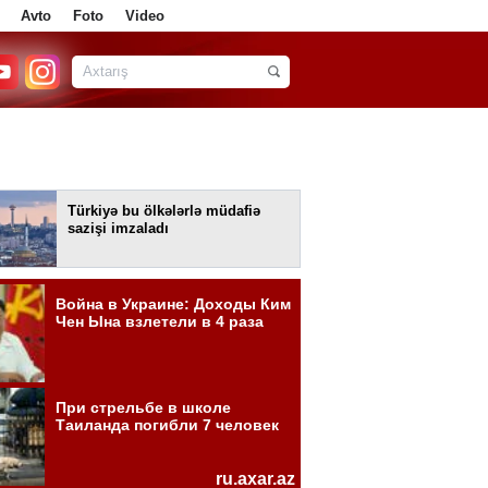
Avto
Foto
Video
Türkiyə bu ölkələrlə müdafiə
sazişi imzaladı