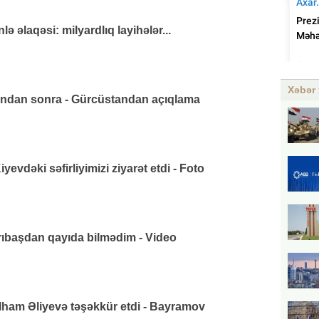
 əlaqəsi: milyardlıq layihələr...
Xəbər 
ından sonra - Gürcüstandan açıqlama
vdəki səfirliyimizi ziyarət etdi - Foto
arıbaşdan qayıda bilmədim - Video
lham Əliyevə təşəkkür etdi - Bayramov