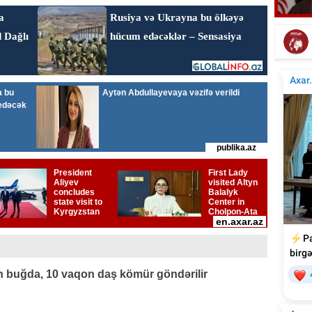
Mahnımın ifasına sevinərəm, icazə nəyə
Tanı
lazım? - Bəstəkar
 buğda, 10 vaqon daş kömür göndərilir