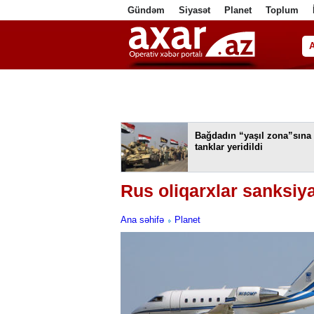
Gündəm
Siyasət
Planet
Toplum
ا
Bağdadın “yaşıl zona”sına
tanklar yeridildi
Rus oliqarxlar sanksiya
Ana səhifə
Planet