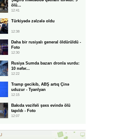
ölü...
12:41
Türkiyədə zəlzələ oldu
12:38
Daha bir rusiyalı general öldürüldü -
Foto
12:30
Rusiya Sumda bazarı dronla vurdu:
10 nəfər...
12:22
Tramp gecikib, ABŞ artıq Çinə
uduzur - Tyanlyan
12:15
Bakıda vəzifəli şəxs evində ölü
tapıldı - Foto
12:07
U