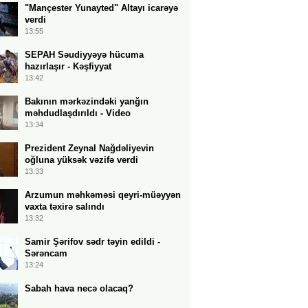
"Mançester Yunayted" Altayı icarəyə
verdi
13:55
SEPAH Səudiyyəyə hücuma
hazırlaşır - Kəşfiyyat
13:42
Bakının mərkəzindəki yanğın
məhdudlaşdırıldı - Video
13:34
Prezident Zeynal Nağdəliyevin
oğluna yüksək vəzifə verdi
13:33
Arzumun məhkəməsi qeyri-müəyyən
vaxta təxirə salındı
13:32
Samir Şərifov sədr təyin edildi -
Sərəncam
13:24
Sabah hava necə olacaq?