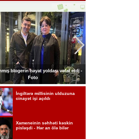
nmış blogerin həyat yoldaşı vəfat etdi -
İtaliyada oğluna 3 g
Foto
xərclədi 