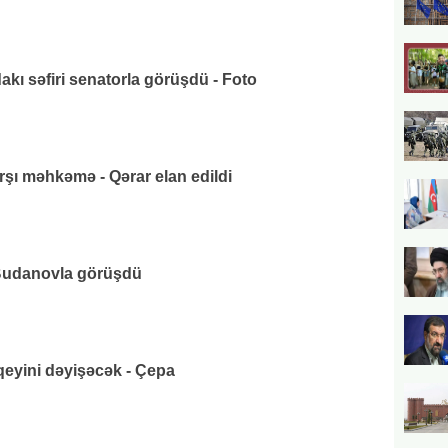
ı səfiri senatorla görüşdü - Foto
rşı məhkəmə - Qərar elan edildi
udanovla görüşdü
eyini dəyişəcək - Çepa