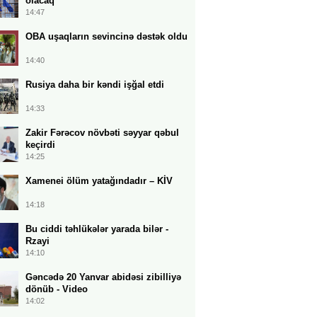
olacaq
14:47
OBA uşaqların sevincinə dəstək oldu
14:40
Rusiya daha bir kəndi işğal etdi
14:33
Zakir Fərəcov növbəti səyyar qəbul
keçirdi
14:25
Xamenei ölüm yatağındadır – KİV
14:18
Bu ciddi təhlükələr yarada bilər -
Rzayi
14:10
Gəncədə 20 Yanvar abidəsi zibilliyə
dönüb - Video
14:02