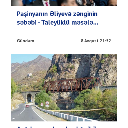
Paşinyanın Əliyevə zənginin
səbəbi - Taleyüklü məsələ...
Gündəm
8 Avqust 21:52