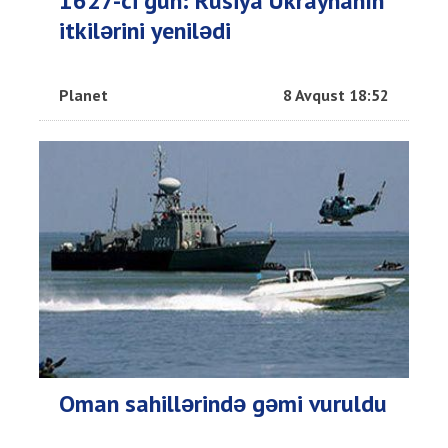
1627-ci gün: Rusiya Ukraynanın
itkilərini yenilədi
Planet
8 Avqust 18:52
Oman sahillərində gəmi vuruldu