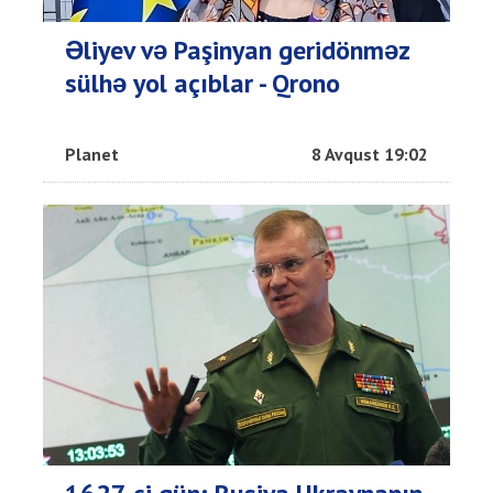
Əliyev və Paşinyan geridönməz
sülhə yol açıblar - Qrono
Planet
8 Avqust 19:02