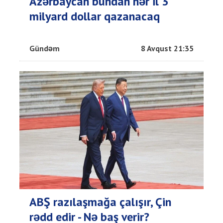
Azərbaycan bundan hər il 3
milyard dollar qazanacaq
Gündəm
8 Avqust 21:35
ABŞ razılaşmağa çalışır, Çin
rədd edir - Nə baş verir?