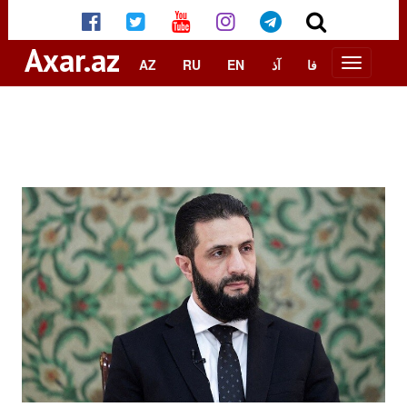
Axar.az
AZ
RU
EN
آذ
فا