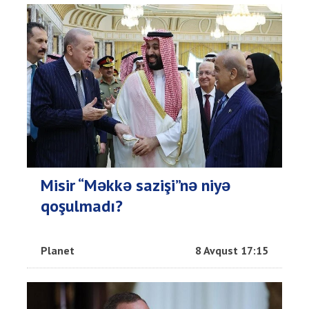
Misir “Məkkə sazişi”nə niyə
qoşulmadı?
Planet
8 Avqust 17:15