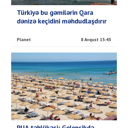
Türkiyə bu gəmilərin Qara
dənizə keçidini məhdudlaşdırır
Planet
8 Avqust 15:43
PUA təhlükəsi: Gelencikdə