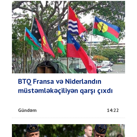
BTQ Fransa və Niderlandın
müstəmləkəçiliyən qarşı çıxdı
Gündəm
14:22