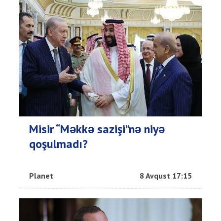
Misir “Məkkə sazişi”nə niyə
qoşulmadı?
Planet
8 Avqust 17:15