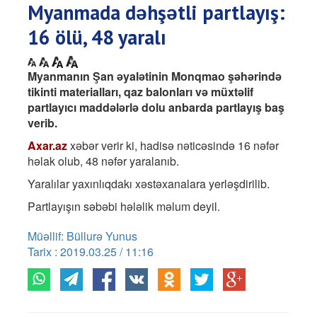
Myanmada dəhşətli partlayış:
16 ölü, 48 yaralı
Myanmanın Şan əyalətinin Monqmao şəhərində
tikinti materialları, qaz balonları və müxtəlif
partlayıcı maddələrlə dolu anbarda partlayış baş
verib.
Axar.az
xəbər verir ki, hadisə nəticəsində 16 nəfər
həlak olub, 48 nəfər yaralanıb.
Yaralılar yaxınlıqdakı xəstəxanalara yerləşdirilib.
Partlayışın səbəbi hələlik məlum deyil.
Müəllif: Büllurə Yunus
Tarix : 2019.03.25 / 11:16