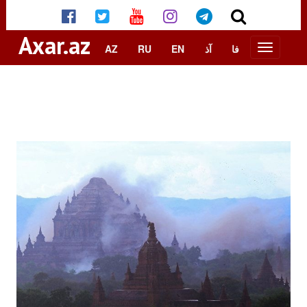
Axar.az
AZ
RU
EN
آذ
فا