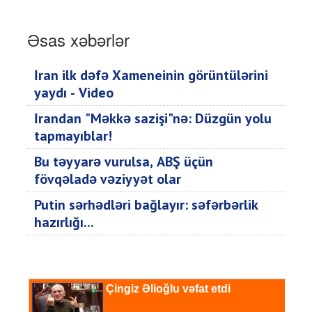
Əsas xəbərlər
İran ilk dəfə Xameneinin görüntülərini
yaydı - Video
İrandan "Məkkə sazişi"nə: Düzgün yolu
tapmayıblar!
Bu təyyarə vurulsa, ABŞ üçün
fövqəladə vəziyyət olar
Putin sərhədləri bağlayır: səfərbərlik
hazırlığı...