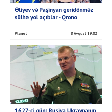
Əliyev və Paşinyan geridönməz
sülhə yol açıblar - Qrono
Planet
8 Avqust 19:02
1627-ci gün: Rusiya Ukraynanın