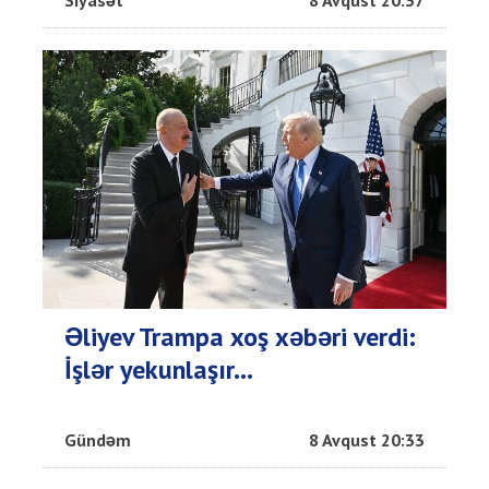
Siyasət
8 Avqust 20:37
Əliyev Trampa xoş xəbəri verdi:
İşlər yekunlaşır...
Gündəm
8 Avqust 20:33