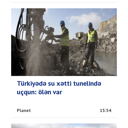
Türkiyədə su xətti tunelində
uçqun: ölən var
Planet
15:54