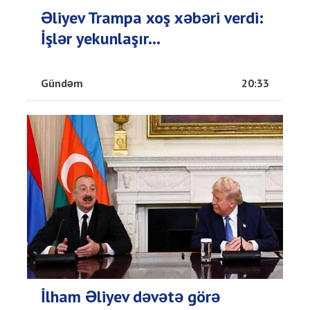
Əliyev Trampa xoş xəbəri verdi:
İşlər yekunlaşır...
Gündəm
20:33
İlham Əliyev dəvətə görə