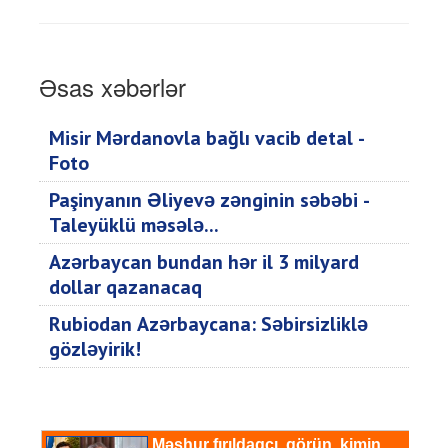
Əsas xəbərlər
Misir Mərdanovla bağlı vacib detal -
Foto
Paşinyanın Əliyevə zənginin səbəbi -
Taleyüklü məsələ...
Azərbaycan bundan hər il 3 milyard
dollar qazanacaq
Rubiodan Azərbaycana: Səbirsizliklə
gözləyirik!