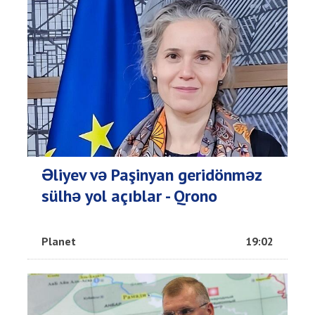
Əliyev və Paşinyan geridönməz
sülhə yol açıblar - Qrono
Planet
19:02