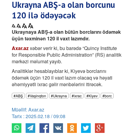
Ukrayna ABŞ-a olan borcunu
120 ilə ödəyəcək
Ukraynaya ABŞ-a olan bütün borclarını ödəmək
üçün təxminən 120 il vaxt lazımdır.
Axar.az
xəbər verir ki, bu barədə “Quincy Institute
for Responsible Public Administration” (RS) analitik
mərkəzi məlumat yayıb.
Analitiklər hesablayıblar ki, Kiyevə borclarını
ödəmək üçün 120 il vaxt lazım olacaq və həyati
əhəmiyyətli ixrac gəlir mənbələrini itirəcək.
#ABŞ
#Vaşinqton
#Ukrayna
#ixrac
#Kiyev
#borc
Müəllif: Axar.az
Tarix : 2025.02.18 / 09:08