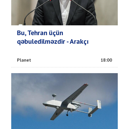
Bu, Tehran üçün
qəbuledilməzdir - Arakçı
Planet
18:00