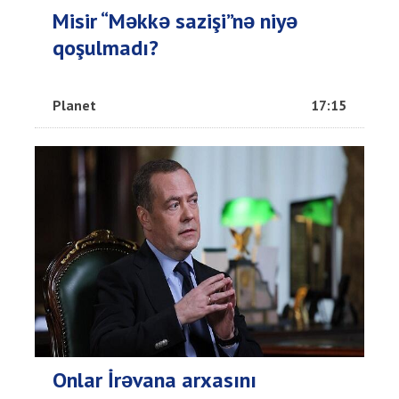
Misir “Məkkə sazişi”nə niyə
qoşulmadı?
Planet
17:15
Onlar İrəvana arxasını