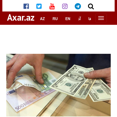
Axar.az
AZ
RU
EN
آذ
فا