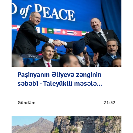
Paşinyanın Əliyevə zənginin
səbəbi - Taleyüklü məsələ...
Gündəm
21:52