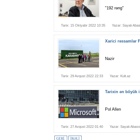
"192 rəng"
Tarix: 15 Oktyabr 2022 10:35
Yazar: Sayalı Aba
Xarici rəssamlar 
Nazir
Tarix: 29 Avqust 2022 22:33
Yazar: Kult.az
Tarixin ən böyük 
Pol Allen
Tarix: 27 Avqust 2022 01:40
Yazar: Sayalı Abas
GERİ.
İRƏLİ