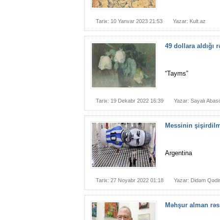
Tarix: 10 Yanvar 2023 21:53
Yazar: Kult.az
49 dollara aldığı 
“Tayms”
Tarix: 19 Dekabr 2022 16:39
Yazar: Sayalı Abas
Messinin şişirdilm
Argentina
Tarix: 27 Noyabr 2022 01:18
Yazar: Didəm Qədi
Məhşur alman rəss