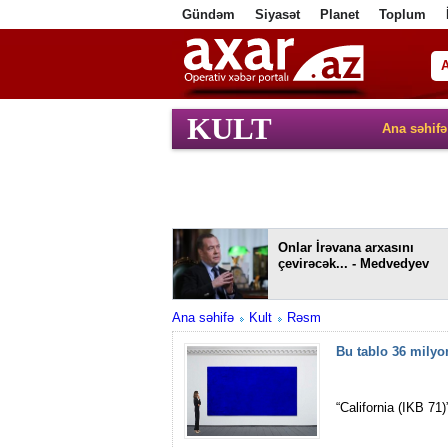
Gündəm
Siyasət
Planet
Toplum
ا
KULT
Ana səhifə
Onlar İrəvana arxasını
çevirəcək... - Medvedyev
Ana səhifə
Kult
Rəsm
Bu tablo 36 milyon
“California (IKB 71)