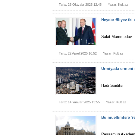
Tarix: 25 Oktyabr 2025 12:45
Yazar: Kult.az
Heydər Əliyev iki
Sakit Məmmədov
Tarix: 22 Aprel 2025 10:52
Yazar: Kult.az
Urmiyada erməni rə
Hadi Səidifər
Tarix: 14 Yanvar 2025 13:55
Yazar: Kult.az
Bu müəllimlərə Yen
Rəssamlıq Akadem