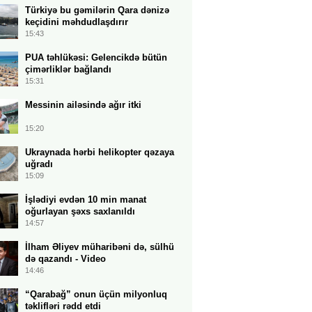
Türkiyə bu gəmilərin Qara dənizə
keçidini məhdudlaşdırır
15:43
PUA təhlükəsi: Gelencikdə bütün
çimərliklər bağlandı
15:31
Messinin ailəsində ağır itki
15:20
Ukraynada hərbi helikopter qəzaya
uğradı
15:09
İşlədiyi evdən 10 min manat
oğurlayan şəxs saxlanıldı
14:57
İlham Əliyev müharibəni də, sülhü
də qazandı - Video
14:46
“Qarabağ” onun üçün milyonluq
təklifləri rədd etdi