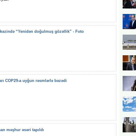
kəzində “Yenidən doğulmuş gözəllik” - Foto
arı COP29-a uyğun rəsmlərlə bəzədi
an məşhur əsəri tapıldı