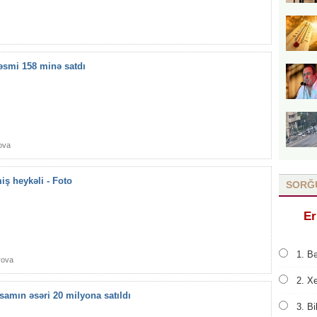
rəsmi 158 minə satdı
ova
iş heykəli - Foto
SORĞ
Er
1. Bə
rova
2. X
amın əsəri 20 milyona satıldı
3. B