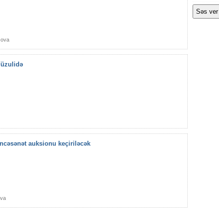
sova
Füzulidə
incəsənət auksionu keçiriləcək
ova