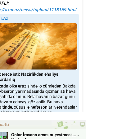
xətti
Onlar İrəvana arxasını çevirəcək... -