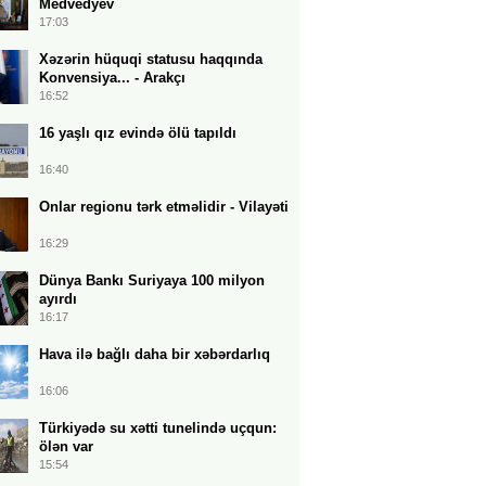
Medvedyev
17:03
Xəzərin hüquqi statusu haqqında
Konvensiya... - Arakçı
16:52
16 yaşlı qız evində ölü tapıldı
16:40
Onlar regionu tərk etməlidir - Vilayəti
16:29
Dünya Bankı Suriyaya 100 milyon
ayırdı
16:17
Hava ilə bağlı daha bir xəbərdarlıq
16:06
Türkiyədə su xətti tunelində uçqun:
ölən var
15:54