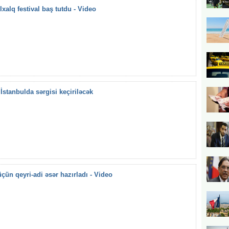
xalq festival baş tutdu - Video
İstanbulda sərgisi keçiriləcək
çün qeyri-adi əsər hazırladı - Video