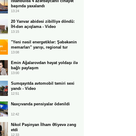
İstanbulda 4 azərbaycanlı cinayət
başında yaxalandı
13:24
20 Yanvar abidəsi zibilliyə döndü:
İH-dən açıqlama - Video
13:15
"Yeni nəsil energetiklər: Şəbəkənin
memarları" yarışı, regional tur
13:08
Emin Ağalarovdan həyat yoldaşı ilə
bağlı paylaşım
13:00
Sumqayıtda avtomobil təmiri sexi
yandı - Video
12:51
Naxçıvanda pensiyalar ödənildi
12:42
Nikol Paşinyan İlham Əliyevə zəng
etdi
12:33