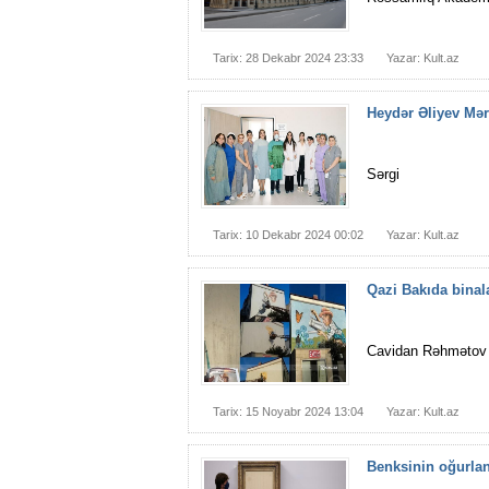
Tarix: 28 Dekabr 2024 23:33
Yazar: Kult.az
Heydər Əliyev Mər
Sərgi
Tarix: 10 Dekabr 2024 00:02
Yazar: Kult.az
Qazi Bakıda binal
Cavidan Rəhmətov
Tarix: 15 Noyabr 2024 13:04
Yazar: Kult.az
Benksinin oğurlan