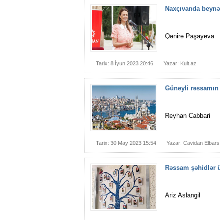
Naxçıvanda beynəl
Qənirə Paşayeva
Tarix: 8 İyun 2023 20:46
Yazar: Kult.az
Güneyli rəssamın 
Reyhan Cabbari
Tarix: 30 May 2023 15:54
Yazar: Cavidan Elbars
Rəssam şəhidlər ü
Ariz Aslangil