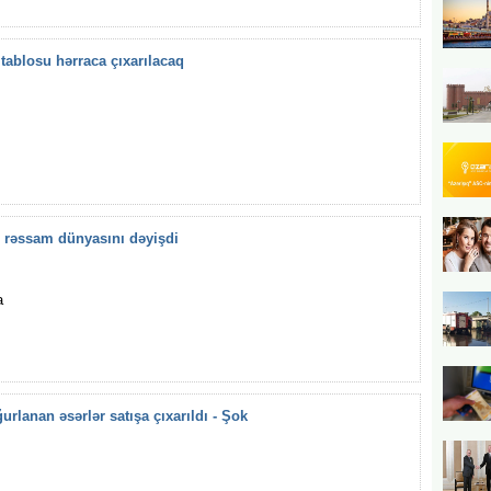
tablosu hərraca çıxarılacaq
 rəssam dünyasını dəyişdi
a
rlanan əsərlər satışa çıxarıldı - Şok