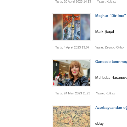
Tarix: 20 Aprel 2023 14:13
Yazar: Kult.az
Məşhur “Dirilmə” 
Mark Şaqal
Tarix: 4 Aprel 2023 13:07
Yazar: Zeynəb Əkbər
Gəncədə tanınmış
Məhbubə Həsənov
Tarix: 24 Mart 2023 11:23
Yazar: Kult.az
Azərbaycandan oğu
eBay