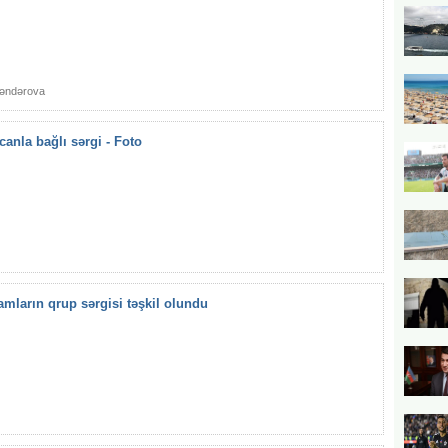
gəndərova
anla bağlı sərgi - Foto
amların qrup sərgisi təşkil olundu