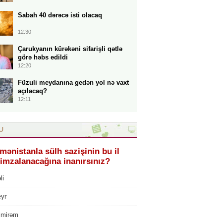
Sabah 40 dərəcə isti olacaq
12:30
Çarukyanın kürəkəni sifarişli qətlə
görə həbs edildi
12:20
Füzuli meydanına gedən yol nə vaxt
açılacaq?
12:11
U
mənistanla sülh sazişinin bu il
imzalanacağına inanırsınız?
li
eyr
ilmirəm