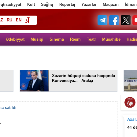
İqtisadiyyat
Kult
Sağlıq
Reportaj
Yazarlar
Maqazin
İdman
آذ
AZ
RU
EN
ف
Ədəbiyyat
Musiqi
Sinema
Rəsm
Teatr
Müsahibə
Hadi
Xəzərin hüquqi statusu haqqında
Konvensiya... - Arakçı
a satıldı
”