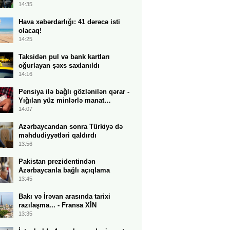
14:35
Hava xəbərdarlığı: 41 dərəcə isti
olacaq!
14:25
Taksidən pul və bank kartları
oğurlayan şəxs saxlanıldı
14:16
Pensiya ilə bağlı gözlənilən qərar -
Yığılan yüz minlərlə manat…
14:07
Azərbaycandan sonra Türkiyə də
məhdudiyyətləri qaldırdı
13:56
Pakistan prezidentindən
Azərbaycanla bağlı açıqlama
13:45
Bakı və İrəvan arasında tarixi
razılaşma... - Fransa XİN
13:35