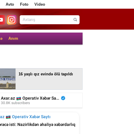
Avto
Foto
Video
sə
Anım
16 yaşlı qız evində ölü tapıldı