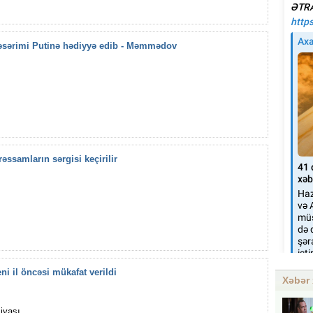
 əsərimi Putinə hədiyyə edib - Məmmədov
ssamların sərgisi keçirilir
i il öncəsi mükafat verildi
Xəbər 
iyası