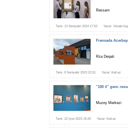
Rəssam
Tarix: 13 Sentyabr 2024 17:02
Yazar: Vüsalə İs
Fransada Azərbayc
Rza Deqati
Tarix: 8 Sentyabr 2023 22:01
Yazar: Kult.az
"100 il" gənc rəss
Muzey Mərkəzi
Tarix: 22 İyun 2023 18:26
Yazar: Kult.az