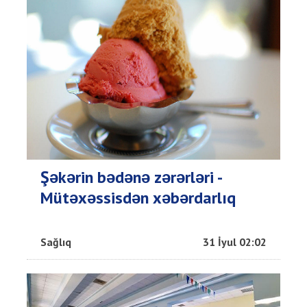
Şəkərin bədənə zərərləri -
Mütəxəssisdən xəbərdarlıq
Sağlıq
31 İyul 02:02