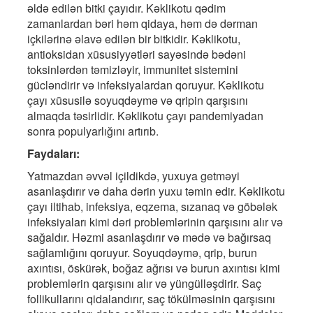
əldə edilən bitki çayıdır. Kəklikotu qədim
zamanlardan bəri həm qidaya, həm də dərman
içkilərinə əlavə edilən bir bitkidir. Kəklikotu,
antioksidan xüsusiyyətləri sayəsində bədəni
toksinlərdən təmizləyir, immunitet sistemini
gücləndirir və infeksiyalardan qoruyur. Kəklikotu
çayı xüsusilə soyuqdəymə və qripin qarşısını
almaqda təsirlidir. Kəklikotu çayı pandemiyadan
sonra populyarlığını artırıb.
Faydaları:
Yatmazdan əvvəl içildikdə, yuxuya getməyi
asanlaşdırır və daha dərin yuxu təmin edir. Kəklikotu
çayı iltihab, infeksiya, eqzema, sızanaq və göbələk
infeksiyaları kimi dəri problemlərinin qarşısını alır və
sağaldır. Həzmi asanlaşdırır və mədə və bağırsaq
sağlamlığını qoruyur. Soyuqdəymə, qrip, burun
axıntısı, öskürək, boğaz ağrısı və burun axıntısı kimi
problemlərin qarşısını alır və yüngülləşdirir. Saç
follikullarını qidalandırır, saç tökülməsinin qarşısını