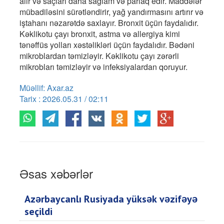
alır və saçları daha sağlam və parlaq edir. Maddələr
mübadiləsini sürətləndirir, yağ yandırmasını artırır və
iştahanı nəzarətdə saxlayır. Bronxit üçün faydalıdır.
Kəklikotu çayı bronxit, astma və allergiya kimi
tənəffüs yolları xəstəlikləri üçün faydalıdır. Bədəni
mikroblardan təmizləyir. Kəklikotu çayı zərərli
mikrobları təmizləyir və infeksiyalardan qoruyur.
Müəllif: Axar.az
Tarix : 2026.05.31 / 02:11
Əsas xəbərlər
Azərbaycanlı Rusiyada yüksək vəzifəyə
seçildi