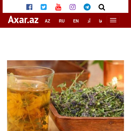
Axar.az
AZ
RU
EN
آذ
فا