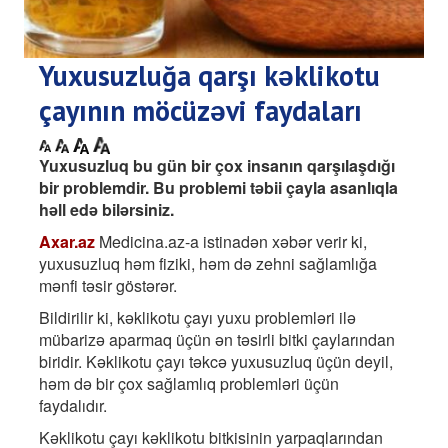
Yuxusuzluğa qarşı kəklikotu
çayının möcüzəvi faydaları
Yuxusuzluq bu gün bir çox insanın qarşılaşdığı
bir problemdir. Bu problemi təbii çayla asanlıqla
həll edə bilərsiniz.
Axar.az
Medicina.az-a istinadən xəbər verir ki,
yuxusuzluq həm fiziki, həm də zehni sağlamlığa
mənfi təsir göstərər.
Bildirilir ki, kəklikotu çayı yuxu problemləri ilə
mübarizə aparmaq üçün ən təsirli bitki çaylarından
biridir. Kəklikotu çayı təkcə yuxusuzluq üçün deyil,
həm də bir çox sağlamlıq problemləri üçün
faydalıdır.
Kəklikotu çayı kəklikotu bitkisinin yarpaqlarından