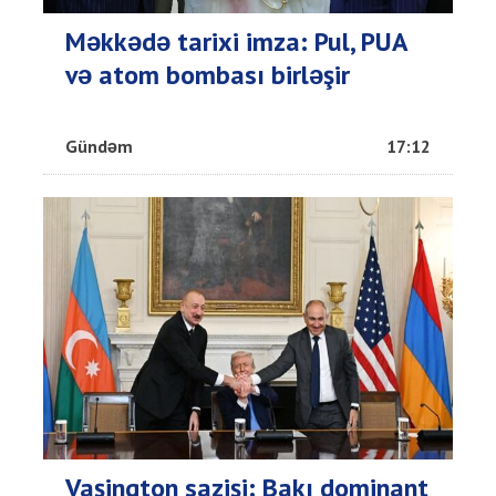
Məkkədə tarixi imza: Pul, PUA
və atom bombası birləşir
Gündəm
17:12
Vaşinqton sazişi: Bakı dominant