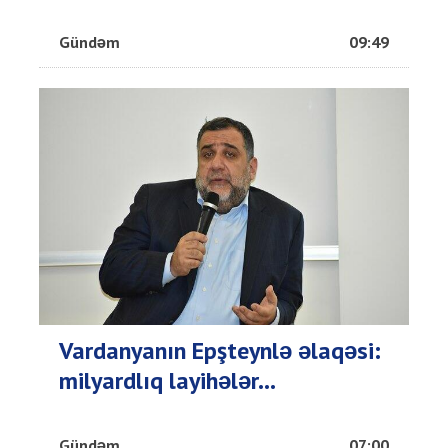
Gündəm
09:49
Vardanyanın Epşteynlə əlaqəsi:
milyardlıq layihələr...
Gündəm
07:00