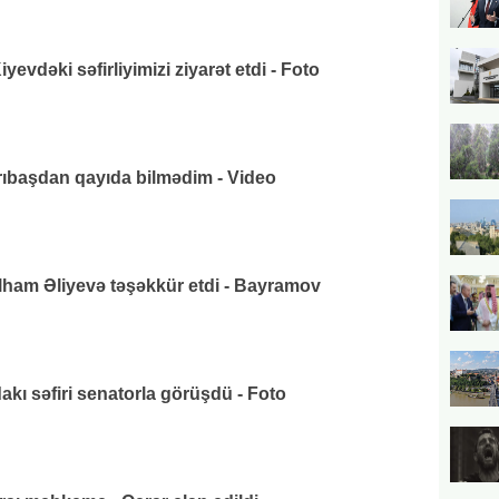
vdəki səfirliyimizi ziyarət etdi - Foto
arıbaşdan qayıda bilmədim - Video
lham Əliyevə təşəkkür etdi - Bayramov
ı səfiri senatorla görüşdü - Foto