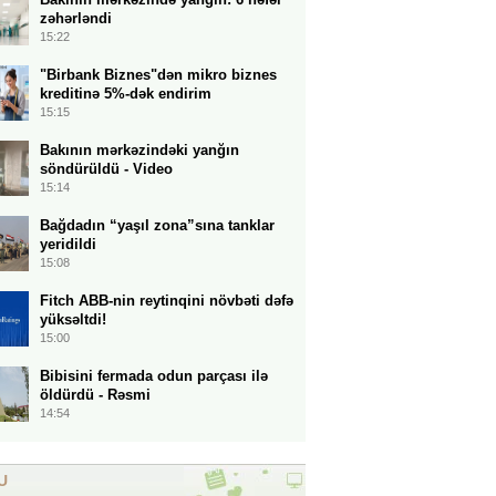
zəhərləndi
15:22
"Birbank Biznes"dən mikro biznes
kreditinə 5%-dək endirim
15:15
Bakının mərkəzindəki yanğın
söndürüldü - Video
15:14
Bağdadın “yaşıl zona”sına tanklar
yeridildi
15:08
Fitch ABB-nin reytinqini növbəti dəfə
yüksəltdi!
15:00
Bibisini fermada odun parçası ilə
öldürdü - Rəsmi
14:54
U