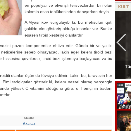
ən populyar və əlverişli tərəvəzlərdən biri olan
KULT
kələmin əsas təhlükəsindən danışarkən deyib.
A.Myasnikov vurğulayıb ki, bu məhsulun qəti
şəkildə əks göstəriş olduğu insanlar var. Bunlar
əsasən tiroid xəstəliyi olanlardır.
 vəzini pozan komponentlər ehtiva edir. Gündə bir və ya iki
nəticələrinə səbəb olmayacaq, lakin əgər kələm tiroid bezi
 hissəsinə çevrilərsə, tiroid bezi işləməyə başlayacaq və bu
Tür
Tanınmış aşığın nəvəsi faciəvi şəkildə öldü
iditi olanlar üçün də tövsiyə edilmir. Lakin bu, tərəvəzin hər
 Elmi tədqiqatlar göstərir ki, kələm nəzəri olaraq xərçəngin
ibində yüksək C vitamini olduğuna görə, o, həmçinin bədəni
ntdır.
Müəllif
Axar.az