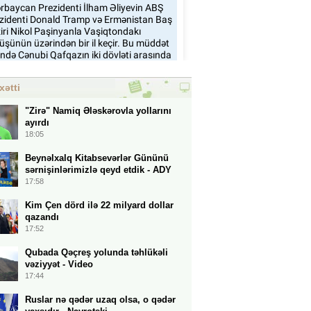
xətti
"Zirə" Namiq Ələskərovla yollarını
ayırdı
18:05
Beynəlxalq Kitabsevərlər Gününü
sərnişinlərimizlə qeyd etdik - ADY
17:58
Kim Çen dörd ilə 22 milyard dollar
qazandı
17:52
Qubada Qəçreş yolunda təhlükəli
vəziyyət - Video
17:44
Ruslar nə qədər uzaq olsa, o qədər