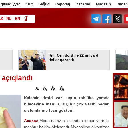
İqtisadiyyat
Kult
Sağlıq
Reportaj
Yazarlar
Maqazin
İdman
آذ
AZ
RU
EN
ف
Kim Çen dörd ilə 22 milyard
dollar qazandı
 açıqlandı
Kələmin tiroid vəzi üçün təhlükə yarada
biləcəyinə inanılır. Bu, bir çox vacib bədən
sistemlərinə təsir göstərir.
Axar.az
Medicina.az-a istinadən xəbər verir ki,
məşhur həkim Aleksandr Myasnikov ölkəmizdə