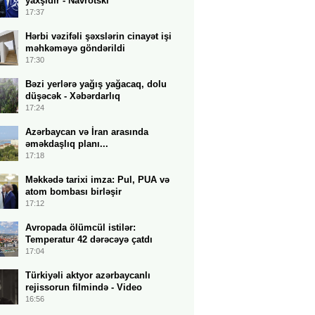
yaxşıdır - Navrotski
17:37
Hərbi vəzifəli şəxslərin cinayət işi
məhkəməyə göndərildi
17:30
Bəzi yerlərə yağış yağacaq, dolu
düşəcək - Xəbərdarlıq
17:24
Azərbaycan və İran arasında
əməkdaşlıq planı...
17:18
Məkkədə tarixi imza: Pul, PUA və
atom bombası birləşir
17:12
Avropada ölümcül istilər:
Temperatur 42 dərəcəyə çatdı
17:04
Türkiyəli aktyor azərbaycanlı
rejissorun filmində - Video
16:56