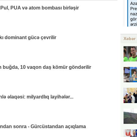
 Pul, PUA və atom bombası birləşir
kı dominant gücə çevrilir
Xəbər 
 buğda, 10 vaqon daş kömür göndərilir
 əlaqəsi: milyardlıq layihələr...
ından sonra - Gürcüstandan açıqlama