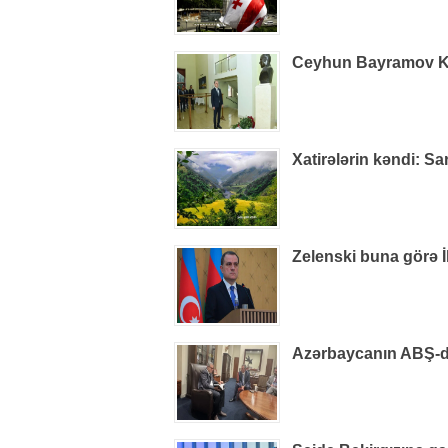
Ceyhun Bayramov Kiye
Xatirələrin kəndi: S
Zelenski buna görə İ
Azərbaycanın ABŞ-dak