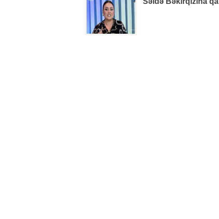
Səidə Bəkirqızına qa