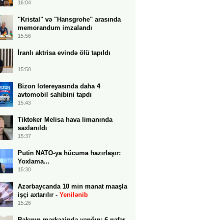
16:04
"Kristal" və "Hansgrohe" arasında
memorandum imzalandı
15:56
İranlı aktrisa evində ölü tapıldı
15:50
Bizon lotereyasında daha 4
avtomobil sahibini tapdı
15:43
Tiktoker Melisa hava limanında
saxlanıldı
15:37
Putin NATO-ya hücuma hazırlaşır:
Yoxlama...
15:30
Azərbaycanda 10 min manat maaşla
işçi axtarılır -
Yenilənib
15:26
Bakının mərkəzində yanğın: 6 nəfər