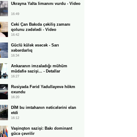
Ukrayna Yalta limanını vurdu - Video
16:49
Ceki Çan Bakıda çəkiliş zamanı
qolunu zədələdi - Video
16:42
Güclü külək əsəcək - Sarı
xəbərdarlıq
16:34
Ankaranın imzaladığı mühüm
müdafiə sazişi... - Detallar
16:27
Rusiyada Fərid Yadullayevə hökm
oxundu
16:20
DİM bu imtahanın nəticələrini elan
etdi
16:12
Vaşinqton sazişi: Bakı dominant
gücə çevrilir