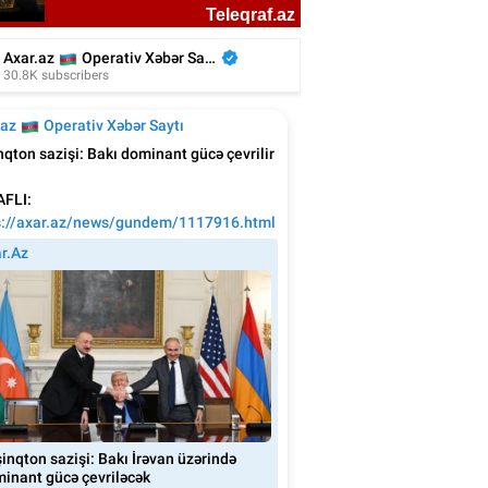
kiyəli aktyor azərbaycanlı rejissorun
filmində - Video