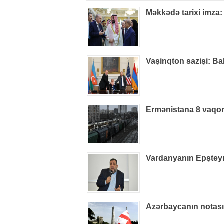
Məkkədə tarixi imza:
Vaşinqton sazişi: Ba
Ermənistana 8 vaqon
Vardanyanın Epşteynlə
Azərbaycanın notas