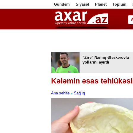
Gündəm
Siyasət
Planet
Toplum
ا
"Zirə" Namiq Ələskərovla
yollarını ayırdı
Kələmin əsas təhlükəsi
Ana səhifə
Sağlıq