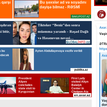
Tür
Tanınmış aşığın nəvəsi faciəvi şəkildə öldü