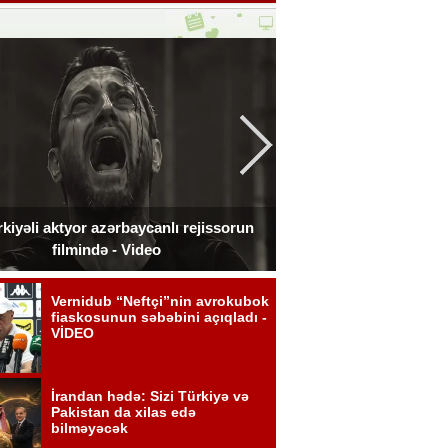
kiyəli aktyor azərbaycanlı rejissorun
Ceki Çan Bakıda çə
filmində - Video
zədələdi 