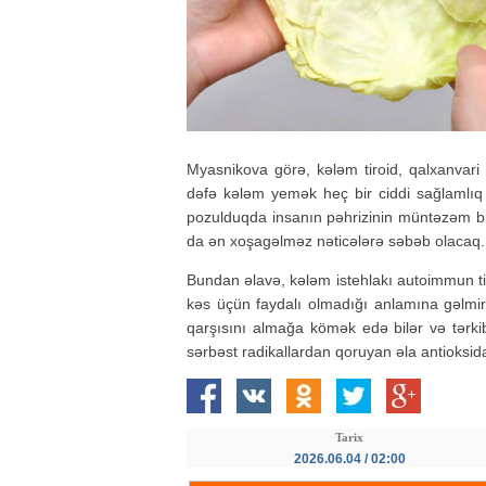
Myasnikova görə, kələm tiroid, qalxanvari
dəfə kələm yemək heç bir ciddi sağlamlıq 
pozulduqda insanın pəhrizinin müntəzəm bir
da ən xoşagəlməz nəticələrə səbəb olacaq.
Bundan əlavə, kələm istehlakı autoimmun tiro
kəs üçün faydalı olmadığı anlamına gəlmir.
qarşısını almağa kömək edə bilər və tərk
sərbəst radikallardan qoruyan əla antioksida
Tarix
2026.06.04 / 02:00