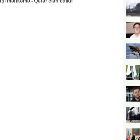
rşı məhkəmə - Qərar elan edildi