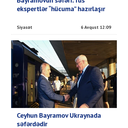
Bayramovun səfəri: rus
ekspertlər “hücuma” hazırlaşır
Siyasət
6 Avqust 12:09
Ceyhun Bayramov Ukraynada
səfərdədir