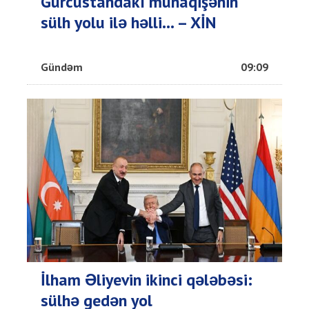
Gürcüstandakı münaqişənin
sülh yolu ilə həlli... – XİN
Gündəm
09:09
İlham Əliyevin ikinci qələbəsi:
sülhə gedən yol