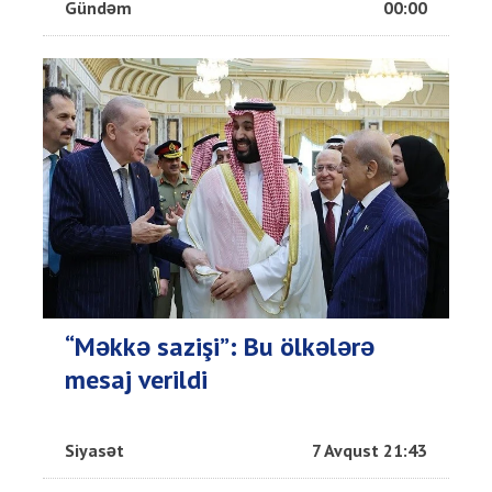
Gündəm
00:00
“Məkkə sazişi”: Bu ölkələrə
mesaj verildi
Siyasət
7 Avqust 21:43