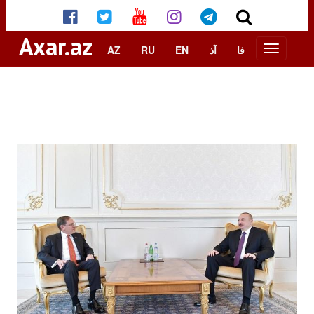
Axar.az
AZ
RU
EN
آذ
فا