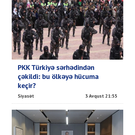
PKK Türkiyə sərhədindən
çəkildi: bu ölkəyə hücuma
keçir?
Siyasət
3 Avqust 21:55