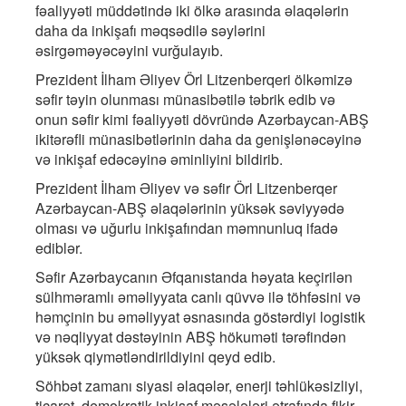
fəaliyyəti müddətində iki ölkə arasında əlaqələrin
daha da inkişafı məqsədilə səylərini
əsirgəməyəcəyini vurğulayıb.
Prezident İlham Əliyev Örl Litzenberqeri ölkəmizə
səfir təyin olunması münasibətilə təbrik edib və
onun səfir kimi fəaliyyəti dövründə Azərbaycan-ABŞ
ikitərəfli münasibətlərinin daha da genişlənəcəyinə
və inkişaf edəcəyinə əminliyini bildirib.
Prezident İlham Əliyev və səfir Örl Litzenberqer
Azərbaycan-ABŞ əlaqələrinin yüksək səviyyədə
olması və uğurlu inkişafından məmnunluq ifadə
ediblər.
Səfir Azərbaycanın Əfqanıstanda həyata keçirilən
sülhməramlı əməliyyata canlı qüvvə ilə töhfəsini və
həmçinin bu əməliyyat əsnasında göstərdiyi logistik
və nəqliyyat dəstəyinin ABŞ hökuməti tərəfindən
yüksək qiymətləndirildiyini qeyd edib.
Söhbət zamanı siyasi əlaqələr, enerji təhlükəsizliyi,
ticarət, demokratik inkişaf məsələləri ətrafında fikir