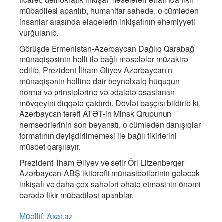
mübadiləsi aparılıb, humanitar sahədə, o cümlədən
insanlar arasında əlaqələrin inkişafının əhəmiyyəti
vurğulanıb.
Görüşdə Ermənistan-Azərbaycan Dağlıq Qarabağ
münaqişəsinin həlli ilə bağlı məsələlər müzakirə
edilib, Prezident İlham Əliyev Azərbaycanın
münaqişənin həllinə dair beynəlxalq hüququn
norma və prinsiplərinə və ədalətə əsaslanan
mövqeyini diqqətə çatdırdı. Dövlət başçısı bildirib ki,
Azərbaycan tərəfi ATƏT-in Minsk Qrupunun
həmsədrlərinin son bəyanatı, o cümlədən danışıqlar
formatının dəyişdirilməməsi ilə bağlı fikirlərini
müsbət qarşılayır.
Prezident İlham Əliyev və səfir Örl Litzenberqer
Azərbaycan-ABŞ ikitərəfli münasibətlərinin gələcək
inkişafı və daha çox sahələri əhatə etməsinin önəmi
barədə fikir mübadiləsi aparıblar.
Müəllif: Axar.az