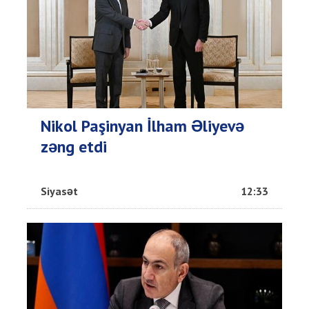
Nikol Paşinyan İlham Əliyevə
zəng etdi
Siyasət
12:33