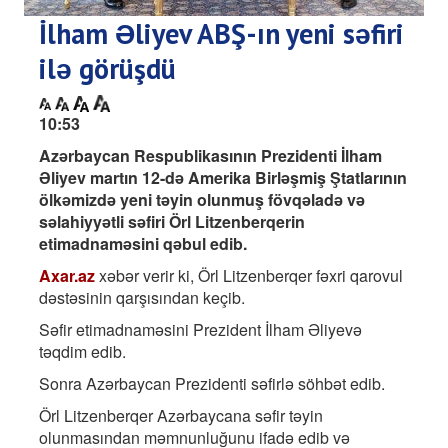
İlham Əliyev ABŞ-ın yeni səfiri
ilə görüşdü
10:53
Azərbaycan Respublikasının Prezidenti İlham
Əliyev martın 12-də Amerika Birləşmiş Ştatlarının
ölkəmizdə yeni təyin olunmuş fövqəladə və
səlahiyyətli səfiri Örl Litzenberqerin
etimadnaməsini qəbul edib.
Axar.az
xəbər verir ki, Örl Litzenberqer fəxri qarovul
dəstəsinin qarşısından keçib.
Səfir etimadnaməsini Prezident İlham Əliyevə
təqdim edib.
Sonra Azərbaycan Prezidenti səfirlə söhbət edib.
Örl Litzenberqer Azərbaycana səfir təyin
olunmasından məmnunluğunu ifadə edib və