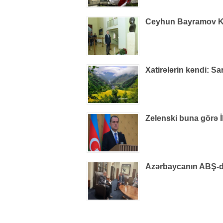
Ceyhun Bayramov Kiye
Xatirələrin kəndi: S
Zelenski buna görə İ
Azərbaycanın ABŞ-dak