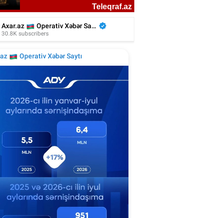
kiyəli aktyor azərbaycanlı rejissorun
filmində - Video