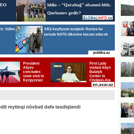
it reytinqi növbəti dəfə təsdiqləndi