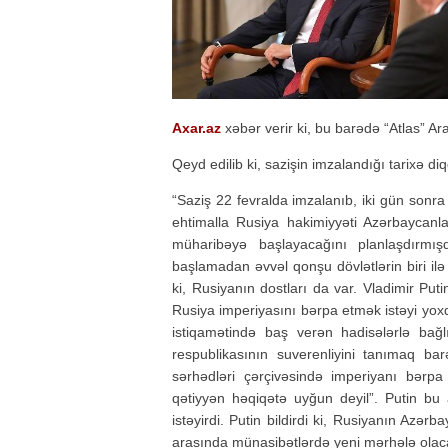
Axar.az
xəbər verir ki, bu barədə “Atlas” Araş
Qeyd edilib ki, sazişin imzalandığı tarixə di
“Saziş 22 fevralda imzalanıb, iki gün sonr
ehtimalla Rusiya hakimiyyəti Azərbaycanl
müharibəyə başlayacağını planlaşdırmış
başlamadan əvvəl qonşu dövlətlərin biri ilə
ki, Rusiyanın dostları da var. Vladimir Pu
Rusiya imperiyasını bərpa etmək istəyi yoxd
istiqamətində baş verən hadisələrlə bağlı
respublikasının suverenliyini tanımaq ba
sərhədləri çərçivəsində imperiyanı bərpa
qətiyyən həqiqətə uyğun deyil”. Putin bu 
istəyirdi. Putin bildirdi ki, Rusiyanın Azə
arasında münasibətlərdə yeni mərhələ olac