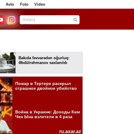
Avto
Foto
Video
Bakıda fəvvarədən oğurluq:
Əbdülrəhmanov saxlanıldı