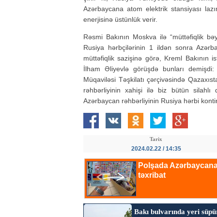
Azərbaycana atom elektrik stansiyası laz
enerjisinə üstünlük verir.
Rəsmi Bakının Moskva ilə “müttəfiqlik bə
Rusiya hərbçilərinin 1 ildən sonra Azərbay
müttəfiqlik sazişinə görə, Kreml Bakının is
İlham Əliyevlə görüşdə bunları demişdi: “
Müqaviləsi Təşkilatı çərçivəsində Qazaxıs
rəhbərliyinin xahişi ilə biz bütün silahl
Azərbaycan rəhbərliyinin Rusiya hərbi kontin
Tarix
2024.02.22 / 14:35