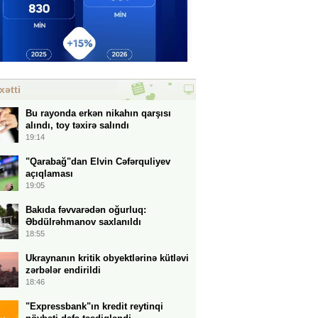
xətti
Bu rayonda erkən nikahın qarşısı
alındı, toy təxirə salındı
19:14
"Qarabağ"dan Elvin Cəfərquliyev
açıqlaması
19:05
Bakıda fəvvarədən oğurluq:
Əbdülrəhmanov saxlanıldı
18:55
Ukraynanın kritik obyektlərinə kütləvi
zərbələr endirildi
18:46
"Expressbank"ın kredit reytinqi