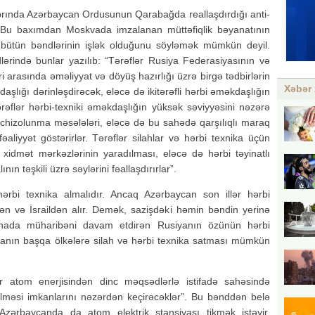
brında Azərbaycan Ordusunun Qarabağda reallaşdırdığı anti-
 Bu baxımdan Moskvada imzalanan müttəfiqlik bəyanatının
 bütün bəndlərinin işlək olduğunu söyləmək mümkün deyil.
ərində bunlar yazılıb: “Tərəflər Rusiya Federasiyasının və
i arasında əməliyyat və döyüş hazırlığı üzrə birgə tədbirlərin
Xəbər 
daşlığı dərinləşdirəcək, eləcə də ikitərəfli hərbi əməkdaşlığın
 Tərəflər hərbi-texniki əməkdaşlığın yüksək səviyyəsini nəzərə
təchizolunma məsələləri, eləcə də bu sahədə qarşılıqlı maraq
fəaliyyət göstərirlər. Tərəflər silahlar və hərbi texnika üçün
 xidmət mərkəzlərinin yaradılması, eləcə də hərbi təyinatlı
nın təşkili üzrə səylərini fəallaşdırırlar”.
bi texnika almalıdır. Ancaq Azərbaycan son illər hərbi
dən və İsraildən alır. Demək, sazişdəki həmin bəndin yerinə
raynada müharibəni davam etdirən Rusiyanın özünün hərbi
iyanın başqa ölkələrə silah və hərbi texnika satması mümkün
ər atom enerjisindən dinc məqsədlərlə istifadə sahəsində
irilməsi imkanlarını nəzərdən keçirəcəklər”. Bu bənddən belə
Azərbaycanda da atom elektrik stansiyası tikmək istəyir.