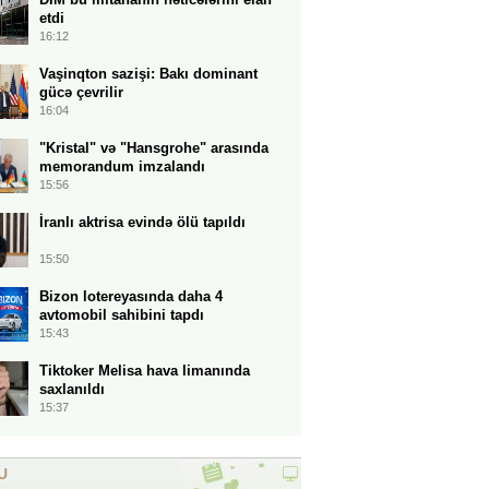
etdi
16:12
Vaşinqton sazişi: Bakı dominant
gücə çevrilir
16:04
"Kristal" və "Hansgrohe" arasında
memorandum imzalandı
15:56
İranlı aktrisa evində ölü tapıldı
15:50
Bizon lotereyasında daha 4
avtomobil sahibini tapdı
15:43
Tiktoker Melisa hava limanında
saxlanıldı
15:37
U