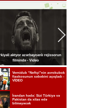
kiyəli aktyor azərbaycanlı rejissorun
Ceki Çan Bakıda çə
filmində - Video
zədələdi 