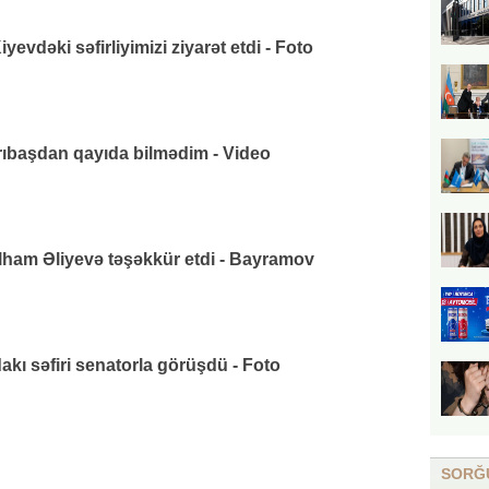
vdəki səfirliyimizi ziyarət etdi - Foto
arıbaşdan qayıda bilmədim - Video
lham Əliyevə təşəkkür etdi - Bayramov
ı səfiri senatorla görüşdü - Foto
SORĞ