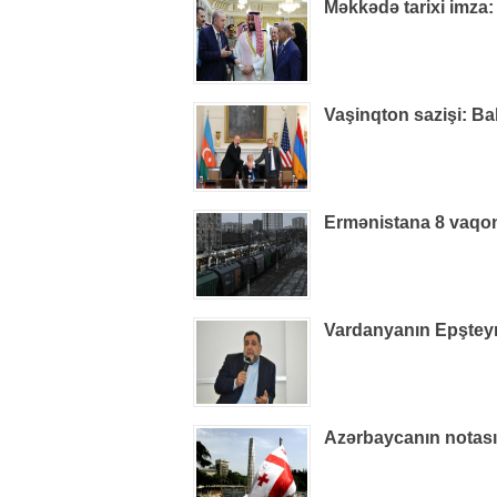
Məkkədə tarixi imza:
Vaşinqton sazişi: Ba
Ermənistana 8 vaqon
Vardanyanın Epşteynlə
Azərbaycanın notas