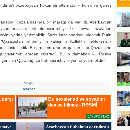
ımdırmı? Azərbaycan hökuməti alternativ – külək və günəş
yanatını” imzalamasında bir marağı da var idi. Azərbaycan
can ərazisini tərk etməsini istəyir. İki il əvvəl imzalanan
təyini yerinə yetirməlidir. Saziş imzalanarkən Vladimir Putin
Qazaxıstan rəhbərliyinin xahişi ilə Kollektiv Təhlükəsizlik
tanı dəstəklədik. Bu problem aradan qalxan kimi Qazaxıstan
ı qüvvələrimizi oradan çıxartıq”. Bu o deməkdir ki, Rusiya
gentinin Qarabağı tərk etməsi istəyini yerinə yetirməlidir”.
Müəllif
Axar.az