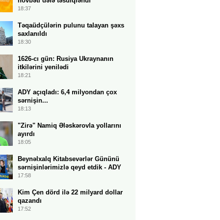
növbəti dəfə təsdiqləndi
18:37
Təqaüdçülərin pulunu talayan şəxs
saxlanıldı
18:30
1626-cı gün: Rusiya Ukraynanın
itkilərini yenilədi
18:21
ADY açıqladı: 6,4 milyondan çox
sərnişin...
18:13
"Zirə" Namiq Ələskərovla yollarını
ayırdı
18:05
Beynəlxalq Kitabsevərlər Gününü
sərnişinlərimizlə qeyd etdik - ADY
17:58
Kim Çen dörd ilə 22 milyard dollar
qazandı
17:52