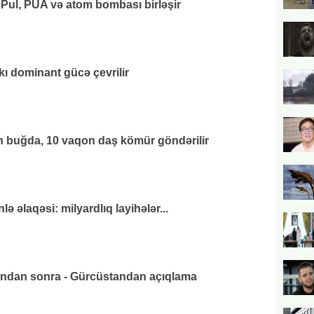
 Pul, PUA və atom bombası birləşir
kı dominant gücə çevrilir
 buğda, 10 vaqon daş kömür göndərilir
 əlaqəsi: milyardlıq layihələr...
ından sonra - Gürcüstandan açıqlama