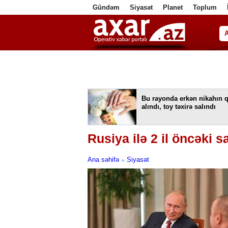
Gündəm
Siyasət
Planet
Toplum
ا
Bu rayonda erkən nikahın q
alındı, toy təxirə salındı
Rusiya ilə 2 il öncəki 
Ana səhifə
Siyasət