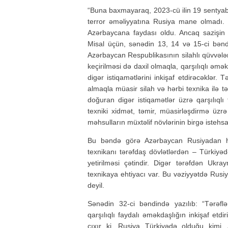
“Buna baxmayaraq, 2023-cü ilin 19 sentya
terror əməliyyatına Rusiya mane olmadı.
Azərbaycana faydası oldu. Ancaq sazişin
Misal üçün, sənədin 13, 14 və 15-ci bəndl
Azərbaycan Respublikasının silahlı qüvvələr
keçirilməsi də daxil olmaqla, qarşılıqlı əmək
digər istiqamətlərini inkişaf etdirəcəklər.
almaqla müasir silah və hərbi texnika ilə 
doğuran digər istiqamətlər üzrə qarşılıqlı 
texniki xidmət, təmir, müasirləşdirmə üzrə
məhsulların müxtəlif növlərinin birgə istehsalı
Bu bəndə görə Azərbaycan Rusiyadan hər
texnikanı tərəfdaş dövlətlərdən – Türkiyə
yetirilməsi çətindir. Digər tərəfdən Uk
texnikaya ehtiyacı var. Bu vəziyyətdə Rus
deyil.
Sənədin 32-ci bəndində yazılıb: “Tərəfl
qarşılıqlı faydalı əməkdaşlığın inkişaf etd
çıxır ki, Rusiya Türkiyədə olduğu kimi, 