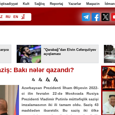
İqtisadiyyat
Kult
Sağlıq
Reportaj
Yazarlar
Maqazin
İdman
آذ
AZ
RU
EN
ف
arşısı
"Qarabağ"dan Elvin Cəfərquliyev
açıqlaması
saziş: Bakı nələr qazandı?
Azərbaycan Prezidenti İlham Əliyevin 2022-
ci ilin fevralın 22-də Moskvada Rusiya
Prezidenti Vladimir Putinlə müttəfiqlik sazişi
imzalamasının iki ili tamam oldu. Saziş 43
maddədən ibarətdir. Bu saziş iki ölkə