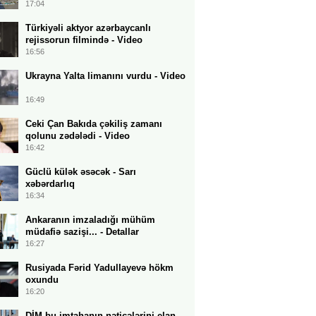
17:04
Türkiyəli aktyor azərbaycanlı
rejissorun filmində - Video
16:56
Ukrayna Yalta limanını vurdu - Video
16:49
Ceki Çan Bakıda çəkiliş zamanı
qolunu zədələdi - Video
16:42
Güclü külək əsəcək - Sarı
xəbərdarlıq
16:34
Ankaranın imzaladığı mühüm
müdafiə sazişi... - Detallar
16:27
Rusiyada Fərid Yadullayevə hökm
oxundu
16:20
DİM bu imtahanın nəticələrini elan