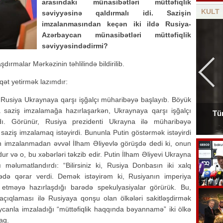
arasındakı münasibətləri müttəfiqlik
KULT
səviyyəsinə qaldırmalı idi. Sazişin
imzalanmasından keçən iki ildə Rusiya-
Azərbaycan münasibətləri müttəfiqlik
səviyyəsindədirmi?
dırmalar Mərkəzinin təhlilində bildirilib.
qqət yetirmək lazımdır:
a Rusiya Ukraynaya qarşı işğalçı müharibəyə başlayıb. Böyük
a saziş imzalamağa hazırlaşarkən, Ukraynaya qarşı işğalçı
Tür
dı. Görünür, Rusiya prezidenti Ukrayna ilə müharibəyə
Tanınmış aşığın nəvəsi faciəvi şəkildə öldü
 saziş imzalamaq istəyirdi. Bununla Putin göstərmək istəyirdi
tin imzalanmadan əvvəl İlham Əliyevlə görüşdə dedi ki, onun
ur və o, bu xəbərləri təkzib edir. Putin İlham Əliyevi Ukrayna
 məlumatlandırdı: “Bilirsiniz ki, Rusiya Donbasın iki xalq
rədə qərar verdi. Demək istəyirəm ki, Rusiyanın imperiya
 etməyə hazırlaşdığı barədə spekulyasiyalar görürük. Bu,
açıqlaması ilə Rusiyaya qonşu olan ölkələri sakitləşdirmək
rbaycanla imzaladığı “müttəfiqlik haqqında bəyannamə” iki ölkə
aq.