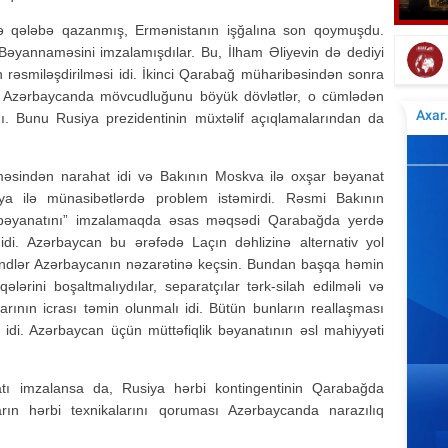
Tür
Tanınmış aşığın nəvəsi faciəvi şəkildə öldü
ə qələbə qazanmış, Ermənistanın işğalına son qoymuşdu.
Bəyannaməsini imzalamışdılar. Bu, İlham Əliyevin də dediyi
iyin rəsmiləşdirilməsi idi. İkinci Qarabağ müharibəsindən sonra
 Azərbaycanda mövcudluğunu böyük dövlətlər, o cümlədən
. Bunu Rusiya prezidentinin müxtəlif açıqlamalarından da
indən narahat idi və Bakının Moskva ilə oxşar bəyanat
iya ilə münasibətlərdə problem istəmirdi. Rəsmi Bakının
ik bəyanatını” imzalamaqda əsas məqsədi Qarabağda yerdə
 idi. Azərbaycan bu ərəfədə Laçın dəhlizinə alternativ yol
 kəndlər Azərbaycanın nəzarətinə keçsin. Bundan başqa həmin
lərini boşaltmalıydılar, separatçılar tərk-silah edilməli və
nın icrası təmin olunmalı idi. Bütün bunların reallaşması
i. Azərbaycan üçün müttəfiqlik bəyanatının əsl mahiyyəti
natı imzalansa da, Rusiya hərbi kontingentinin Qarabağda
ıların hərbi texnikalarını qoruması Azərbaycanda narazılıq