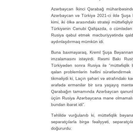
Azərbaycan İkinci Qarabağ müharibəsind
Azərbaycan və Türkiyə 2021-ci ildə Şuşa 
kimi, iki ölkə arasındakı strateji müttəfiql
Türkiyənin Cənubi Qafqazda, o cümlədən
Rusiya qəbul etmək məcburiyyətində qaldı
aydınlaşdırmaq mümkün idi.
Buna baxmayaraq, Kreml Şuşa Bəyannaməs
imzalamasını istəyirdi. Rəsmi Bakı Rus
Türkiyədən sonra Rusiya ilə “müttəfiql
qalan problemlərin həllini sürətləndirmək
tikməliydi ki, Laçın şəhəri və ətrafındakı
ərəfədə ermənilər bir sıra yaşayış məntəqə
Qarabağın tamamında Azərbaycan qanunları
üçün Rusiya Azərbaycana mane olmamalı id
bundan ibarət idi”.
Təhlildə vurğulanıb ki, müttəfiqlik bəya
separatçılarla birgə fəaliyyəti, separatç
doğururdu: