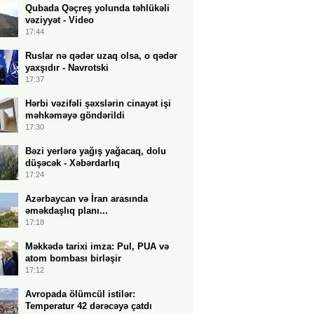
Qubada Qəçreş yolunda təhlükəli
vəziyyət - Video
17:44
Ruslar nə qədər uzaq olsa, o qədər
yaxşıdır - Navrotski
17:37
Hərbi vəzifəli şəxslərin cinayət işi
məhkəməyə göndərildi
17:30
Bəzi yerlərə yağış yağacaq, dolu
düşəcək - Xəbərdarlıq
17:24
Azərbaycan və İran arasında
əməkdaşlıq planı...
17:18
Məkkədə tarixi imza: Pul, PUA və
atom bombası birləşir
17:12
Avropada ölümcül istilər:
Temperatur 42 dərəcəyə çatdı