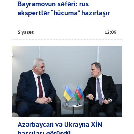
Bayramovun səfəri: rus
ekspertlər “hücuma” hazırlaşır
Siyasət
12:09
Azərbaycan və Ukrayna XİN
başçıları görüşdü