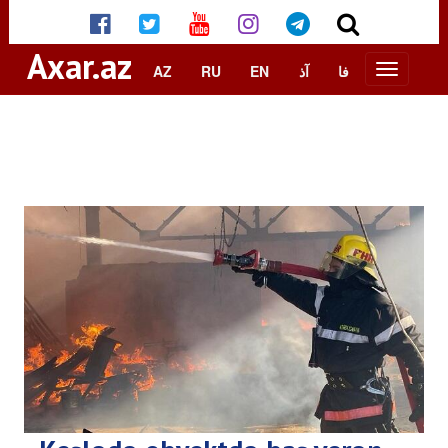
Axar.az
AZ
RU
EN
آذ
فا