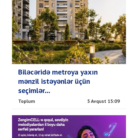
Biləcəridə metroya yaxın
mənzil istəyənlər üçün
seçimlər...
Toplum
5 Avqust 15:09