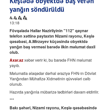
Keşlədə obyektdə baş verən
yanğın söndürüldü
13:18
Fövqəladə Hallar Nazirliyinin "112" qaynar
telefon xəttinə paytaxtın Nizami rayonu, Keşlə
qəsəbəsi, A.Mirzəyev küçəsində obyektdə
yanğın baş verməsi barədə ilkin məlumat daxil
olub.
Axar.az
xəbər verir ki, bu barədə FHN məlumat
yayıb.
Məlumatla əlaqədar dərhal əraziyə FHN-in Dövlət
Yanğından Mühafizə Xidmətinin qüvvələri cəlb
olunub.
Hazırda yanğınla mübarizə tədbirləri davam etdirilir.
***
Bakı şəhəri, Nizami rayonu, Keşlə qəsəbəsində