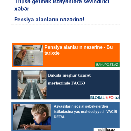
Tiflisə getmək istəyənlərə sevindirici
xəbər
Pensiya alanların nəzərinə!