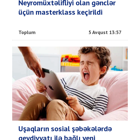
Neyromüxtəlifliyi olan gənclər
üçün masterklass keçirildi
Toplum
5 Avqust 13:57
Uşaqların sosial şəbəkələrdə
qeydiyyatı ilə bağlı yeni