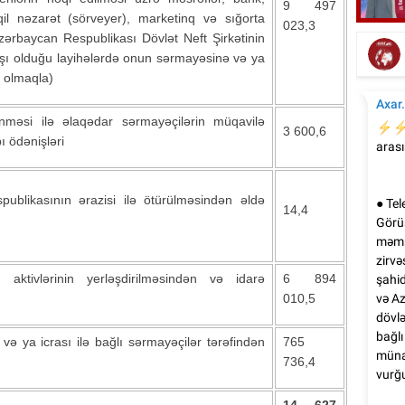
9 497
Bu gün Azərbaycan kinosunun yaranma
qil nəzarət (sörveyer), marketinq və sığorta
023,3
günüdür
Azərbaycan Respublikası Dövlət Neft Şirkətinin
aşı olduğu layihələrdə onun sərmayəsinə və ya
a olmaqla)
lənməsi ilə əlaqədar sərmayəçilərin müqavilə
3 600,6
ı ödənişləri
ublikasının ərazisi ilə ötürülməsindən əldə
14,4
aktivlərinin yerləşdirilməsindən və idarə
6 894
010,5
və ya icrası ilə bağlı sərmayəçilər tərəfindən
765
736,4