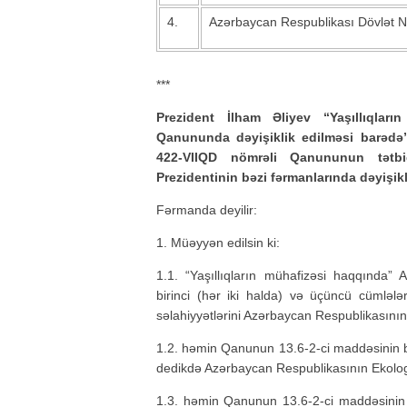
4.
Azərbaycan Respublikası Dövlət Ne
***
Prezident İlham Əliyev “Yaşıllıqlar
Qanununda dəyişiklik edilməsi barədə” 
422-VIIQD nömrəli Qanununun tətbi
Prezidentinin bəzi fərmanlarında dəyişik
Fərmanda deyilir:
1. Müəyyən edilsin ki:
1.1. “Yaşıllıqların mühafizəsi haqqında
birinci (hər iki halda) və üçüncü cümləl
səlahiyyətlərini Azərbaycan Respublikasının 
1.2. həmin Qanunun 13.6-2-ci maddəsinin bi
dedikdə Azərbaycan Respublikasının Ekologiy
1.3. həmin Qanunun 13.6-2-ci maddəsinin 