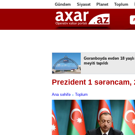
Gündəm
Siyasət
Planet
Toplum
ا
Goranboyda evdən 18 yaşlı
meyiti tapıldı
Prezident 1 sərəncam, 
Ana səhifə
Toplum