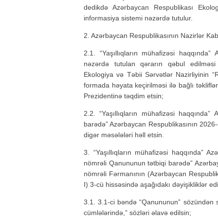
dedikdə Azərbaycan Respublikası Ekologi
informasiya sistemi nəzərdə tutulur.
2. Azərbaycan Respublikasının Nazirlər Kabi
2.1. “Yaşıllıqların mühafizəsi haqqınd
nəzərdə tutulan qərarın qəbul edilməsi
Ekologiya və Təbii Sərvətlər Nazirliyinin 
formada həyata keçirilməsi ilə bağlı təklif
Prezidentinə təqdim etsin;
2.2. “Yaşıllıqların mühafizəsi haqqında”
barədə” Azərbaycan Respublikasının 2026-cı
digər məsələləri həll etsin.
3. “Yaşıllıqların mühafizəsi haqqında” A
nömrəli Qanununun tətbiqi barədə” Azərbayc
nömrəli Fərmanının (Azərbaycan Respublik
I) 3-cü hissəsində aşağıdakı dəyişikliklər edi
3.1. 3.1-ci bəndə “Qanununun” sözündən so
cümlələrində,” sözləri əlavə edilsin;