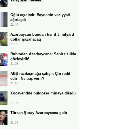
Taleyüklü məsələ...
21:52
Oğlu açıqladı: Baydenin vəziyyəti
ağırlaşdı
21:44
Azərbaycan bundan hər il 3 milyard
dollar qazanacaq
21:35
Rubiodan Azərbaycana: Səbirsizliklə
gözləyirik!
21:26
ABŞ razılaşmağa çalışır, Çin rədd
edir - Nə baş verir?
21:16
Xocavənddə buldozer minaya düşdü
21:07
Türkan Şoray Azərbaycana gəlir
21:03