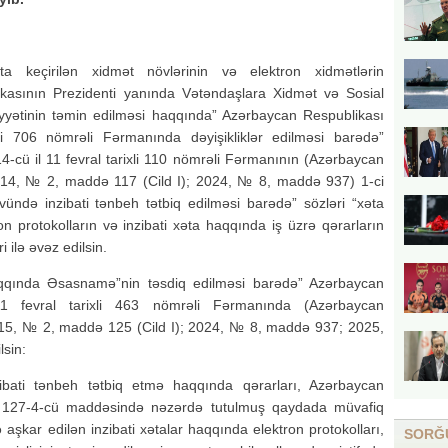
 keçirilən xidmət növlərinin və elektron xidmətlərin
ikasının Prezidenti yanında Vətəndaşlara Xidmət və Sosial
liyyətinin təmin edilməsi haqqında” Azərbaycan Respublikası
xli 706 nömrəli Fərmanında dəyişikliklər edilməsi barədə”
-cü il 11 fevral tarixli 110 nömrəli Fərmanının (Azərbaycan
2014, № 2, maddə 117 (Cild I); 2024, № 8, maddə 937) 1-ci
ündə inzibati tənbeh tətbiq edilməsi barədə” sözləri “xəta
n protokolların və inzibati xəta haqqında iş üzrə qərarların
 ilə əvəz edilsin.
aqqında Əsasnamə”nin təsdiq edilməsi barədə” Azərbaycan
 11 fevral tarixli 463 nömrəli Fərmanında (Azərbaycan
2015, № 2, maddə 125 (Cild I); 2024, № 8, maddə 937; 2025,
lsin:
ibati tənbeh tətbiq etmə haqqında qərarları, Azərbaycan
nin 127-4-cü maddəsində nəzərdə tutulmuş qaydada müvafiq
lə aşkar edilən inzibati xətalar haqqında elektron protokolları,
SORĞ