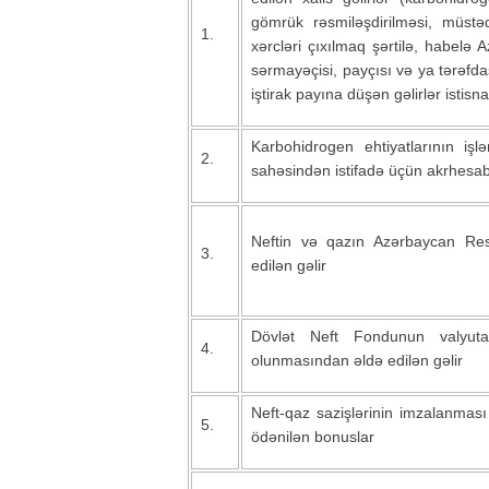
gömrük rəsmiləşdirilməsi, müstə
1.
xərcləri çıxılmaq şərtilə, habelə 
sərmayəçisi, payçısı və ya tərəfd
iştirak payına düşən gəlirlər istisn
Karbohidrogen ehtiyatlarının iş
2.
sahəsindən istifadə üçün akrhesab
Neftin və qazın Azərbaycan Resp
3.
edilən gəlir
Dövlət Neft Fondunun valyuta 
4.
olunmasından əldə edilən gəlir
Neft-qaz sazişlərinin imzalanması 
5.
ödənilən bonuslar