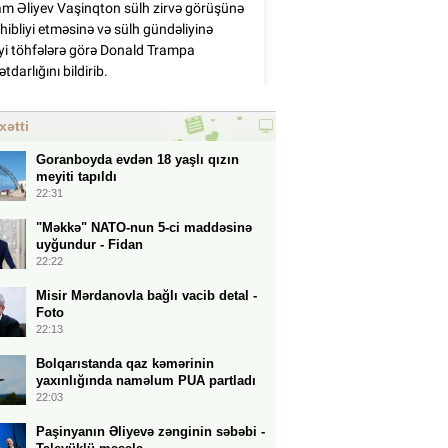
xətti
Goranboyda evdən 18 yaşlı qızın
meyiti tapıldı
22:31
"Məkkə" NATO-nun 5-ci maddəsinə
uyğundur - Fidan
22:22
Misir Mərdanovla bağlı vacib detal -
Foto
22:13
Bolqarıstanda qaz kəmərinin
yaxınlığında naməlum PUA partladı
22:03
Paşinyanın Əliyevə zənginin səbəbi -