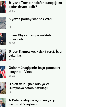
Əliyevlə Trampın telefon danışığı nə
qədər davam edib?
20:52
Kiyevdə partlayışlar baş verdi
20:45
İlham Əliyev Trampa məktub
ünvanladı
20:37
Əliyev Trampa xoş xəbəri verdi: İşlər
yekunlaşır...
20:33
Onlar münaqişənin başa çatmasını
istəyirlər - Vens
20:22
Uitkoff və Kuşner Rusiya və
Ukraynaya səfərə hazırlaşır
20:11
ABŞ-la razılaşma üçün ən yaxşı
vaxtdır - Pezeşkian