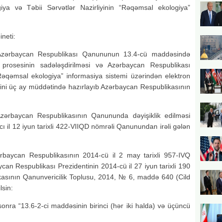
ya və Təbii Sərvətlər Nazirliyinin “Rəqəmsal ekologiya”
neti:
a” Azərbaycan Respublikası Qanununun 13.4-cü maddəsində
 prosesinin sadələşdirilməsi və Azərbaycan Respublikası
“Rəqəmsal ekologiya” informasiya sistemi üzərindən elektron
lərini üç ay müddətində hazırlayıb Azərbaycan Respublikasının
 Azərbaycan Respublikasının Qanununda dəyişiklik edilməsi
 il 12 iyun tarixli 422-VIIQD nömrəli Qanunundan irəli gələn
zərbaycan Respublikasının 2014-cü il 2 may tarixli 957-IVQ
an Respublikası Prezidentinin 2014-cü il 27 iyun tarixli 190
asının Qanunvericilik Toplusu, 2014, № 6, maddə 640 (Cild
lsin:
nra “13.6-2-ci maddəsinin birinci (hər iki halda) və üçüncü