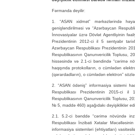
Fərmanda deyilir:
1. “ASAN xidmət” mərkəzlərində həyata
genişləndirilməsi və “Azərbaycan Respubl
İnnovasiyalar üzrə Dövlət Agentliyinin fəa
Prezidentinin 2012-ci il 5 sentyabr tari
Azərbaycan Respublikası Prezidentinin 2014
Respublikasının Qanunvericilik Toplusu, 
hissəsində və 2.1-ci bəndində “cərimə növ
haqqında protokolların, o cümlədən elektro
(qərardadların), o cümlədən elektron” sözləri
2. “ASAN ödəniş” informasiya sistemi h
Respublikası Prezidentinin 2015-ci il
Respublikasının Qanunvericilik Toplusu, 
№ 5, maddə 460) aşağıdakı dəyişikliklər edi
2.1. 5.2-ci bənddə “cərimə növündə inz
Respublikası İnzibati Xətalar Məcəlləsi
informasiya sistemləri (ehtiyatları) vasitəsi