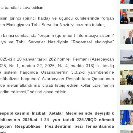
i bəndlər əlavə edilsin:
in birinci (birinci halda) və üçüncü cümlələrində “orqan
 Ekologiya və Təbii Sərvətlər Nazirliyi nəzərdə tutulur;
 birinci cümləsində “orqanın (qurumun) informasiya sistemi”
ya və Təbii Sərvətlər Nazirliyinin “Rəqəmsal ekologiya”
025-ci il 10 yanvar tarixli 282 nömrəli Fərmanı (Azərbaycan
, 2025, № 1, maddə 22; 2026, № 4, maddə 313) ilə təsdiq
ya sistemi haqqında Əsasnamə”nin 3.3.2-ci yarımbəndinə
n mühafizəsi haqqında” Azərbaycan Respublikası Qanununun
də məlumatlandırma icraatı tətbiq edilən kollar üzrə həmin
im edilməsi,” sözləri əlavə edilsin.
publikasının İnzibati Xətalar Məcəlləsində dəyişiklik
ikasının 2025-ci il 24 iyun tarixli 225-VIIQD nömrəli
aycan Respublikası Prezidentinin bəzi fərmanlarında
yıb.