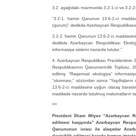
3.2. aşağıdakı məzmunda 3.2-1-ci və 3.2-2-c
“3.2-1. həmin Qanunun 13.6-2-ci maddəsin
(qurum)” dedikdə Azərbaycan Respublikasının
3.2-2. həmin Qanunun 13.6-2-ci maddəsinin
dedikdə Azərbaycan Respublikası Ekologi
informasiya sistemi nəzərdə tutulur;”.
4. Azərbaycan Respublikası Prezidentinin 2
Respublikasının Qanunvericilik Toplusu
edilmiş “Rəqəmsal ekologiya” informasi
“olunması,” sözündən sonra “Yaşıllıqları
13.6-2-ci maddəsinə uyğun olaraq barəsin
maddədə nəzərdə tutulmuş məlumatların təqd
***
Prezident İlham Əliyev “Azərbaycan Res
edilməsi haqqında” Azərbaycan Respubl
Qanununun icrası ilə əlaqədar Azərb
dəyişiklik edilməsi barədə fərman imzala