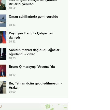
itkilərini yenilədi
18:52
Oman sahillərində gəmi vuruldu
18:41
Paşinyan Trampla Qafqazdan
danışdı
18:31
Şəhidin məzarı dağıdıldı, ağaclar
oğurlandı - Video
18:23
Brunu Qimaraynş "Arsenal"da
18:12
Bu, Tehran üçün qəbuledilməzdir -
Arakçı
18:00
U