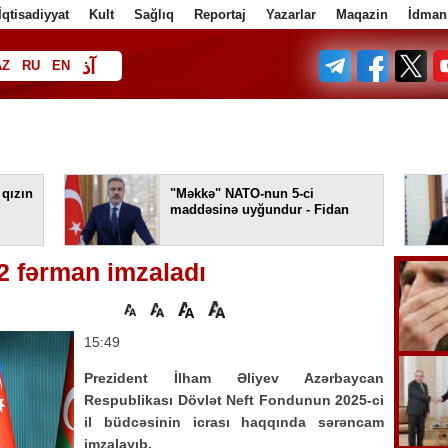
İqtisadiyyat
Kult
Sağlıq
Reportaj
Yazarlar
Maqazin
İdman
آذ
AZ
RU
EN
ف
 qızın
"Məkkə" NATO-nun 5-ci
maddəsinə uyğundur - Fidan
2 fərman imzaladı
15:49
Prezident İlham Əliyev Azərbaycan
Respublikası Dövlət Neft Fondunun 2025-ci
il büdcəsinin icrası haqqında sərəncam
imzalayıb.