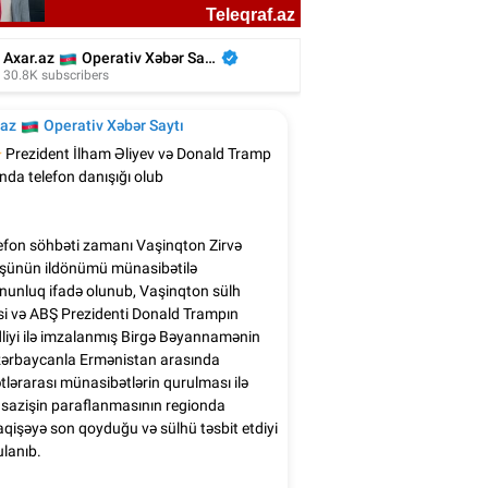
Türkan Şoray Azərbaycana gəlir