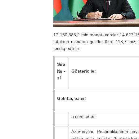
17 160 385,2 min manat, xərclər 14 627 1
tutulana nisbətən gəlirlər üzrə 118,7 faiz,
təsdiq edilsin:
Sıra
№-
Göstəricilər
si
Gəlirlər, cəmi:
o cümlədən:
Azərbaycan Respublikasının payı
edilən xalis gəlirlər (karbohidr