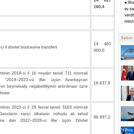
14 627
160,4
Xəbər 
14 481
 il dövlət büdcəsinə transfert
000,0
inin 2018-ci il 16 noyabr tarixli 711 nömrəli
ş “2019–2023-cü illər üçün Azərbaycan
18 637,8
nin beynəlxalq rəqabətliliyinin artırılması üzrə
lməsi
inin 2022-ci il 28 fevral tarixli 3163 nömrəli
ənclərin xarici ölkələrin nüfuzlu ali təhsil
86 897,2
rına dair 2022–2028-ci illər üçün Dövlət