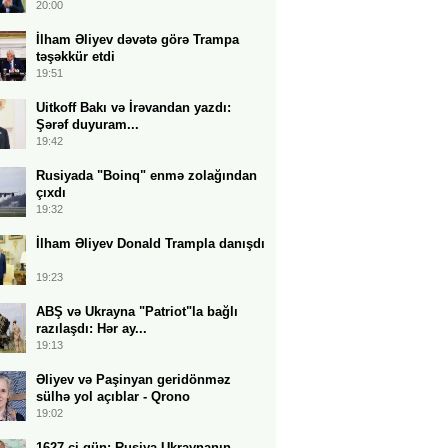
20:00
İlham Əliyev dəvətə görə Trampa
təşəkkür etdi
19:51
Uitkoff Bakı və İrəvandan yazdı:
Şərəf duyuram...
19:42
Rusiyada "Boinq" enmə zolağından
çıxdı
19:32
İlham Əliyev Donald Trampla danışdı
19:23
ABŞ və Ukrayna "Patriot"la bağlı
razılaşdı: Hər ay...
19:13
Əliyev və Paşinyan geridönməz
sülhə yol açıblar - Qrono
19:02
1627-ci gün: Rusiya Ukraynanın