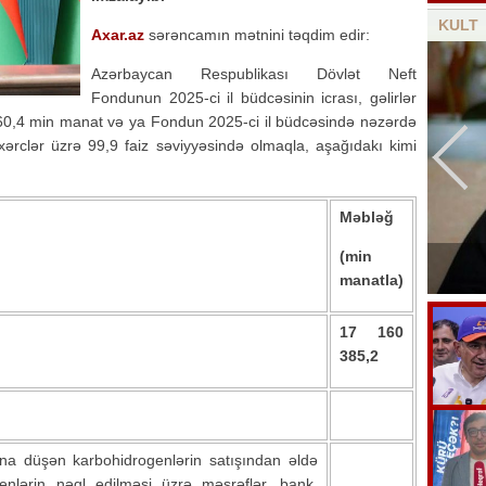
KULT
Axar.az
sərəncamın mətnini təqdim edir:
Azərbaycan Respublikası Dövlət Neft
Fondunun 2025-ci il büdcəsinin icrası, gəlirlər
60,4 min manat və ya Fondun 2025-ci il büdcəsində nəzərdə
 xərclər üzrə 99,9 faiz səviyyəsində olmaqla, aşağıdakı kimi
Məbləğ
Bu gün Azərbaycan kinosunun yaranma
(min
günüdür
manatla)
17 160
385,2
na düşən karbohidrogenlərin satışından əldə
ogenlərin nəql edilməsi üzrə məsrəflər, bank,