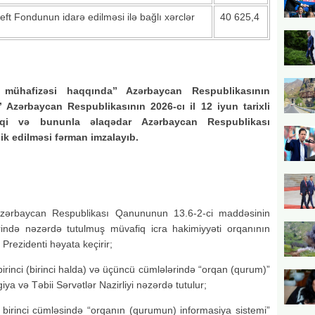
ft Fondunun idarə edilməsi ilə bağlı xərclər
40 625,4
ın mühafizəsi haqqında” Azərbaycan Respublikasının
Azərbaycan Respublikasının 2026-cı il 12 iyun tarixli
qi və bununla əlaqədar Azərbaycan Respublikası
lik edilməsi fərman imzalayıb.
” Azərbaycan Respublikası Qanununun 13.6-2-ci maddəsinin
ərində nəzərdə tutulmuş müvafiq icra hakimiyyəti orqanının
Prezidenti həyata keçirir;
rinci (birinci halda) və üçüncü cümlələrində “orqan (qurum)”
a və Təbii Sərvətlər Nazirliyi nəzərdə tutulur;
birinci cümləsində “orqanın (qurumun) informasiya sistemi”