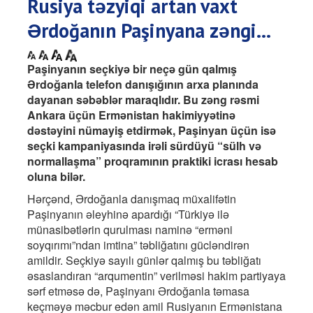
Rusiya təzyiqi artan vaxt
Ərdoğanın Paşinyana zəngi...
Paşinyanın seçkiyə bir neçə gün qalmış
Ərdoğanla telefon danışığının arxa planında
dayanan səbəblər maraqlıdır. Bu zəng rəsmi
Ankara üçün Ermənistan hakimiyyətinə
dəstəyini nümayiş etdirmək, Paşinyan üçün isə
seçki kampaniyasında irəli sürdüyü “sülh və
normallaşma” proqramının praktiki icrası hesab
oluna bilər.
Hərçənd, Ərdoğanla danışmaq müxalifətin
Paşinyanın əleyhinə apardığı “Türkiyə ilə
münasibətlərin qurulması naminə “erməni
soyqırımı”ndan imtina” təbliğatını gücləndirən
amildir. Seçkiyə sayılı günlər qalmış bu təbliğatı
əsaslandıran “arqumentin” verilməsi hakim partiyaya
sərf etməsə də, Paşinyanı Ərdoğanla təmasa
keçməyə məcbur edən amil Rusiyanın Ermənistana