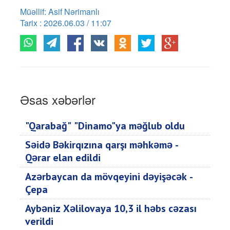
Müəllif: Asif Nərimanlı
Tarix : 2026.06.03 / 11:07
Əsas xəbərlər
"Qarabağ" "Dinamo"ya məğlub oldu
Səidə Bəkirqızına qarşı məhkəmə -
Qərar elan edildi
Azərbaycan da mövqeyini dəyişəcək -
Çepa
Aybəniz Xəlilovaya 10,3 il həbs cəzası
verildi