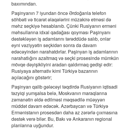
baxımından.
Paşinyanın 7 iyundan öncə Ərdoğanla telefon
söhbəti və ticarət əlaqələrini müzakirə etməsi də
məhz seçkiyə hesablanıb. Çünki Rusiyanın erməni
məhsullarına idxal qadağası qoyması Paşinyanı
dəstəkləyən iş adamlarını tərəddüdə salıb, onlar
eyni vəziyyətin seçkidən sonra da davam
edəcəyindən narahatdırlar. Paşinyan iş adamlarının
narahatlığını azaltmaq və seçki prosesində mümkün
mövqe dəyişikliyini aradan qaldırmaq gedişi edir:
Rusiyaya alternativ kimi Türkiyə bazarının
açılacağını göstərir;
Paşinyan qalib gələcəyi təqdirdə Rusiyanın iqtisadi
təzyiqi yumşalsa belə, Moskvanın maraqlarına
zəmanətin əldə edilməsi məqsədilə müəyyən
müddət davam edəcək. Azərbaycan və Türkiyə
Ermənistanın prosesdən daha az zərərlə çıxmasına
dəstək verə bilər. Bu, Bakı və Ankaranın regional
planlarına uyğundur.