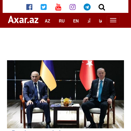
Axar.az
AZ
RU
EN
آذ
فا