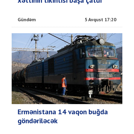
xəttinin tikintisi başa çatdı
Gündəm
5 Avqust 17:20
Ermənistana 14 vaqon buğda
göndəriləcək