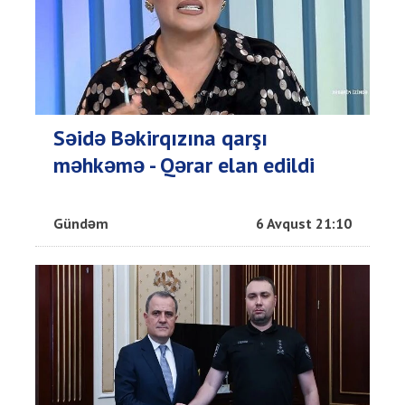
Səidə Bəkirqızına qarşı
məhkəmə - Qərar elan edildi
Gündəm
6 Avqust 21:10