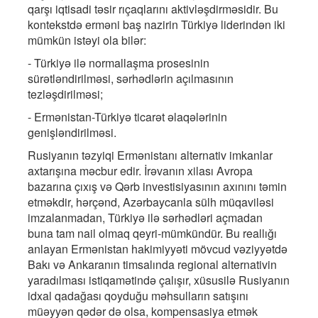
qarşı iqtisadi təsir rıçaqlarını aktivləşdirməsidir. Bu
kontekstdə erməni baş nazirin Türkiyə liderindən iki
mümkün istəyi ola bilər:
- Türkiyə ilə normallaşma prosesinin
sürətləndirilməsi, sərhədlərin açılmasının
tezləşdirilməsi;
- Ermənistan-Türkiyə ticarət əlaqələrinin
genişləndirilməsi.
Rusiyanın təzyiqi Ermənistanı alternativ imkanlar
axtarışına məcbur edir. İrəvanın xilası Avropa
bazarına çıxış və Qərb investisiyasının axınını təmin
etməkdir, hərçənd, Azərbaycanla sülh müqaviləsi
imzalanmadan, Türkiyə ilə sərhədləri açmadan
buna tam nail olmaq qeyri-mümkündür. Bu reallığı
anlayan Ermənistan hakimiyyəti mövcud vəziyyətdə
Bakı və Ankaranın timsalında regional alternativin
yaradılması istiqamətində çalışır, xüsusilə Rusiyanın
idxal qadağası qoyduğu məhsulların satışını
müəyyən qədər də olsa, kompensasiya etmək