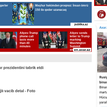
Amerikalı məşhur aktyor vəfat etdi
 prezidentini təbrik etdi
ı vacib detal - Foto