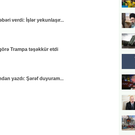
əri verdi: İşlər yekunlaşır...
görə Trampa təşəkkür etdi
andan yazdı: Şərəf duyuram...