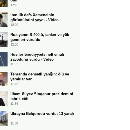
olur
12:18
İran ilk dəfə Xameneinin
görüntülərini yaydı - Video
12:09
Rusiyanın S-400-ü, tanker və yük
gəmiləri vuruldu
12:00
Husilər Səudiyyədə neft emalı
zavodunu vurdu - Video
11:51
Tehranda dəhşətli yanğın: ölü və
yaralılar var
11:42
İlham Əliyev Sinqapur prezidentini
təbrik etdi
11:34
Ukrayna Belqorodu vurdu: 13 yaralı
11:30