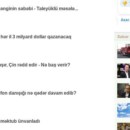
ənginin səbəbi - Taleyüklü məsələ...
ər il 3 milyard dollar qazanacaq
Xəbər 
ır, Çin rədd edir - Nə baş verir?
efon danışığı nə qədər davam edib?
 məktub ünvanladı