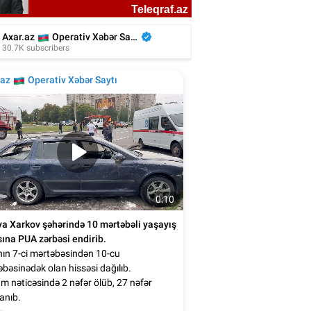
Cansevər vəfat etdi