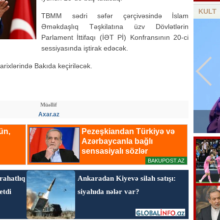
KULT
TBMM sədri səfər çərçivəsində İslam
Əməkdaşlıq Təşkilatına üzv Dövlətlərin
Parlament İttifaqı (İƏT Pİ) Konfransının 20-ci
sessiyasında iştirak edəcək.
rixlərində Bakıda keçiriləcək.
Müəllif
Axar.az
Amerikalı məşhur aktyor vəfat etdi