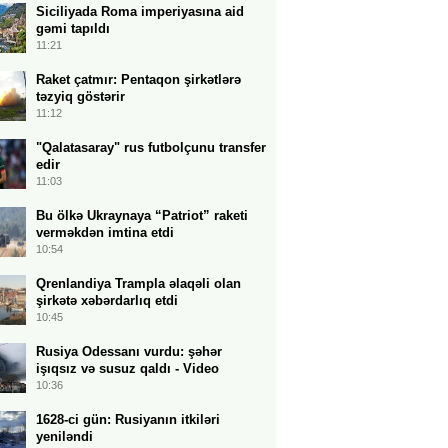
Siciliyada Roma imperiyasına aid
gəmi tapıldı
11:21
Raket çatmır: Pentaqon şirkətlərə
təzyiq göstərir
11:12
"Qalatasaray" rus futbolçunu transfer
edir
11:03
Bu ölkə Ukraynaya “Patriot” raketi
verməkdən imtina etdi
10:54
Qrenlandiya Trampla əlaqəli olan
şirkətə xəbərdarlıq etdi
10:45
Rusiya Odessanı vurdu: şəhər
işıqsız və susuz qaldı - Video
10:36
1628-ci gün: Rusiyanın itkiləri
yeniləndi