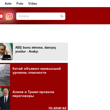
Avto
Foto
Video
ABŞ bunu etməsə, danışıq
yoxdur - Arakçı