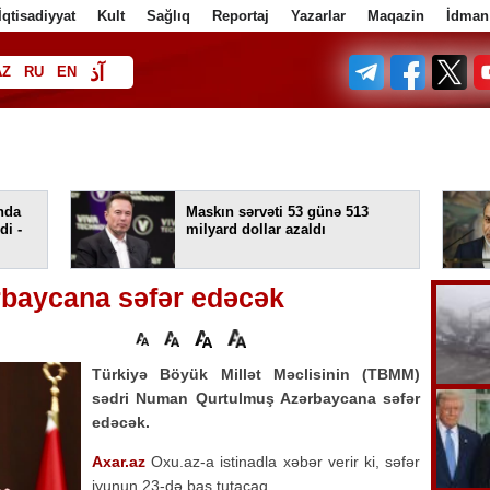
İqtisadiyyat
Kult
Sağlıq
Reportaj
Yazarlar
Maqazin
İdman
آذ
AZ
RU
EN
ف
nda
Maskın sərvəti 53 günə 513
di -
milyard dollar azaldı
baycana səfər edəcək
Türkiyə Böyük Millət Məclisinin (TBMM)
sədri Numan Qurtulmuş Azərbaycana səfər
edəcək.
Axar.az
Oxu.az-a istinadla xəbər verir ki, səfər
iyunun 23-də baş tutacaq.