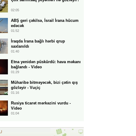
02:05
ABŞ geri çəkilsə, İsrail İrana hücum
edəcək
01:52
İraqda İrana bağlı hərbi qrup
saxlanıldı
01:40
Etna yenidən püskürdü: hava məkanı
bağlandı - Video
01:29
Müharibə bitməyəcək, bizi çətin qış
gözləyir - Vuçiç
01:16
Rusiya ticarət mərkəzini vurdu -
Video
01:04
U