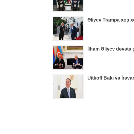
Əliyev Trampa xoş xəb
İlham Əliyev dəvətə 
Uitkoff Bakı və İrəv