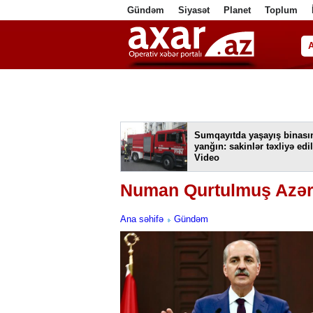
Gündəm
Siyasət
Planet
Toplum
ا
Sumqayıtda yaşayış binası
yanğın: sakinlər təxliyə edil
Video
Numan Qurtulmuş Azər
Ana səhifə
Gündəm