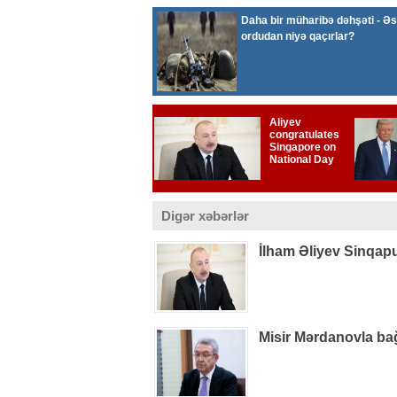
Digər xəbərlər
İlham Əliyev Sinqapur
Misir Mərdanovla bağl