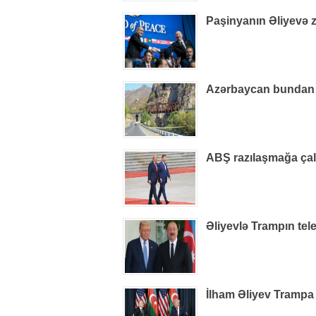
Paşinyanın Əliyevə z
Azərbaycan bundan h
ABŞ razılaşmağa çalış
Əliyevlə Trampın tel
İlham Əliyev Trampa