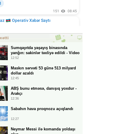
xətti
Sumqayıtda yaşayış binasında
yanğın: sakinlər təxliyə edildi - Video
12:52
Maskın sərvəti 53 günə 513 milyard
dollar azaldı
12:45
ABŞ bunu etməsə, danışıq yoxdur -
Arakçı
12:36
Sabahın hava proqnozu açıqlandı
12:27
Neymar Messi ilə komanda yoldaşı