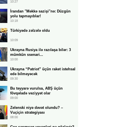
10:27
İrandan "Məkkə sazişi"nə: Düzgün
yolu tapmayıblar!
10:18
Türkiyədə zəlzələ oldu
10:09
Ukrayna Rusiya ilə razılaşa bilər: 3
mümkün ssenari...
10:00
Ukrayna “Patriot” üçün raket istehsal
edə bilməyəcək
09:30
Bu təyyarə vurulsa, ABŞ üçün
fövqəladə vəziyyət olar
09:00
Zelenski niyə dəvət olundu? –
Vuçiçin strategiyası
08:00
Çox sarımsaq yeyənləri nə gözləyir?