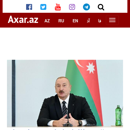
Axar.az
AZ
RU
EN
آذ
فا