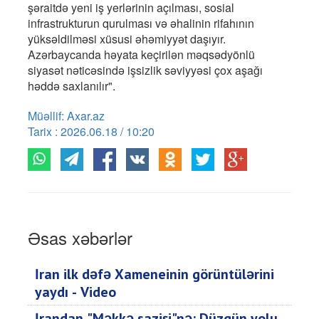
şəraitdə yeni iş yerlərinin açılması, sosial
infrastrukturun qurulması və əhalinin rifahının
yüksəldilməsi xüsusi əhəmiyyət daşıyır.
Azərbaycanda həyata keçirilən məqsədyönlü
siyasət nəticəsində işsizlik səviyyəsi çox aşağı
həddə saxlanılır".
Müəllif: Axar.az
Tarix : 2026.06.18 / 10:20
Əsas xəbərlər
İran ilk dəfə Xameneinin görüntülərini
yaydı - Video
İrandan "Məkkə sazişi"nə: Düzgün yolu