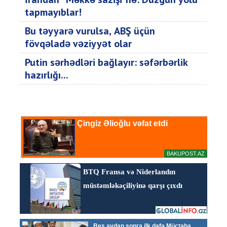
tapmayıblar!
Bu təyyarə vurulsa, ABŞ üçün
fövqəladə vəziyyət olar
Putin sərhədləri bağlayır: səfərbərlik
hazırlığı...