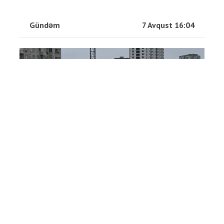
Gündəm
7 Avqust 16:04
Ermənistana 8 vaqon buğda, 10
vaqon daş kömür göndərilir