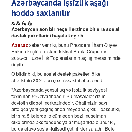
Azərbaycanda işsizlik aşağı
həddə saxlanılır
Azərbaycan son bir neçə il ərzində bir sıra sosial
dəstək paketlərini həyata keçirib.
Axar.az
xəbər verir ki, bunu Prezident İlham Əliyev
Bakıda keçirilən İslam İnkişaf Bankı Qrupunun
2026-cı il üzrə İllik Toplantılarının açılış mərasimində
deyib.
O bildirib ki, bu sosial dəstək paketləri ölkə
əhalisinin 30%-dən çox hissəsini əhatə edib:
"Azərbaycanda yoxsulluq və işsizlik səviyyəsi
təxminən 5% civarındadır. Bu məsələlər daim
dövlətin diqqət mərkəzindədir. Əhalimizin sayı
artdıqca yeni çağırışlar da meydana çıxır. Təəssüf ki,
bir sıra ölkələrdə, o cümlədən bəzi müsəlman
ölkələrində əks tendensiyalar müşahidə olunur ki,
bu da əlavə sosial-iqtisadi çətinliklər yaradır. Belə