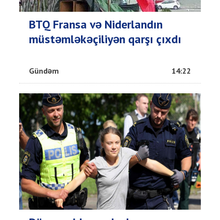
BTQ Fransa və Niderlandın
müstəmləkəçiliyən qarşı çıxdı
Gündəm
14:22