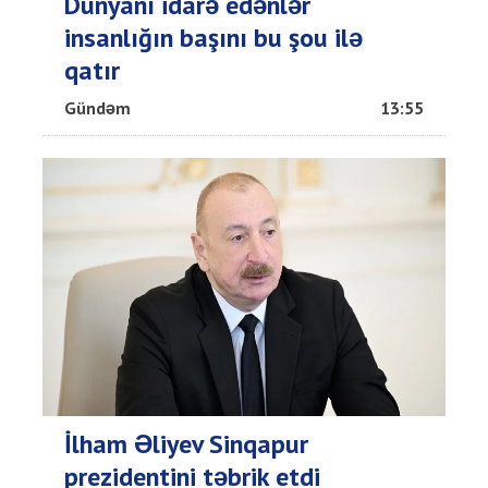
Dünyanı idarə edənlər
insanlığın başını bu şou ilə
qatır
Gündəm
13:55
İlham Əliyev Sinqapur
prezidentini təbrik etdi