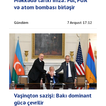
Məkkədə tarixi imza: Pul, PUA
və atom bombası birləşir
Gündəm
7 Avqust 17:12
Vaşinqton sazişi: Bakı dominant
gücə çevrilir