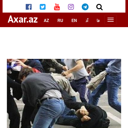
Axar.az
AZ
RU
EN
آذ
فا