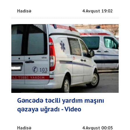
Hadisə
4 Avqust 19:02
Gəncədə təcili yardım maşını
qəzaya uğradı - Video
Hadisə
4 Avqust 00:05