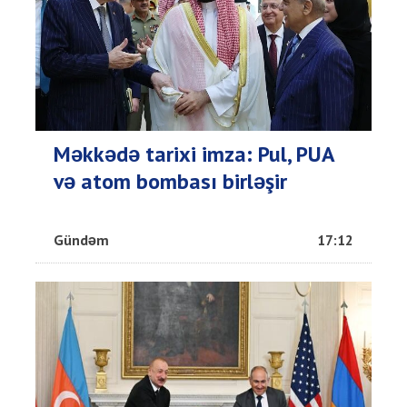
Məkkədə tarixi imza: Pul, PUA
və atom bombası birləşir
Gündəm
17:12