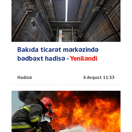
Bakıda ticarət mərkəzində
bədbəxt hadisə -
Yeniləndi
Hadisə
6 Avqust 11:33