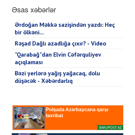
Əsas xəbərlər
Ərdoğan Məkkə sazişindən yazdı: Heç
bir ölkəni...
Rəşad Dağlı azadlığa çıxır? - Video
"Qarabağ"dan Elvin Cəfərquliyev
açıqlaması
Bəzi yerlərə yağış yağacaq, dolu
düşəcək - Xəbərdarlıq