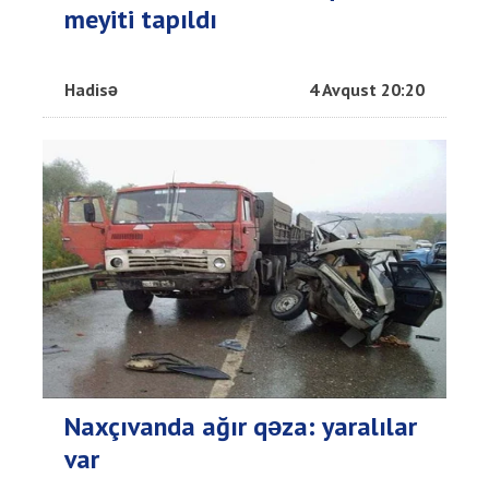
meyiti tapıldı
Hadisə
4 Avqust 20:20
Naxçıvanda ağır qəza: yaralılar
var