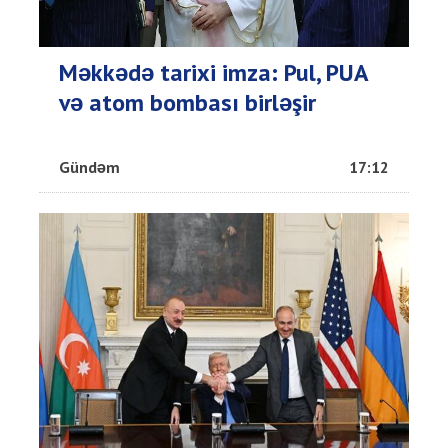
Məkkədə tarixi imza: Pul, PUA
və atom bombası birləşir
Gündəm
17:12