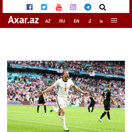
Axar.az
AZ
RU
EN
آذ
فا