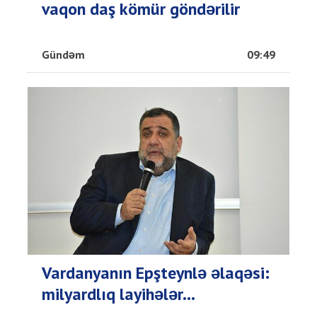
vaqon daş kömür göndərilir
Gündəm
09:49
Vardanyanın Epşteynlə əlaqəsi:
milyardlıq layihələr...