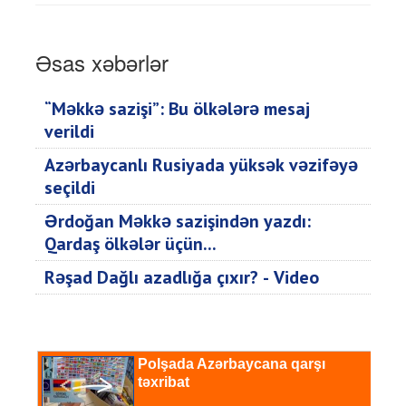
Əsas xəbərlər
“Məkkə sazişi”: Bu ölkələrə mesaj
verildi
Azərbaycanlı Rusiyada yüksək vəzifəyə
seçildi
Ərdoğan Məkkə sazişindən yazdı:
Qardaş ölkələr üçün...
Rəşad Dağlı azadlığa çıxır? - Video