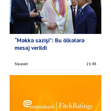
“Məkkə sazişi”: Bu ölkələrə
mesaj verildi
Siyasət
21:43