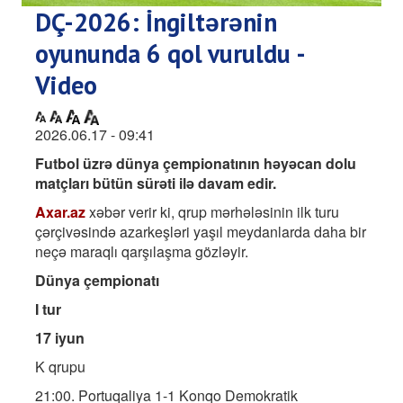
DÇ-2026: İngiltərənin
oyununda 6 qol vuruldu -
Video
2026.06.17 - 09:41
Futbol üzrə dünya çempionatının həyəcan dolu
matçları bütün sürəti ilə davam edir.
Axar.az
xəbər verir ki, qrup mərhələsinin ilk turu
çərçivəsində azarkeşləri yaşıl meydanlarda daha bir
neçə maraqlı qarşılaşma gözləyir.
Dünya çempionatı
I tur
17 iyun
K qrupu
21:00. Portuqaliya 1-1 Konqo Demokratik