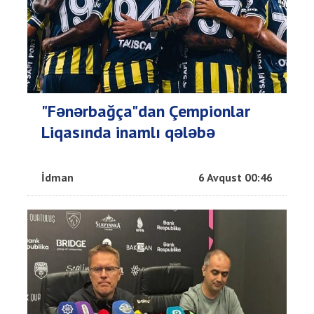
"Fənərbağça"dan Çempionlar
Liqasında inamlı qələbə
İdman
6 Avqust 00:46