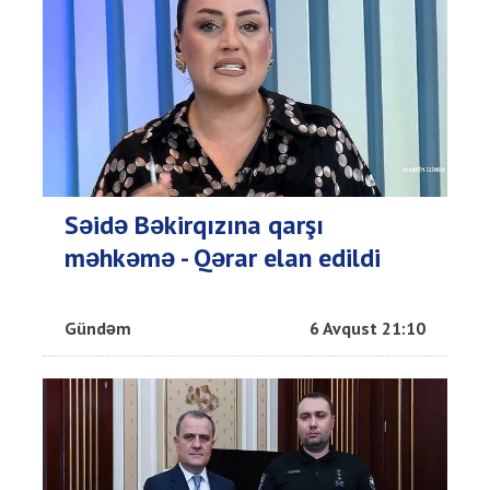
Səidə Bəkirqızına qarşı
məhkəmə - Qərar elan edildi
Gündəm
6 Avqust 21:10