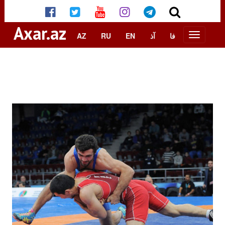
Axar.az
AZ
RU
EN
آذ
فا