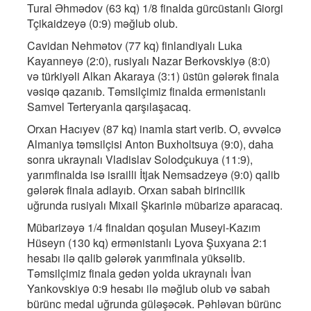
Tural Əhmədov (63 kq) 1/8 finalda gürcüstanlı Giorgi
Tçikaidzeyə (0:9) məğlub olub.
Cavidan Nehmətov (77 kq) finlandiyalı Luka
Kayanneyə (2:0), rusiyalı Nazar Berkovskiyə (8:0)
və türkiyəli Alkan Akaraya (3:1) üstün gələrək finala
vəsiqə qazanıb. Təmsilçimiz finalda ermənistanlı
Samvel Terteryanla qarşılaşacaq.
Orxan Hacıyev (87 kq) inamla start verib. O, əvvəlcə
Almaniya təmsilçisi Anton Buxholtsuya (9:0), daha
sonra ukraynalı Vladislav Solodçukuya (11:9),
yarımfinalda isə israilli İtjak Nemsadzeyə (9:0) qalib
gələrək finala adlayıb. Orxan sabah birincilik
uğrunda rusiyalı Mixail Şkarinlə mübarizə aparacaq.
Mübarizəyə 1/4 finaldan qoşulan Museyi-Kazım
Hüseyn (130 kq) ermənistanlı Lyova Şuxyana 2:1
hesabı ilə qalib gələrək yarımfinala yüksəlib.
Təmsilçimiz finala gedən yolda ukraynalı İvan
Yankovskiyə 0:9 hesabı ilə məğlub olub və sabah
bürünc medal uğrunda güləşəcək. Pəhləvan bürünc