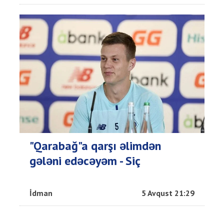
"Qarabağ"a qarşı əlimdən
gələni edəcəyəm - Siç
İdman
5 Avqust 21:29