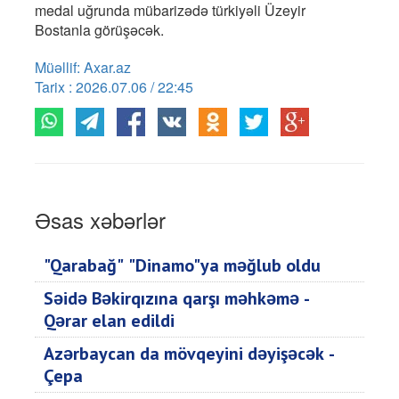
medal uğrunda mübarizədə türkiyəli Üzeyir
Bostanla görüşəcək.
Müəllif: Axar.az
Tarix : 2026.07.06 / 22:45
Əsas xəbərlər
"Qarabağ" "Dinamo"ya məğlub oldu
Səidə Bəkirqızına qarşı məhkəmə -
Qərar elan edildi
Azərbaycan da mövqeyini dəyişəcək -
Çepa