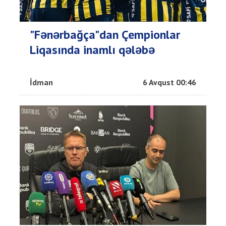
"Fənərbağça"dan Çempionlar
Liqasında inamlı qələbə
İdman
6 Avqust 00:46