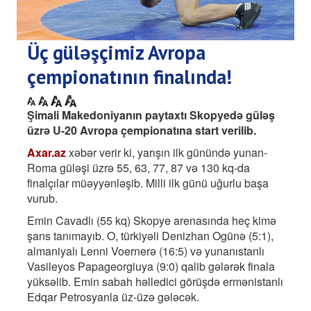
Üç güləşçimiz Avropa
çempionatının finalında!
Şimali Makedoniyanın paytaxtı Skopyedə güləş
üzrə U-20 Avropa çempionatına start verilib.
Axar.az
xəbər verir ki, yarışın ilk günündə yunan-
Roma güləşi üzrə 55, 63, 77, 87 və 130 kq-da
finalçılar müəyyənləşib. Milli ilk günü uğurlu başa
vurub.
Emin Cavadlı (55 kq) Skopye arenasında heç kimə
şans tanımayıb. O, türkiyəli Denizhan Ogünə (5:1),
almaniyalı Lenni Voernerə (16:5) və yunanıstanlı
Vasileyos Papageorgiuya (9:0) qalib gələrək finala
yüksəlib. Emin sabah həlledici görüşdə ermənistanlı
Edqar Petrosyanla üz-üzə gələcək.