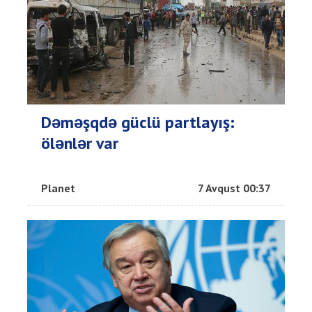
Dəməşqdə güclü partlayış:
ölənlər var
Planet
7 Avqust 00:37