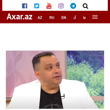
Axar.az
AZ
RU
EN
آذ
فا