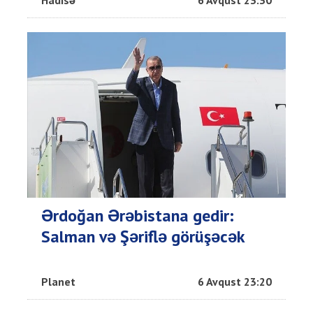
Hadisə
6 Avqust 23:30
Ərdoğan Ərəbistana gedir:
Salman və Şəriflə görüşəcək
Planet
6 Avqust 23:20