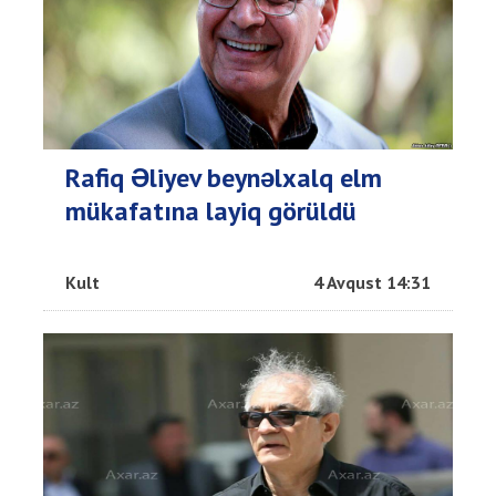
Rafiq Əliyev beynəlxalq elm
mükafatına layiq görüldü
Kult
4 Avqust 14:31