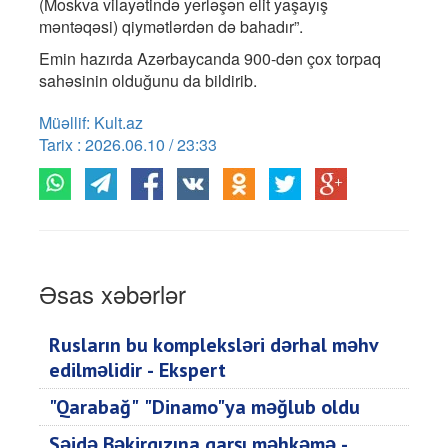
(Moskva vilayətində yerləşən elit yaşayış
məntəqəsi) qiymətlərdən də bahadır”.
Emin hazırda Azərbaycanda 900-dən çox torpaq
sahəsinin olduğunu da bildirib.
Müəllif: Kult.az
Tarix : 2026.06.10 / 23:33
Əsas xəbərlər
Rusların bu kompleksləri dərhal məhv
edilməlidir - Ekspert
"Qarabağ" "Dinamo"ya məğlub oldu
Səidə Bəkirqızına qarşı məhkəmə -