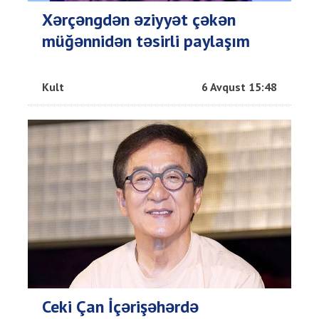
Xərçəngdən əziyyət çəkən
müğənnidən təsirli paylaşım
Kult
6 Avqust 15:48
Ceki Çan İçərişəhərdə