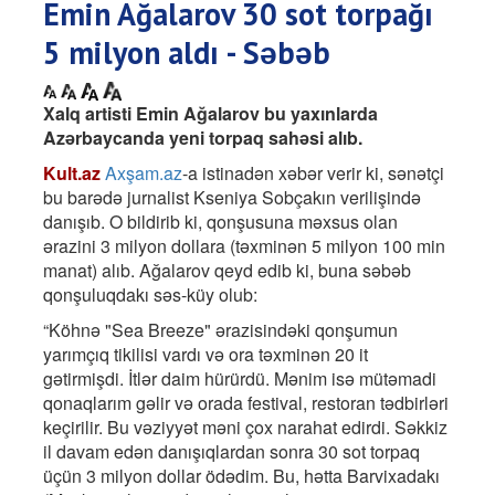
Emin Ağalarov 30 sot torpağı
5 milyon aldı - Səbəb
Xalq artisti Emin Ağalarov bu yaxınlarda
Azərbaycanda yeni torpaq sahəsi alıb.
Kult.az
Axşam.az
-a istinadən xəbər verir ki, sənətçi
bu barədə jurnalist Kseniya Sobçakın verilişində
danışıb. O bildirib ki, qonşusuna məxsus olan
ərazini 3 milyon dollara (təxminən 5 milyon 100 min
manat) alıb. Ağalarov qeyd edib ki, buna səbəb
qonşuluqdakı səs-küy olub:
“Köhnə "Sea Breeze" ərazisindəki qonşumun
yarımçıq tikilisi vardı və ora təxminən 20 it
gətirmişdi. İtlər daim hürürdü. Mənim isə mütəmadi
qonaqlarım gəlir və orada festival, restoran tədbirləri
keçirilir. Bu vəziyyət məni çox narahat edirdi. Səkkiz
il davam edən danışıqlardan sonra 30 sot torpaq
üçün 3 milyon dollar ödədim. Bu, hətta Barvixadakı