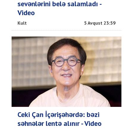
sevənlərini belə salamladı -
Video
Kult
5 Avqust 23:59
Ceki Çan İçərişəhərdə: bəzi
səhnələr lentə alınır - Video