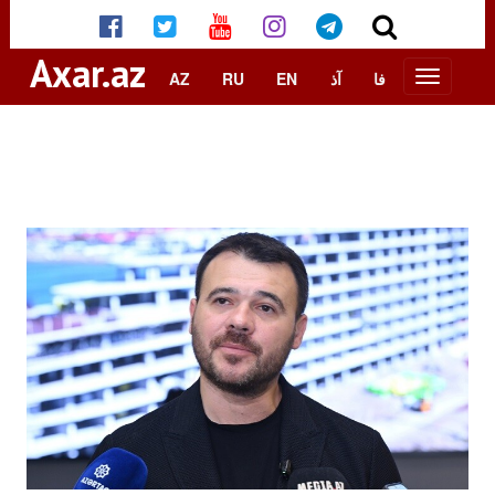
Axar.az
AZ
RU
EN
آذ
فا