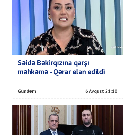
Səidə Bəkirqızına qarşı
məhkəmə - Qərar elan edildi
Gündəm
6 Avqust 21:10