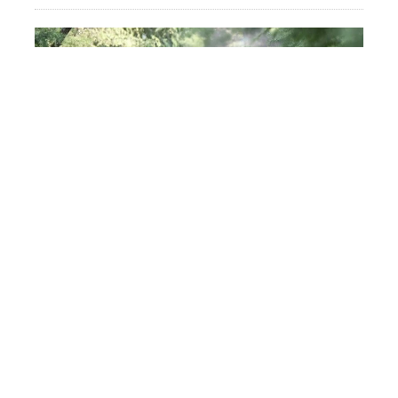
Prezident və xanımı vida
mərasiminə əklil göndərdi
Kult
2 Avqust 10:58