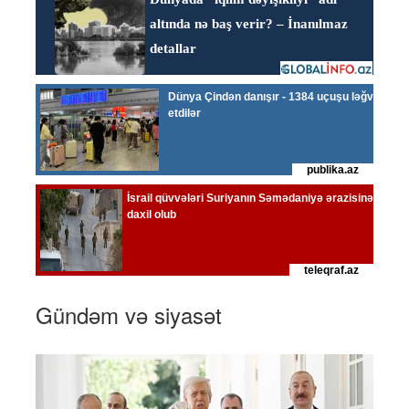
Gündəm və siyasət