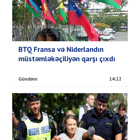
BTQ Fransa və Niderlandın
müstəmləkəçiliyən qarşı çıxdı
Gündəm
14:22