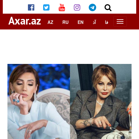
Axar.az
AZ
RU
EN
آذ
فا