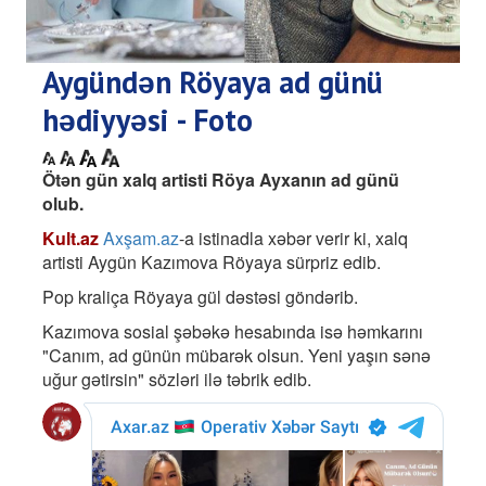
Aygündən Röyaya ad günü
hədiyyəsi - Foto
Ötən gün xalq artisti Röya Ayxanın ad günü
olub.
Kult.az
Axşam.az
-a istinadla xəbər verir ki, xalq
artisti Aygün Kazımova Röyaya sürpriz edib.
Pop kraliça Röyaya gül dəstəsi göndərib.
Kazımova sosial şəbəkə hesabında isə həmkarını
"Canım, ad günün mübarək olsun. Yeni yaşın sənə
uğur gətirsin" sözləri ilə təbrik edib.