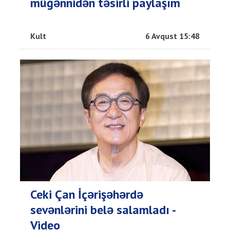
müğənnidən təsirli paylaşım
Kult
6 Avqust 15:48
Ceki Çan İçərişəhərdə
sevənlərini belə salamladı -
Video