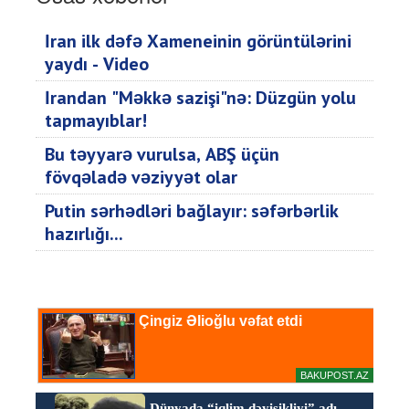
İran ilk dəfə Xameneinin görüntülərini
yaydı - Video
İrandan "Məkkə sazişi"nə: Düzgün yolu
tapmayıblar!
Bu təyyarə vurulsa, ABŞ üçün
fövqəladə vəziyyət olar
Putin sərhədləri bağlayır: səfərbərlik
hazırlığı...