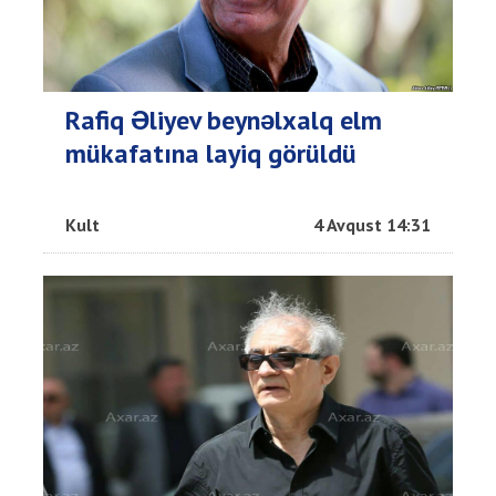
Rafiq Əliyev beynəlxalq elm
mükafatına layiq görüldü
Kult
4 Avqust 14:31