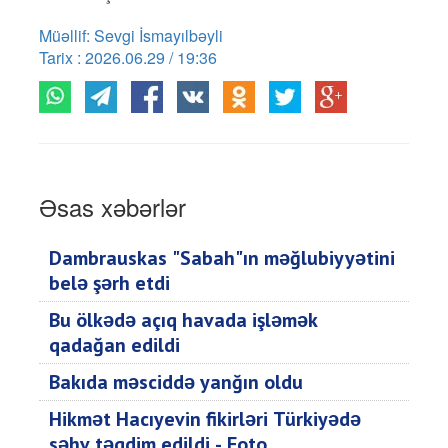
Müəllif: Sevgi İsmayılbəyli
Tarix : 2026.06.29 / 19:36
Əsas xəbərlər
Dambrauskas "Sabah"ın məğlubiyyətini
belə şərh etdi
Bu ölkədə açıq havada işləmək
qadağan edildi
Bakıda məsciddə yanğın oldu
Hikmət Hacıyevin fikirləri Türkiyədə
səhv təqdim edildi - Foto