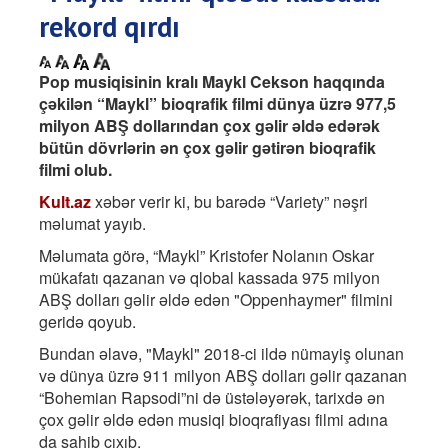
rekord qırdı
Pop musiqisinin kralı Maykl Cekson haqqında
çəkilən “Maykl” bioqrafik filmi dünya üzrə 977,5
milyon ABŞ dollarından çox gəlir əldə edərək
bütün dövrlərin ən çox gəlir gətirən bioqrafik
filmi olub.
Kult.az
xəbər verir ki, bu barədə “Variety” nəşri
məlumat yayıb.
Məlumata görə, “Maykl” Kristofer Nolanın Oskar
mükafatı qazanan və qlobal kassada 975 milyon
ABŞ dolları gəlir əldə edən "Oppenhaymer" filmini
geridə qoyub.
Bundan əlavə, "Maykl" 2018-ci ildə nümayiş olunan
və dünya üzrə 911 milyon ABŞ dolları gəlir qazanan
“Bohemian Rapsodi”ni də üstələyərək, tarixdə ən
çox gəlir əldə edən musiqi bioqrafiyası filmi adına
da sahib çıxıb.