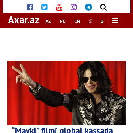
Axar.az
AZ
RU
EN
آذ
فا
“Maykl” filmi qlobal kassada