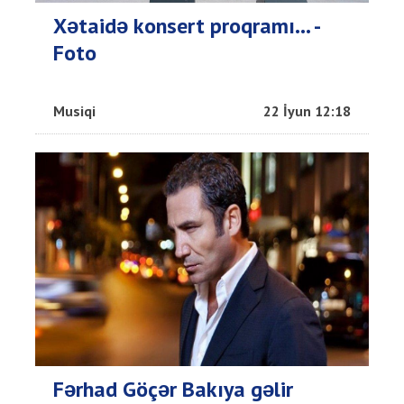
Xətaidə konsert proqramı... -
Foto
Musiqi
22 İyun 12:18
Fərhad Göçər Bakıya gəlir