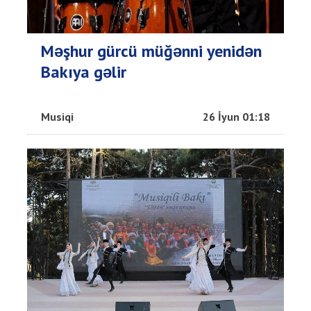
Məşhur gürcü müğənni yenidən
Bakıya gəlir
Musiqi
26 İyun 01:18