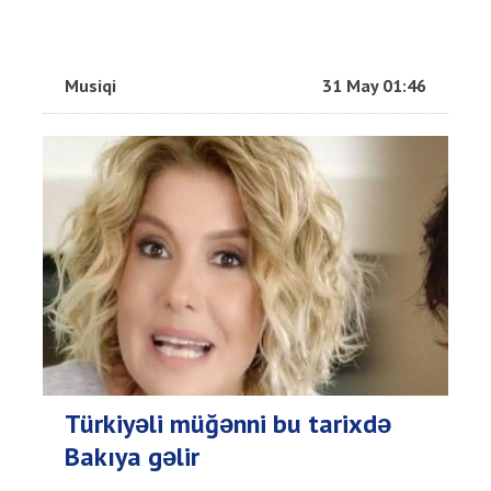
Musiqi
31 May 01:46
Türkiyəli müğənni bu tarixdə
Bakıya gəlir