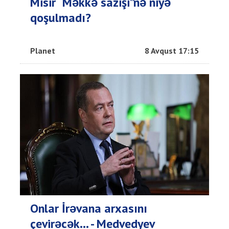
Misir “Məkkə sazişi”nə niyə
qoşulmadı?
Planet
8 Avqust 17:15
Onlar İrəvana arxasını
çevirəcək... - Medvedyev