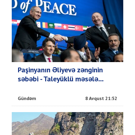
Paşinyanın Əliyevə zənginin
səbəbi - Taleyüklü məsələ...
Gündəm
8 Avqust 21:52