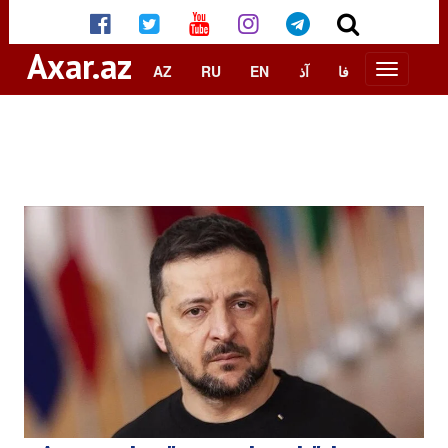
Axar.az
AZ
RU
EN
آذ
فا