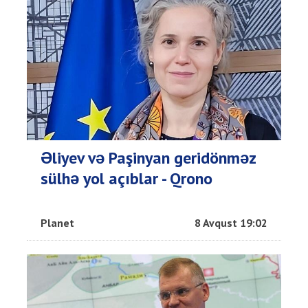
Əliyev və Paşinyan geridönməz
sülhə yol açıblar - Qrono
Planet
8 Avqust 19:02