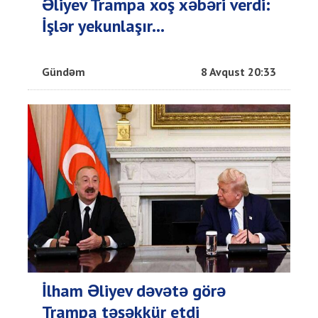
Əliyev Trampa xoş xəbəri verdi:
İşlər yekunlaşır...
Gündəm
8 Avqust 20:33
İlham Əliyev dəvətə görə
Trampa təşəkkür etdi