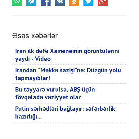
Əsas xəbərlər
İran ilk dəfə Xameneinin görüntülərini
yaydı - Video
İrandan "Məkkə sazişi"nə: Düzgün yolu
tapmayıblar!
Bu təyyarə vurulsa, ABŞ üçün
fövqəladə vəziyyət olar
Putin sərhədləri bağlayır: səfərbərlik
hazırlığı...