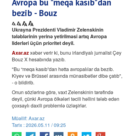
Avropa bu "meqa kasıb"dan
bezib - Bouz
Ukrayna Prezidenti Vladimir Zelenskinin
tələblərinin yerinə yetirilməsi artıq Avropa
liderləri üçün prioritet deyil.
Axar.az
xəbər verir ki, bunu irlandiyalı jurnalist Çey
Bouz X hesabında yazıb.
"Bu “meqa kasıb”dan hətta avropalılar da bezib.
Kiyev və Brüssel arasında münasibətlər dibə çatıb",
- o bildirib.
Onun sözlərinə görə, vaxt Zelenskinin tərəfində
deyil, çünki Avropa ölkələri təcili həllini tələb edən
çoxsaylı daxili problemlə üzləşirlər.
Müəllif: Axar.az
Tarix : 2026.05.11 / 09:25