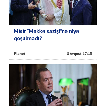
Misir “Məkkə sazişi”nə niyə
qoşulmadı?
Planet
8 Avqust 17:15