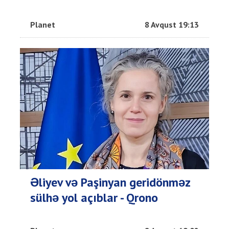
Planet
8 Avqust 19:13
Əliyev və Paşinyan geridönməz
sülhə yol açıblar - Qrono