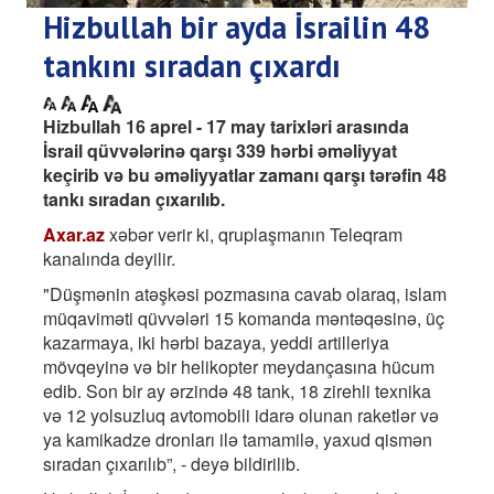
Hizbullah bir ayda İsrailin 48
tankını sıradan çıxardı
Hizbullah 16 aprel - 17 may tarixləri arasında
İsrail qüvvələrinə qarşı 339 hərbi əməliyyat
keçirib və bu əməliyyatlar zamanı qarşı tərəfin 48
tankı sıradan çıxarılıb.
Axar.az
xəbər verir ki, qruplaşmanın Teleqram
kanalında deyilir.
"Düşmənin atəşkəsi pozmasına cavab olaraq, islam
müqaviməti qüvvələri 15 komanda məntəqəsinə, üç
kazarmaya, iki hərbi bazaya, yeddi artilleriya
mövqeyinə və bir helikopter meydançasına hücum
edib. Son bir ay ərzində 48 tank, 18 zirehli texnika
və 12 yolsuzluq avtomobili idarə olunan raketlər və
ya kamikadze dronları ilə tamamilə, yaxud qismən
sıradan çıxarılıb”, - deyə bildirilib.