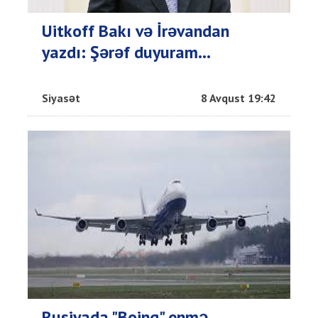
Uitkoff Bakı və İrəvandan
yazdı: Şərəf duyuram...
Siyasət
8 Avqust 19:42
Rusiyada "Boinq" enmə