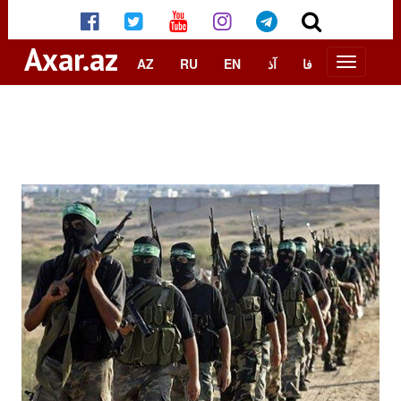
Axar.az
AZ
RU
EN
آذ
فا