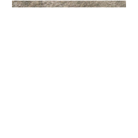
Ukraynada hərbi helikopter
qəzaya uğradı
Planet
8 Avqust 15:09