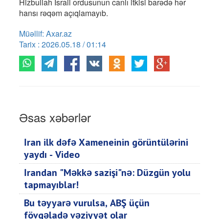
Hizbullah İsrail ordusunun canlı itkisi barədə hər
hansı rəqəm açıqlamayıb.
Müəllif: Axar.az
Tarix : 2026.05.18 / 01:14
Əsas xəbərlər
İran ilk dəfə Xameneinin görüntülərini
yaydı - Video
İrandan "Məkkə sazişi"nə: Düzgün yolu
tapmayıblar!
Bu təyyarə vurulsa, ABŞ üçün
fövqəladə vəziyyət olar