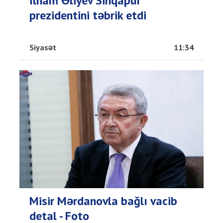
İlham Əliyev Sinqapur
prezidentini təbrik etdi
Siyasət
11:34
Misir Mərdanovla bağlı vacib
detal - Foto