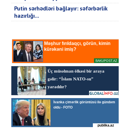
Putin sərhədləri bağlayır: səfərbərlik
hazırlığı...