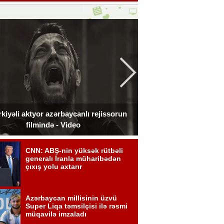
kiyəli aktyor azərbaycanlı rejissorun
Ceki Çan Bakıda çə
filmində - Video
zədələdi 