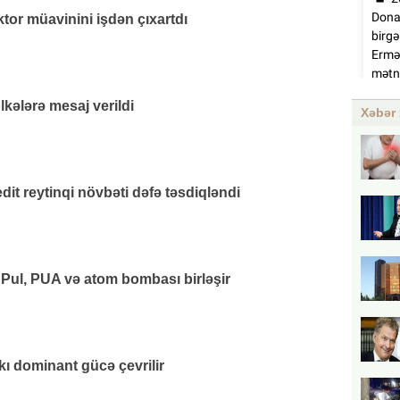
or müavinini işdən çıxartdı
lkələrə mesaj verildi
Xəbər 
it reytinqi növbəti dəfə təsdiqləndi
 Pul, PUA və atom bombası birləşir
kı dominant gücə çevrilir