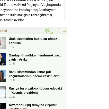
xətti
Ürək xəstələrinə buzlu su olmaz –
Təhlükə
01:55
Qardaşlığı möhkəmləndirmək vaxtı
çatıb - Arakçı
01:43
Bank sistemindən kənar pul
köçürmələrinin həcmi kəskin artdı
01:31
Rusiya bu ərazilərə hücum edəcək?
– Keçmiş prezident
01:20
Avtomobil işıq dirəyinə çırpıldı: