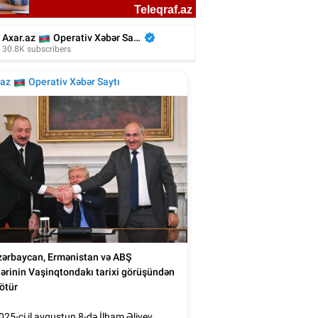
kiyəli aktyor azərbaycanlı rejissorun
filmində - Video