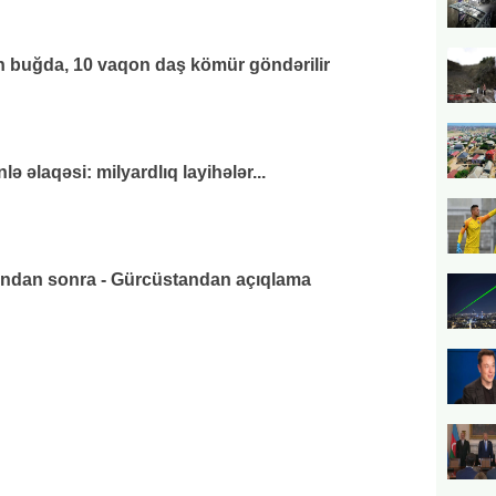
 buğda, 10 vaqon daş kömür göndərilir
 əlaqəsi: milyardlıq layihələr...
ından sonra - Gürcüstandan açıqlama