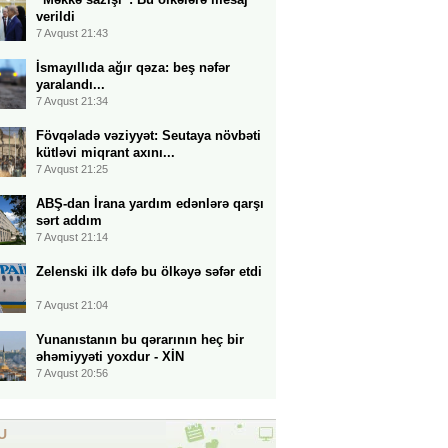
verildi
7 Avqust 21:43
İsmayıllıda ağır qəza: beş nəfər
yaralandı...
7 Avqust 21:34
Fövqəladə vəziyyət: Seutaya növbəti
kütləvi miqrant axını...
7 Avqust 21:25
ABŞ-dan İrana yardım edənlərə qarşı
sərt addım
7 Avqust 21:14
Zelenski ilk dəfə bu ölkəyə səfər etdi
7 Avqust 21:04
Yunanıstanın bu qərarının heç bir
əhəmiyyəti yoxdur - XİN
7 Avqust 20:56
U