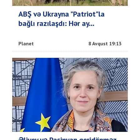
ABŞ və Ukrayna "Patriot"la
bağlı razılaşdı: Hər ay...
Planet
8 Avqust 19:13
Əliyev və Paşinyan geridönməz