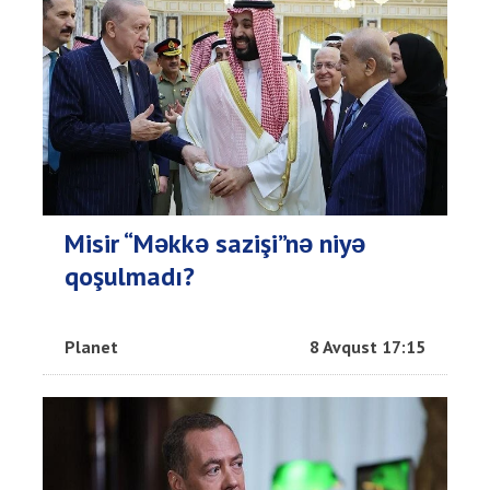
Misir “Məkkə sazişi”nə niyə
qoşulmadı?
Planet
8 Avqust 17:15