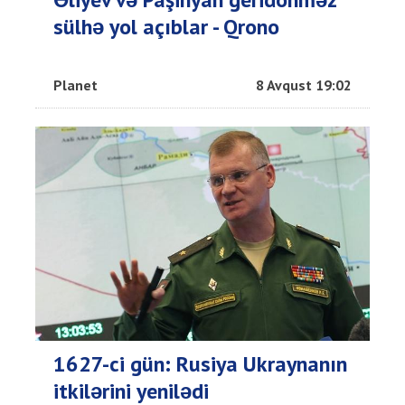
sülhə yol açıblar - Qrono
Planet
8 Avqust 19:02
1627-ci gün: Rusiya Ukraynanın
itkilərini yenilədi