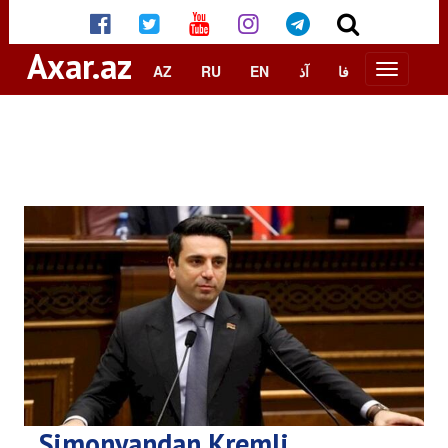
Axar.az
AZ
RU
EN
آذ
فا
Simonyandan Kremli