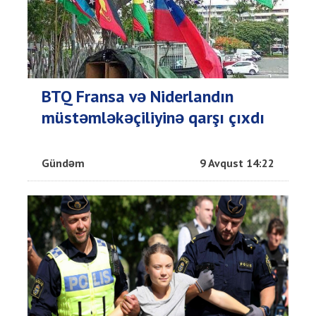
BTQ Fransa və Niderlandın
müstəmləkəçiliyinə qarşı çıxdı
Gündəm
9 Avqust 14:22