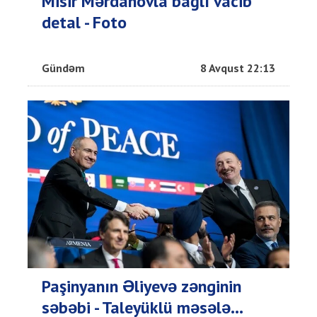
Misir Mərdanovla bağlı vacib
detal - Foto
Gündəm
8 Avqust 22:13
Paşinyanın Əliyevə zənginin
səbəbi - Taleyüklü məsələ...