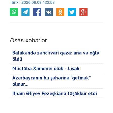
Tarix : 2026.06.03 / 22:53
Əsas xəbərlər
Balakəndə zəncirvari qəza: ana və oğlu
öldü
Müctəba Xamenei ölüb - Lisak
Azərbaycanın bu şəhərinə “getmək”
olmur...
İlham Əliyev Pezeşkiana təşəkkür etdi