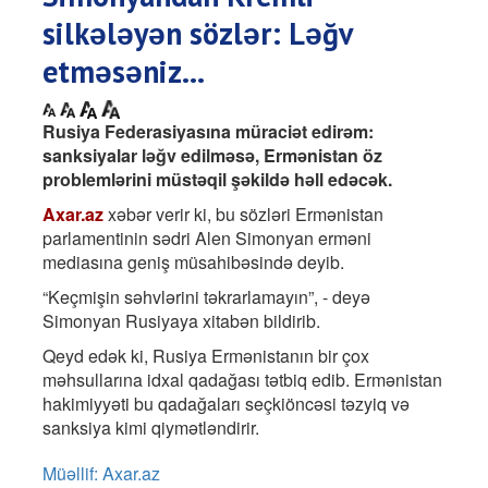
silkələyən sözlər: Ləğv
etməsəniz...
Rusiya Federasiyasına müraciət edirəm:
sanksiyalar ləğv edilməsə, Ermənistan öz
problemlərini müstəqil şəkildə həll edəcək.
Axar.az
xəbər verir ki, bu sözləri Ermənistan
parlamentinin sədri Alen Simonyan erməni
mediasına geniş müsahibəsində deyib.
“Keçmişin səhvlərini təkrarlamayın”, - deyə
Simonyan Rusiyaya xitabən bildirib.
Qeyd edək ki, Rusiya Ermənistanın bir çox
məhsullarına idxal qadağası tətbiq edib. Ermənistan
hakimiyyəti bu qadağaları seçkiöncəsi təzyiq və
sanksiya kimi qiymətləndirir.
Müəllif: Axar.az