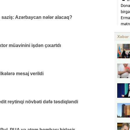
q saziş: Azərbaycan nələr alacaq?
Xəbər 
or müavinini işdən çıxartdı
lkələrə mesaj verildi
it reytinqi növbəti dəfə təsdiqləndi
 Pul, PUA və atom bombası birləşir