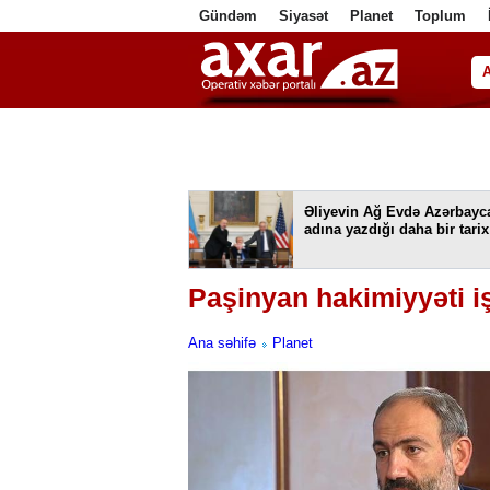
Gündəm
Siyasət
Planet
Toplum
ا
Əliyevin Ağ Evdə Azərbayc
adına yazdığı daha bir tarix
Paşinyan hakimiyyəti i
Ana səhifə
Planet