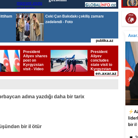
Tür
Tanınmış aşığın nəvəsi faciəvi şəkildə öldü
rbaycan adına yazdığı daha bir tarix
üşündən bir il ötür