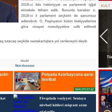
2018-ci ildə hakimiyyət və parlamenti işğal
KULT
etməkdə ittiham edib. Bununla bərabər o,
2018-ci il parlament seçksini də qanunsuz
adlandırıb. O, Paşinyanın bütün fəaliyyətlərinə
görə cinayət məsuliyyətinə cəlb edilməli
tutacaq seçkidə saxtakarlıqlara yol veriləcəyini deyib.
Tür
Tanınmış aşığın nəvəsi faciəvi şəkildə öldü
Müəllif
İlkin Həsənov