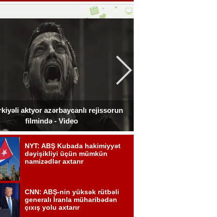
kiyəli aktyor azərbaycanlı rejissorun
Ceki Çan Bakıda çə
filmində - Video
zədələdi 