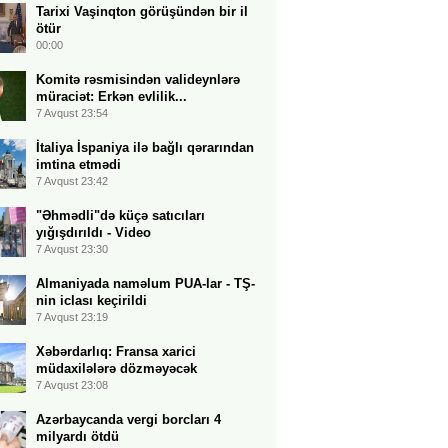
Tarixi Vaşinqton görüşündən bir il
ötür
00:00
Komitə rəsmisindən valideynlərə
müraciət: Erkən evlilik...
7 Avqust 23:54
İtaliya İspaniya ilə bağlı qərarından
imtina etmədi
7 Avqust 23:42
"Əhmədli"də küçə satıcıları
yığışdırıldı - Video
7 Avqust 23:30
Almaniyada naməlum PUA-lar - TŞ-
nin iclası keçirildi
7 Avqust 23:19
Xəbərdarlıq: Fransa xarici
müdaxilələrə dözməyəcək
7 Avqust 23:08
Azərbaycanda vergi borcları 4
milyardı ötdü