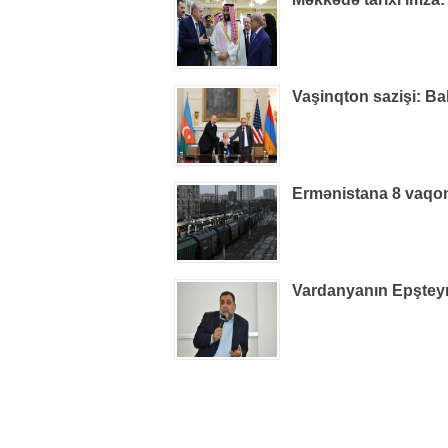
Vaşinqton sazişi: Ba
Ermənistana 8 vaqon
Vardanyanın Epşteynlə