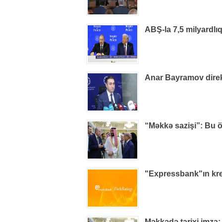
ABŞ-la 7,5 milyardlı
Anar Bayramov direkt
“Məkkə sazişi”: Bu ö
"Expressbank"ın kred
Məkkədə tarixi imza: