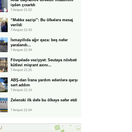
işdən çıxartdı
7 Avqust 21:52
“Məkkə sazişi”: Bu ölkələrə mesaj
verildi
7 Avqust 21:43
İsmayıllıda ağır qəza: beş nəfər
yaralandı...
7 Avqust 21:34
Fövqəladə vəziyyət: Seutaya növbəti
kütləvi miqrant axını...
7 Avqust 21:25
ABŞ-dan İrana yardım edənlərə qarşı
sərt addım
7 Avqust 21:14
Zelenski ilk dəfə bu ölkəyə səfər etdi
7 Avqust 21:04
U