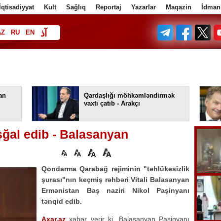
İqtisadiyyat
Kult
Sağlıq
Reportaj
Yazarlar
Maqazin
İdman
آذ
AZ
RU
EN
ف
an
Qardaşlığı möhkəmləndirmək
vaxtı çatıb - Arakçı
şğal edib - Balasanyan
Qondarma Qarabağ rejiminin "təhlükəsizlik
şurası"nın keçmiş rəhbəri Vitali Balasanyan
Ermənistan Baş naziri Nikol Paşinyanı
tənqid edib.
Axar.az
xəbər verir ki, Balasanyan Paşinyanı