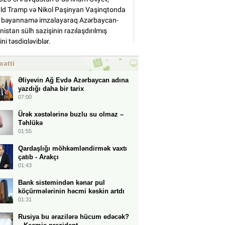
xətti
Əliyevin Ağ Evdə Azərbaycan adına
yazdığı daha bir tarix
07:00
Ürək xəstələrinə buzlu su olmaz –
Təhlükə
01:55
Qardaşlığı möhkəmləndirmək vaxtı
çatıb - Arakçı
01:43
Bank sistemindən kənar pul
köçürmələrinin həcmi kəskin artdı
01:31
Rusiya bu ərazilərə hücum edəcək?