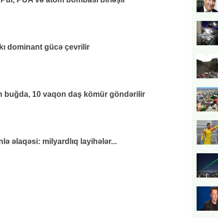
kı dominant gücə çevrilir
 buğda, 10 vaqon daş kömür göndərilir
 əlaqəsi: milyardlıq layihələr...