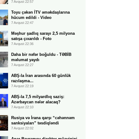
7 Avqust 22:57
Toyu çəkən İTV əməkdaşlarına
hücum edildi - Video
7 Avqust 22:47
Məşhur şadlıq sarayı 2,5 milyona
satışa çıxarıldı - Foto
7 Avqust 22:36
Daha bir nəfər boğuldu - TƏBİB
məlumat yaydı
7 Avqust 22:27
ABŞ-la İran arasında 60 günlük
razılaşma...
7 Avqust 22:19
ABŞ-la 7,5 milyardlıq saziş:
Azərbaycan nələr alacaq?
7 Avqust 22:10
Rusiya və İrana qarşı “cəhənnəm
sanksiyaları” təsdiqləndi
7 Avqust 22:02
Anar Bayramov direktor müavinini