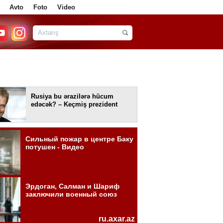
Avto
Foto
Video
Rusiya bu ərazilərə hücum
edəcək? – Keçmiş prezident