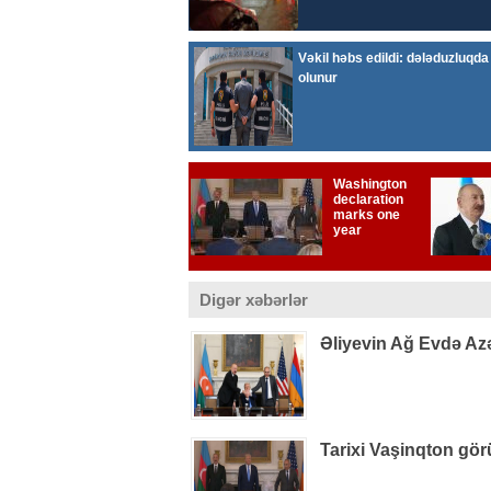
Digər xəbərlər
Əliyevin Ağ Evdə Azə
Tarixi Vaşinqton gör