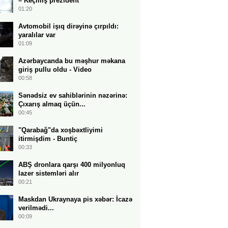
– Keçmiş prezident
01:20
Avtomobil işıq dirəyinə çırpıldı:
yaralılar var
01:09
Azərbaycanda bu məşhur məkana
giriş pullu oldu - Video
00:58
Sənədsiz ev sahiblərinin nəzərinə:
Çıxarış almaq üçün...
00:45
"Qarabağ"da xoşbəxtliyimi
itirmişdim - Buntiç
00:33
ABŞ dronlara qarşı 400 milyonluq
lazer sistemləri alır
00:21
Maskdan Ukraynaya pis xəbər: İcazə
verilmədi...
00:09