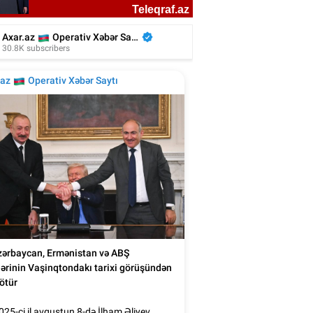
kiyəli aktyor azərbaycanlı rejissorun
filmində - Video