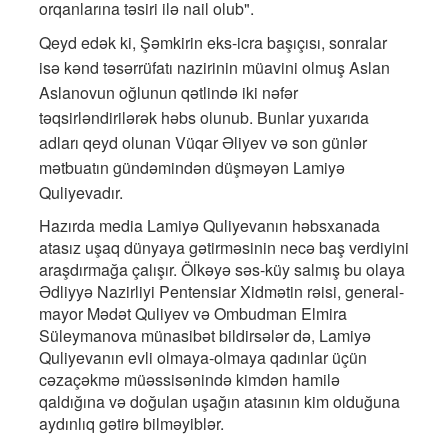
orqanlarına təsiri ilə nail olub".
Qeyd edək ki, Şəmkirin eks-icra başıçısı, sonralar
isə kənd təsərrüfatı nazirinin müavini olmuş Aslan
Aslanovun oğlunun qətlində iki nəfər
təqsirləndirilərək həbs olunub. Bunlar yuxarıda
adları qeyd olunan Vüqar Əliyev və son günlər
mətbuatın gündəmindən düşməyən Lamiyə
Quliyevadır.
Hazırda media Lamiyə Quliyevanın həbsxanada
atasız uşaq dünyaya gətirməsinin necə baş verdiyini
araşdırmağa çalışır. Ölkəyə səs-küy salmış bu olaya
Ədliyyə Nazirliyi Pentensiar Xidmətin rəisi, general-
mayor Mədət Quliyev və Ombudman Elmira
Süleymanova münasibət bildirsələr də, Lamiyə
Quliyevanın evli olmaya-olmaya qadınlar üçün
cəzaçəkmə müəssisənində kimdən hamilə
qaldığına və doğulan uşağın atasının kim olduğuna
aydınlıq gətirə bilməyiblər.