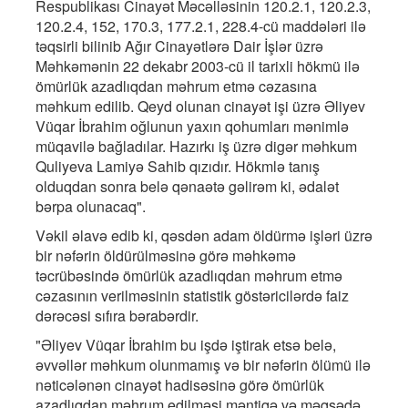
Respublikası Cinayət Məcəlləsinin 120.2.1, 120.2.3,
120.2.4, 152, 170.3, 177.2.1, 228.4-cü maddələri ilə
təqsirli bilinib Ağır Cinayətlərə Dair İşlər üzrə
Məhkəmənin 22 dekabr 2003-cü il tarixli hökmü ilə
ömürlük azadlıqdan məhrum etmə cəzasına
məhkum edilib. Qeyd olunan cinayət işi üzrə Əliyev
Vüqar İbrahim oğlunun yaxın qohumları mənimlə
müqavilə bağladılar. Hazırkı iş üzrə digər məhkum
Quliyeva Lamiyə Sahib qızıdır. Hökmlə tanış
olduqdan sonra belə qənaətə gəlirəm ki, ədalət
bərpa olunacaq".
Vəkil əlavə edib ki, qəsdən adam öldürmə işləri üzrə
bir nəfərin öldürülməsinə görə məhkəmə
təcrübəsində ömürlük azadlıqdan məhrum etmə
cəzasının verilməsinin statistik göstəricilərdə faiz
dərəcəsi sıfıra bərabərdir.
"Əliyev Vüqar İbrahim bu işdə iştirak etsə belə,
əvvəllər məhkum olunmamış və bir nəfərin ölümü ilə
nəticələnən cinayət hadisəsinə görə ömürlük
azadlıqdan məhrum edilməsi məntiqə və məqsədə