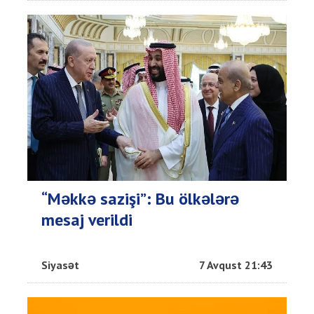
“Məkkə sazişi”: Bu ölkələrə
mesaj verildi
Siyasət
7 Avqust 21:43