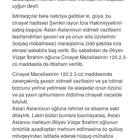
uyğun deyil.
İstintaqçılar belə nəticiyə gəliblər ki, güya, bu
cinayət hadisəsi Şəmkir rayon İcra Hakimiyyətinin
sabiq başıçısı Aslan Aslanovun xidməti vəzifəsini
təsirləndirilən şəxsin və ya onun ailə üzvlərinin
(torpaq mübahisəsi) maraqlarına zidd şəkildə icra
etməsi səbəbilə baş verib. Bu səbəbdən də Əliyev
Vüqar İbrahim oğluna Cinayət Məcəlləsinin 120.2.3-
cü maddəsilə də ittiaham verilib.
Cinayət Məcəlləsinin 120.2.3-cü maddəsində
zərərçəkmiş şəxsin xidməti vəzifəsini və ya ictimai
borcunu yerinə yetirməsi ilə əlaqədar onun özünü
və ya yaxın qohumlarını öldürmə cinayəti nəzərdə
tutulub.
Aslan Aslanovun oğluna rəhmət və ailəsinə səbr
diləyirik. Lakin bütün bunlara baxmayaraq, Aslan
Aslanov məhkum Əliyev Vüqar İbrahim oğlunun
ömürlük azadlıqdan məhrum edilməsinə öz qulluq
mövqeyindən istifadə edərək hüquq-mühafizə