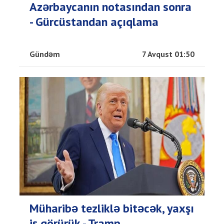
Azərbaycanın notasından sonra
- Gürcüstandan açıqlama
Gündəm
7 Avqust 01:50
Müharibə tezliklə bitəcək, yaxşı
iş görürük - Tramp