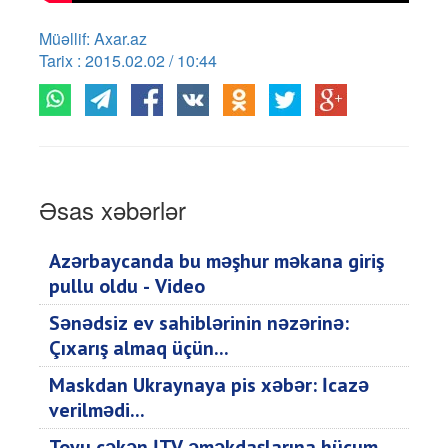
Müəllif: Axar.az
Tarix : 2015.02.02 / 10:44
Əsas xəbərlər
Azərbaycanda bu məşhur məkana giriş
pullu oldu - Video
Sənədsiz ev sahiblərinin nəzərinə:
Çıxarış almaq üçün...
Maskdan Ukraynaya pis xəbər: İcazə
verilmədi...
Toyu çəkən İTV əməkdaşlarına hücum