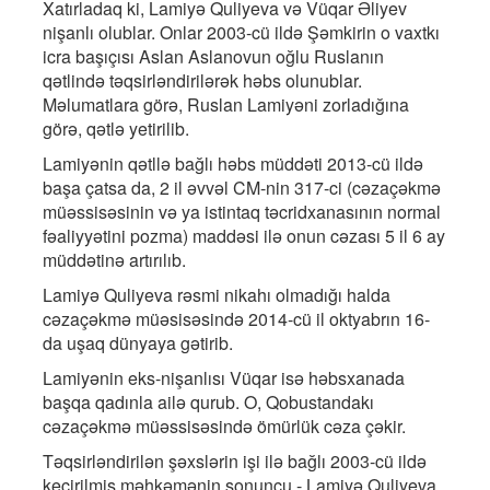
Xatırladaq ki, Lamiyə Quliyeva və Vüqar Əliyev
nişanlı olublar. Onlar 2003-cü ildə Şəmkirin o vaxtkı
icra başıçısı Aslan Aslanovun oğlu Ruslanın
qətlində təqsirləndirilərək həbs olunublar.
Məlumatlara görə, Ruslan Lamiyəni zorladığına
görə, qətlə yetirilib.
Lamiyənin qətllə bağlı həbs müddəti 2013-cü ildə
başa çatsa da, 2 il əvvəl CM-nin 317-ci (cəzaçəkmə
müəssisəsinin və ya istintaq təcridxanasının normal
fəaliyyətini pozma) maddəsi ilə onun cəzası 5 il 6 ay
müddətinə artırılıb.
Lamiyə Quliyeva rəsmi nikahı olmadığı halda
cəzaçəkmə müəsisəsində 2014-cü il oktyabrın 16-
da uşaq dünyaya gətirib.
Lamiyənin eks-nişanlısı Vüqar isə həbsxanada
başqa qadınla ailə qurub. O, Qobustandakı
cəzaçəkmə müəssisəsində ömürlük cəza çəkir.
Təqsirləndirilən şəxslərin işi ilə bağlı 2003-cü ildə
keçirilmiş məhkəmənin sonuncu - Lamiyə Quliyeva