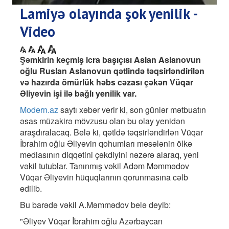
Lamiyə olayında şok yenilik -
Video
Şəmkirin keçmiş icra başıçısı Aslan Aslanovun
oğlu Ruslan Aslanovun qətlində təqsirləndirilən
və hazırda ömürlük həbs cəzası çəkən Vüqar
Əliyevin işi ilə bağlı yenilik var.
Modern.az
saytı xəbər verir ki, son günlər mətbuatın
əsas müzakirə mövzusu olan bu olay yenidən
araşdıralacaq. Belə ki, qətldə təqsirləndirlən Vüqar
İbrahim oğlu Əliyevin qohumları məsələnin ölkə
mediasının diqqətini çəkdiyini nəzərə alaraq, yeni
vəkil tutublar. Tanınmış vəkil Adəm Məmmədov
Vüqar Əliyevin hüquqlarının qorunmasına cəlb
edilib.
Bu barədə vəkil A.Məmmədov belə deyib:
"Əliyev Vüqar İbrahim oğlu Azərbaycan