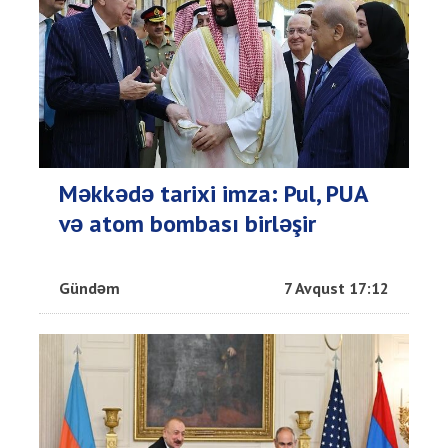
Məkkədə tarixi imza: Pul, PUA
və atom bombası birləşir
Gündəm
7 Avqust 17:12