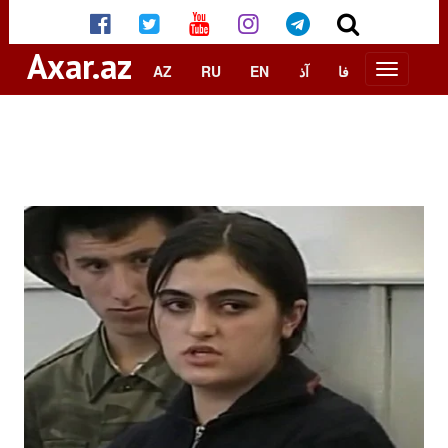
Axar.az
AZ
RU
EN
آذ
فا