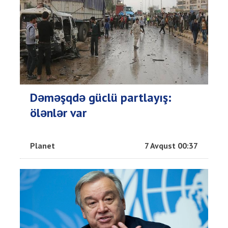
Dəməşqdə güclü partlayış:
ölənlər var
Planet
7 Avqust 00:37