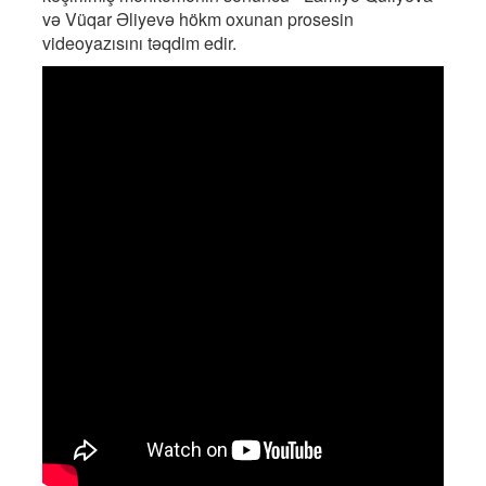
və Vüqar Əliyevə hökm oxunan prosesin
videoyazısını təqdim edir.