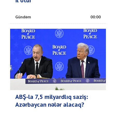
il ötür
Gündəm
00:00
ABŞ-la 7,5 milyardlıq saziş:
Azərbaycan nələr alacaq?