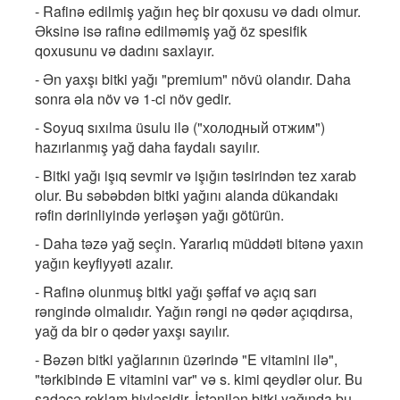
- Rafinə edilmiş yağın heç bir qoxusu və dadı olmur.
Əksinə isə rafinə edilməmiş yağ öz spesifik
qoxusunu və dadını saxlayır.
- Ən yaxşı bitki yağı "premium" növü olandır. Daha
sonra əla növ və 1-ci növ gedir.
- Soyuq sıxılma üsulu ilə ("холодный отжим")
hazırlanmış yağ daha faydalı sayılır.
- Bitki yağı işıq sevmir və işığın təsirindən tez xarab
olur. Bu səbəbdən bitki yağını alanda dükandakı
rəfin dərinliyində yerləşən yağı götürün.
- Daha təzə yağ seçin. Yararlıq müddəti bitənə yaxın
yağın keyfiyyəti azalır.
- Rafinə olunmuş bitki yağı şəffaf və açıq sarı
rəngində olmalıdır. Yağın rəngi nə qədər açıqdırsa,
yağ da bir o qədər yaxşı sayılır.
- Bəzən bitki yağlarının üzərində "E vitamini ilə",
"tərkibində E vitamini var" və s. kimi qeydlər olur. Bu
sadəcə reklam hiyləsidir. İstənilən bitki yağında bu