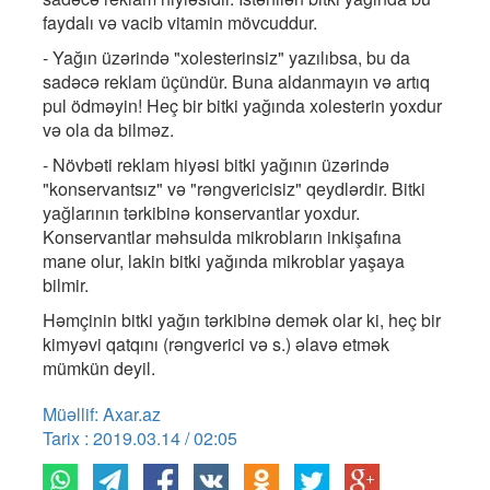
faydalı və vacib vitamin mövcuddur.
- Yağın üzərində "xolesterinsiz" yazılıbsa, bu da
sadəcə reklam üçündür. Buna aldanmayın və artıq
pul ödməyin! Heç bir bitki yağında xolesterin yoxdur
və ola da bilməz.
- Növbəti reklam hiyəsi bitki yağının üzərində
"konservantsız" və "rəngvericisiz" qeydlərdir. Bitki
yağlarının tərkibinə konservantlar yoxdur.
Konservantlar məhsulda mikrobların inkişafına
mane olur, lakin bitki yağında mikroblar yaşaya
bilmir.
Həmçinin bitki yağın tərkibinə demək olar ki, heç bir
kimyəvi qatqını (rəngverici və s.) əlavə etmək
mümkün deyil.
Müəllif: Axar.az
Tarix : 2019.03.14 / 02:05