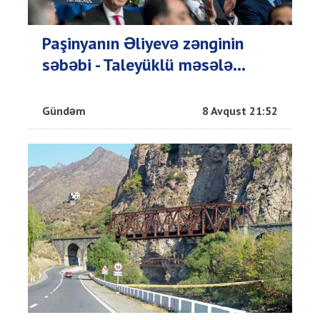
Paşinyanın Əliyevə zənginin
səbəbi - Taleyüklü məsələ...
Gündəm
8 Avqust 21:52