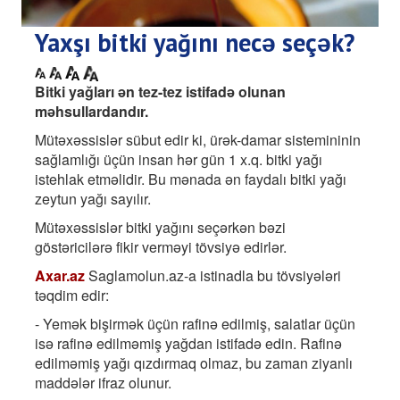
Yaxşı bitki yağını necə seçək?
Bitki yağları ən tez-tez istifadə olunan
məhsullardandır.
Mütəxəssislər sübut edir ki, ürək-damar sistemininin
sağlamlığı üçün insan hər gün 1 x.q. bitki yağı
istehlak etməlidir. Bu mənada ən faydalı bitki yağı
zeytun yağı sayılır.
Mütəxəssislər bitki yağını seçərkən bəzi
göstəricilərə fikir verməyi tövsiyə edirlər.
Axar.az
Saglamolun.az-a istinadla bu tövsiyələri
təqdim edir:
- Yemək bişirmək üçün rafinə edilmiş, salatlar üçün
isə rafinə edilməmiş yağdan istifadə edin. Rafinə
edilməmiş yağı qızdırmaq olmaz, bu zaman ziyanlı
maddələr ifraz olunur.