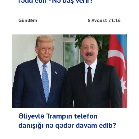
rədd edir - Nə baş verir?
Gündəm
8 Avqust 21:16
Əliyevlə Trampın telefon
danışığı nə qədər davam edib?