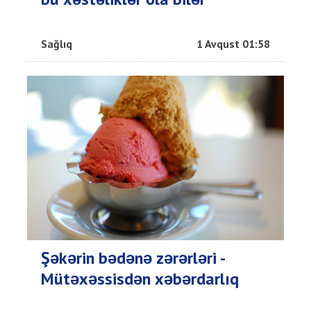
Sağlıq
1 Avqust 01:58
Şəkərin bədənə zərərləri -
Mütəxəssisdən xəbərdarlıq