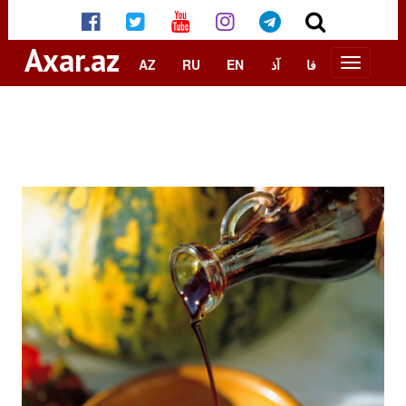
Axar.az
AZ
RU
EN
آذ
فا