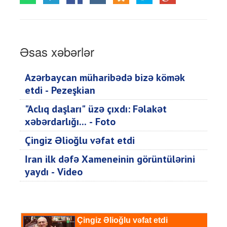
Əsas xəbərlər
Azərbaycan müharibədə bizə kömək
etdi - Pezeşkian
"Aclıq daşları" üzə çıxdı: Fəlakət
xəbərdarlığı... - Foto
Çingiz Əlioğlu vəfat etdi
İran ilk dəfə Xameneinin görüntülərini
yaydı - Video