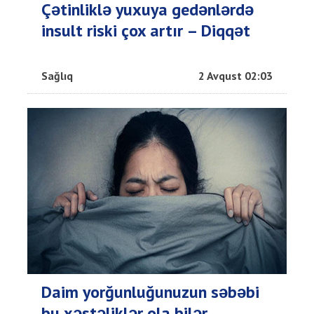
Çətinliklə yuxuya gedənlərdə
insult riski çox artır – Diqqət
Sağlıq
2 Avqust 02:03
Daim yorğunluğunuzun səbəbi
bu xəstəliklər ola bilər