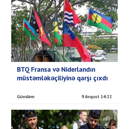
BTQ Fransa və Niderlandın
müstəmləkəçiliyinə qarşı çıxdı
Gündəm
9 Avqust 14:22