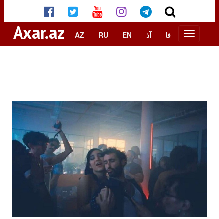
Axar.az
AZ
RU
EN
آذ
فا