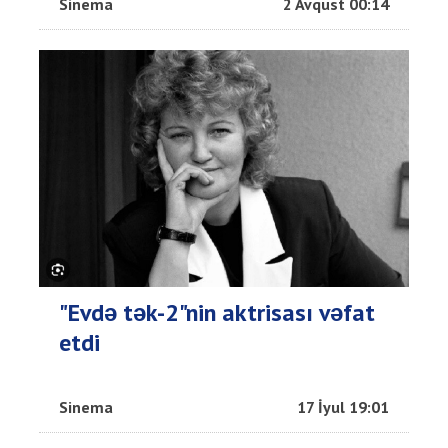
Sinema
2 Avqust 00:14
"Evdə tək-2"nin aktrisası vəfat
etdi
Sinema
17 İyul 19:01