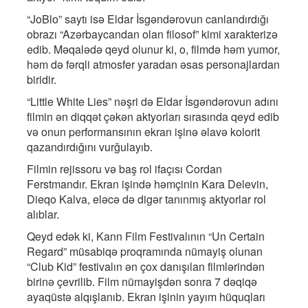
“JoBlo” saytı isə Eldar İsgəndərovun canlandırdığı
obrazı “Azərbaycandan olan filosof” kimi xarakterizə
edib. Məqalədə qeyd olunur ki, o, filmdə həm yumor,
həm də fərqli atmosfer yaradan əsas personajlardan
biridir.
“Little White Lies” nəşri də Eldar İsgəndərovun adını
filmin ən diqqət çəkən aktyorları sırasında qeyd edib
və onun performansının ekran işinə əlavə kolorit
qazandırdığını vurğulayıb.
Filmin rejissoru və baş rol ifaçısı Cordan
Ferstmandır. Ekran işində həmçinin Kara Delevin,
Dieqo Kalva, eləcə də digər tanınmış aktyorlar rol
alıblar.
Qeyd edək ki, Kann Film Festivalının “Un Certain
Regard” müsabiqə proqramında nümayiş olunan
“Club Kid” festivalın ən çox danışılan filmlərindən
birinə çevrilib. Film nümayişdən sonra 7 dəqiqə
ayaqüstə alqışlanıb. Ekran işinin yayım hüquqları