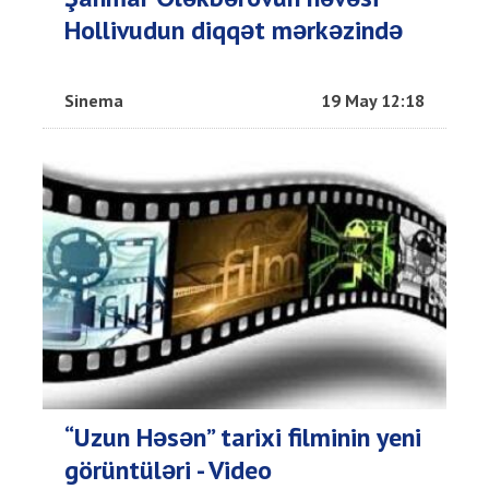
Hollivudun diqqət mərkəzində
Sinema
19 May 12:18
“Uzun Həsən” tarixi filminin yeni
görüntüləri - Video