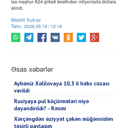
isə məşhur A24 şirkəti tərəfindən milyonlarla dollara
alınıb.
Müəllif: Kult.az
Tarix : 2026.05.19 / 12:18
Əsas xəbərlər
Aybəniz Xəlilovaya 10,3 il həbs cəzası
verildi
Rusiyaya pul köçürmələri niyə
dayandırıldı? - Rəsmi
Xərçəngdən əziyyət çəkən müğənnidən
təsirli paylaşım