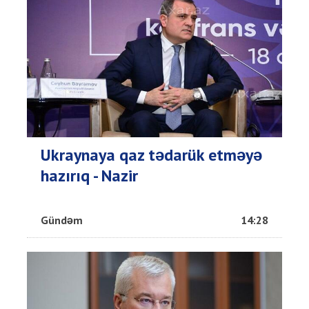
Ukraynaya qaz tədarük etməyə
hazırıq - Nazir
Gündəm
14:28