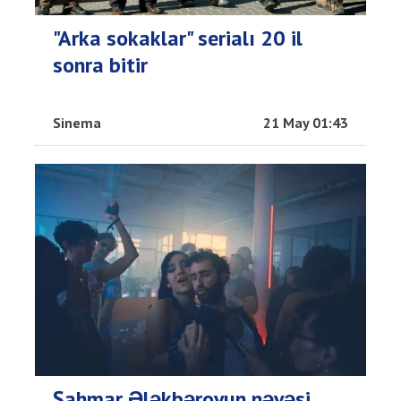
"Arka sokaklar" serialı 20 il
sonra bitir
Sinema
21 May 01:43
Şahmar Ələkbərovun nəvəsi