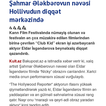
Şahmar Ələkbərovun nəvəsi
Hollivudun diqqət
mərkəzində
Kann Film Festivalında nümayiş olunan və
festivalın ən çox müzakirə edilən filmlərindən
birinə çevrilən “Club Kid” ekran işi azərbaycanlı
aktyor Eldar İsgəndərova beynəlxalq diqqət
qazandırıb.
Kult.az
Bakupost.az-a istinadla xəbər verir ki, xalq
artisti Şahmar Ələkbərovun nəvəsi olan Eldar
İsgəndərov filmdə “Nicky” obrazını canlandırır. Xarici
media onun performansını xüsusi vurğulayıb.
“The Hollywood Repоrter” aktyorun ifasını yüksək
qiymətləndirərək yazıb ki, Eldar İsgəndərov filmin ən
yaddaqalan və ən gülməli səhnələrinə xüsusi rəng
qatır. Nəşr onu “maraqlı və qeyri-adi obraz yaradan
aktyor” kimi təqdim edib.