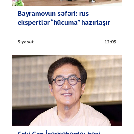
Bayramovun səfəri: rus
ekspertlər “hücuma” hazırlaşır
Siyasət
12:09
Ceki Çan İçərişəhərdə: bəzi