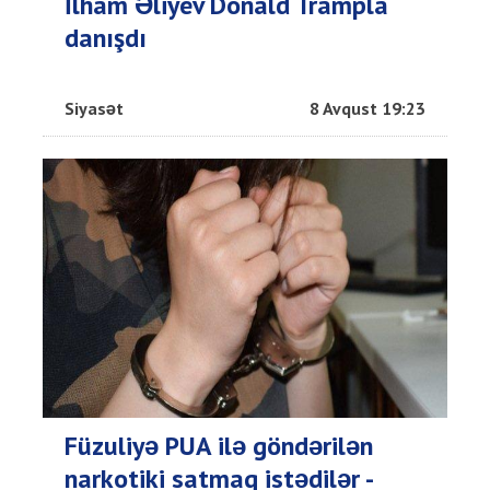
İlham Əliyev Donald Trampla
danışdı
Siyasət
8 Avqust 19:23
Füzuliyə PUA ilə göndərilən
narkotiki satmaq istədilər -