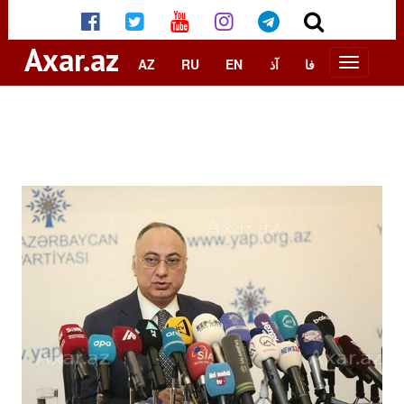
Axar.az
AZ
RU
EN
آذ
فا