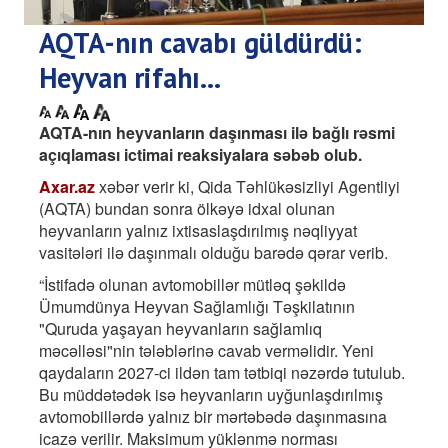
AQTA-nın cavabı güldürdü:
Heyvan rifahı...
AQTA-nın heyvanların daşınması ilə bağlı rəsmi
açıqlaması ictimai reaksiyalara səbəb olub.
Axar.az
xəbər verir ki, Qida Təhlükəsizliyi Agentliyi
(AQTA) bundan sonra ölkəyə idxal olunan
heyvanların yalnız ixtisaslaşdırılmış nəqliyyat
vasitələri ilə daşınmalı olduğu barədə qərar verib.
“İstifadə olunan avtomobillər mütləq şəkildə
Ümumdünya Heyvan Sağlamlığı Təşkilatının
"Quruda yaşayan heyvanların sağlamlıq
məcəlləsi"nin tələblərinə cavab verməlidir. Yeni
qaydaların 2027-ci ildən tam tətbiqi nəzərdə tutulub.
Bu müddətədək isə heyvanların uyğunlaşdırılmış
avtomobillərdə yalnız bir mərtəbədə daşınmasına
icazə verilir. Maksimum yüklənmə norması