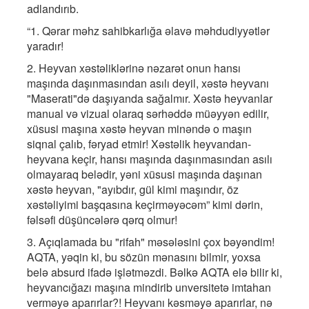
adlandırıb.
“1. Qərar məhz sahibkarlığa əlavə məhdudiyyətlər
yaradır!
2. Heyvan xəstəliklərinə nəzarət onun hansı
maşında daşınmasından asılı deyil, xəstə heyvanı
"Maserati"də daşıyanda sağalmır. Xəstə heyvanlar
manual və vizual olaraq sərhəddə müəyyən edilir,
xüsusi maşına xəstə heyvan minəndə o maşın
siqnal çalıb, fəryad etmir! Xəstəlik heyvandan-
heyvana keçir, hansı maşında daşınmasından asılı
olmayaraq belədir, yəni xüsusi maşında daşınan
xəstə heyvan, "ayıbdır, gül kimi maşındır, öz
xəstəliyimi başqasına keçirməyəcəm” kimi dərin,
fəlsəfi düşüncələrə qərq olmur!
3. Açıqlamada bu "rifah" məsələsini çox bəyəndim!
AQTA, yəqin ki, bu sözün mənasını bilmir, yoxsa
belə absurd ifadə işlətməzdi. Bəlkə AQTA elə bilir ki,
heyvancığazı maşına mindirib unversitetə imtahan
verməyə aparırlar?! Heyvanı kəsməyə aparırlar, nə