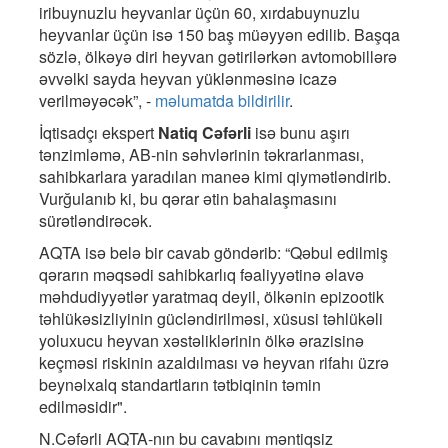
iribuynuzlu heyvanlar üçün 60, xırdabuynuzlu
heyvanlar üçün isə 150 baş müəyyən edilib. Başqa
sözlə, ölkəyə diri heyvan gətirilərkən avtomobillərə
əvvəlki sayda heyvan yüklənməsinə icazə
verilməyəcək”, -
məlumatda bildirilir
.
İqtisadçı ekspert
Natiq Cəfərli
isə bunu aşırı
tənzimləmə, AB-nin səhvlərinin təkrarlanması,
sahibkarlara yaradılan maneə kimi qiymətləndirib.
Vurğulanıb ki, bu qərar ətin bahalaşmasını
sürətləndirəcək.
AQTA isə belə bir cavab göndərib: “Qəbul edilmiş
qərarın məqsədi sahibkarlıq fəaliyyətinə əlavə
məhdudiyyətlər yaratmaq deyil, ölkənin epizootik
təhlükəsizliyinin gücləndirilməsi, xüsusi təhlükəli
yoluxucu heyvan xəstəliklərinin ölkə ərazisinə
keçməsi riskinin azaldılması və heyvan rifahı üzrə
beynəlxalq standartların tətbiqinin təmin
edilməsidir".
N.Cəfərli AQTA-nın bu cavabını məntiqsiz