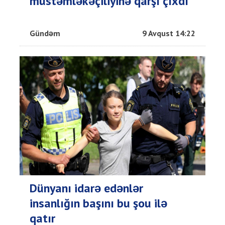
müstəmləkəçiliyinə qarşı çıxdı
Gündəm
9 Avqust 14:22
Dünyanı idarə edənlər
insanlığın başını bu şou ilə
qatır