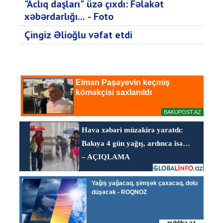
"Aclıq daşları" üzə çıxdı: Fəlakət
xəbərdarlığı... - Foto
Çingiz Əlioğlu vəfat etdi