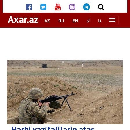
Axar.az
AZ
RU
EN
آذ
فا
Hərbi vəzifəlilərin atəş