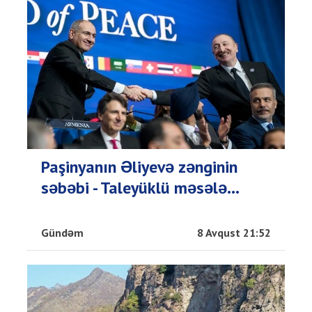
Paşinyanın Əliyevə zənginin
səbəbi - Taleyüklü məsələ...
Gündəm
8 Avqust 21:52