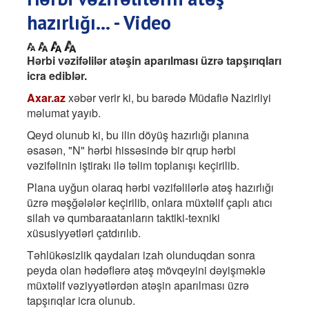
hazırlığı... - Video
Hərbi vəzifəlilər atəşin aparılması üzrə tapşırıqları
icra ediblər.
Axar.az
xəbər verir ki, bu barədə Müdafiə Nazirliyi
məlumat yayıb.
Qeyd olunub ki, bu ilin döyüş hazırlığı planına
əsasən, "N" hərbi hissəsində bir qrup hərbi
vəzifəlinin iştirakı ilə təlim toplanışı keçirilib.
Plana uyğun olaraq hərbi vəzifəlilərlə atəş hazırlığı
üzrə məşğələlər keçirilib, onlara müxtəlif çaplı atıcı
silah və qumbaraatanların taktiki-texniki
xüsusiyyətləri çatdırılıb.
Təhlükəsizlik qaydaları izah olunduqdan sonra
peyda olan hədəflərə atəş mövqeyini dəyişməklə
müxtəlif vəziyyətlərdən atəşin aparılması üzrə
tapşırıqlar icra olunub.