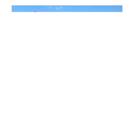
Pirşağıda batan 16 yaşlı
oğlanın meyiti tapıldı
Toplum
8 Avqust 11:53