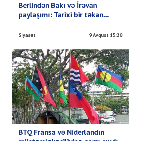
Berlindən Bakı və İrəvan
paylaşımı: Tarixi bir təkan...
Siyasət
9 Avqust 15:20
BTQ Fransa və Niderlandın