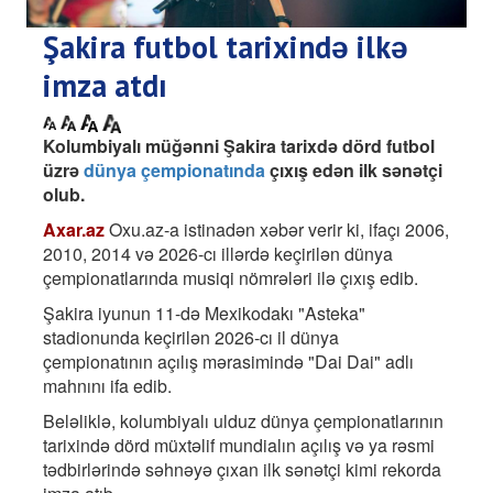
Şakira futbol tarixində ilkə
imza atdı
Kolumbiyalı müğənni Şakira tarixdə dörd futbol
üzrə
dünya çempionatında
çıxış edən ilk sənətçi
olub.
Axar.az
Oxu.az-a istinadən xəbər verir ki, ifaçı 2006,
2010, 2014 və 2026-cı illərdə keçirilən dünya
çempionatlarında musiqi nömrələri ilə çıxış edib.
Şakira iyunun 11-də Mexikodakı "Asteka"
stadionunda keçirilən 2026-cı il dünya
çempionatının açılış mərasimində "Dai Dai" adlı
mahnını ifa edib.
Beləliklə, kolumbiyalı ulduz dünya çempionatlarının
tarixində dörd müxtəlif mundialın açılış və ya rəsmi
tədbirlərində səhnəyə çıxan ilk sənətçi kimi rekorda