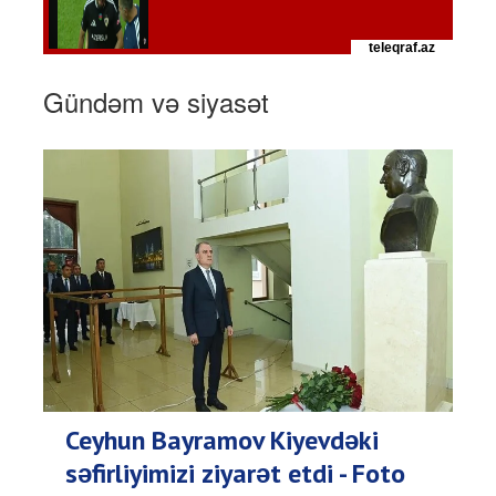
Gündəm və siyasət
Ceyhun Bayramov Kiyevdəki
səfirliyimizi ziyarət etdi - Foto