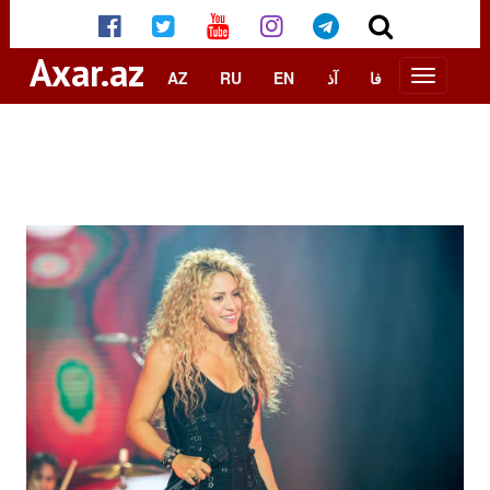
Axar.az
AZ
RU
EN
آذ
فا