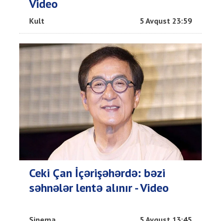
Video
Kult
5 Avqust 23:59
Ceki Çan İçərişəhərdə: bəzi
səhnələr lentə alınır - Video
Sinema
5 Avqust 13:45