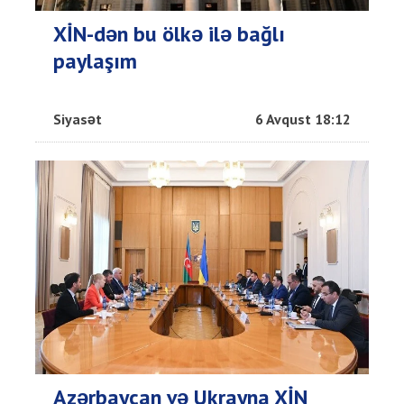
XİN-dən bu ölkə ilə bağlı
paylaşım
Siyasət
6 Avqust 18:12
Azərbaycan və Ukrayna XİN