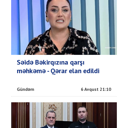
Səidə Bəkirqızına qarşı
məhkəmə - Qərar elan edildi
Gündəm
6 Avqust 21:10