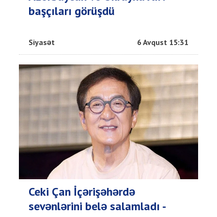
başçıları görüşdü
Siyasət
6 Avqust 15:31
Ceki Çan İçərişəhərdə
sevənlərini belə salamladı -