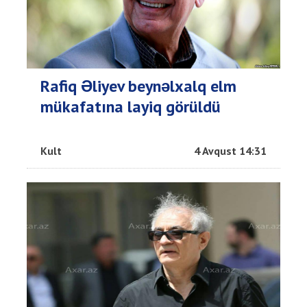
Rafiq Əliyev beynəlxalq elm
mükafatına layiq görüldü
Kult
4 Avqust 14:31