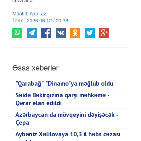
imza atıb.
Müəllif: Axar.az
Tarix : 2026.06.12 / 00:38
Əsas xəbərlər
"Qarabağ" "Dinamo"ya məğlub oldu
Səidə Bəkirqızına qarşı məhkəmə -
Qərar elan edildi
Azərbaycan da mövqeyini dəyişəcək -
Çepa
Aybəniz Xəlilovaya 10,3 il həbs cəzası