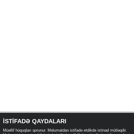
İSTIFADƏ QAYDALARI
Müəllif hüquqları qorunur. Məlumatdan istifadə etdikdə istinad mütləqdir.