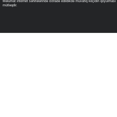
Məlumat internet səhifələrində istifadə edildikdə müvafiq keçidin qoyulması
mütləqdir.