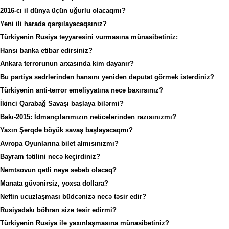
کولکلر، کولکلر، ای سرین
2016-cı il dünya üçün uğurlu olacaqmı?
کولکلر...شعیر
Yeni ili harada qarşılayacaqsınız?
Türkiyənin Rusiya təyyarəsini vurmasına münasibətiniz:
Nat
Hansı banka etibar edirsiniz?
Ankara terrorunun arxasında kim dayanır?
Bu partiya sədrlərindən hansını yenidən deputat görmək istərdiniz?
Türkiyənin anti-terror əməliyyatına necə baxırsınız?
İkinci Qarabağ Savaşı başlaya bilərmi?
Bakı-2015: İdmançılarımızın nəticələrindən razısınızmı?
Yaxın Şərqdə böyük savaş başlayacaqmı?
Avropa Oyunlarına bilet almısınızmı?
Bayram tətilini necə keçirdiniz?
Nemtsovun qətli nəyə səbəb olacaq?
Manata güvənirsiz, yoxsa dollara?
Neftin ucuzlaşması büdcənizə necə təsir edir?
Rusiyadakı böhran sizə təsir edirmi?
Türkiyənin Rusiya ilə yaxınlaşmasına münasibətiniz?