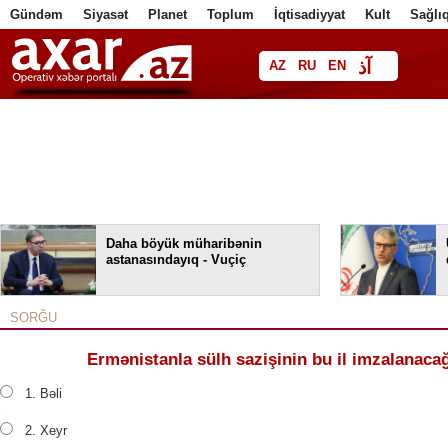
Gündəm
Siyasət
Planet
Toplum
İqtisadiyyat
Kult
Sağlı
آذ
AZ
RU
EN
فا
Daha böyük müharibənin
astanasındayıq - Vuçiç
SORĞU
Ermənistanla sülh sazişinin bu il imzalanacağ
1. Bəli
2. Xeyr