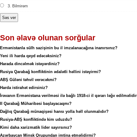
3. Bilmirəm
Son əlavə olunan sorğular
Ermənistanla sülh sazişinin bu il imzalanacağına inanırsınız?
Yeni ili harda qeyd edəcəksiniz?
Harada dincəlmək istəyərdiniz?
Rusiya Qarabağ konfliktinin ədalətli həllini istəyirmi?
ABŞ Güləni təhvil verəcəkmi?
Harda istirahət edirsiniz?
Nat
İrəvanın Ermənistana verilməsi ilə bağlı 1918-ci il qərarı ləğv edilməlidi
II Qarabağ Müharibəsi başlayacaqmı?
قادین گولرسه...
Dağlıq Qarabağ münaqişəsi hansı yolla həll olunmalıdır?
Rusiya-ABŞ konfliktində kim uduzdu?
Kimi daha xarizmatik lider sayırsınız?
Azərbaycan Minsk Qrupundan imtina etməlidirmi?