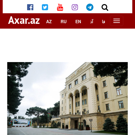
Axar.az
AZ
RU
EN
آذ
فا