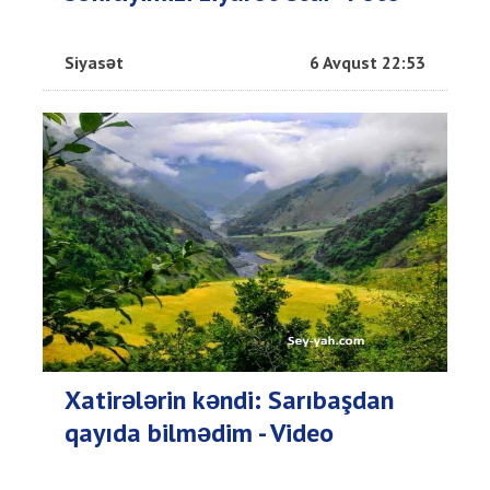
Siyasət
6 Avqust 22:53
Xatirələrin kəndi: Sarıbaşdan
qayıda bilmədim - Video