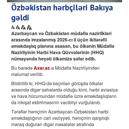
Özbəkistan hərbçiləri Bakıya
gəldi
Azərbaycan və Özbəkistan müdafiə nazirlikləri
arasında imzalanmış 2026-cı il üçün ikitərəfli
əməkdaşlıq planına əsasən, bu ölkənin Müdafiə
Nazirliyinin Hərbi Hava Qüvvələrinin (HHQ)
nümayəndə heyəti ölkəmizə səfər edib.
Bu barədə
Axar.az
-a Müdafiə Nazirliyindən
məlumat verilib.
​Bildirilib ki, HHQ-də keçirilən görüşdə ölkələr
arasında digər sahələrdə olduğu kimi, hərbi aviasiya
və hava hücumundan müdafiə üzrə əməkdaşlıqların
da inkişaf etdirilməsinin vacibliyi vurğulanıb.
Tərəflər həmçinin Azərbaycan-Özbəkistan hərbi
əməkdaşlığının cari vəziyyəti, həmçinin qarşılıqlı
maraq doğuran digər məsələlər ətrafında