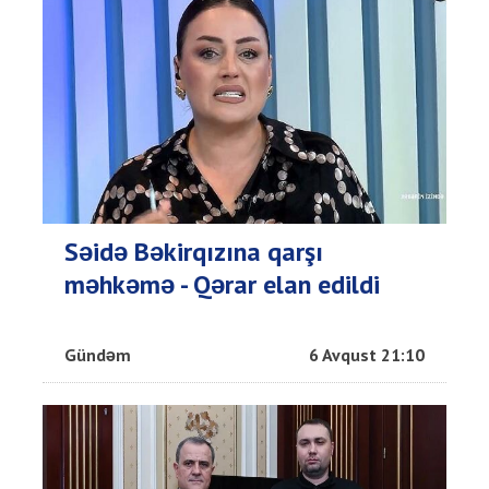
Səidə Bəkirqızına qarşı
məhkəmə - Qərar elan edildi
Gündəm
6 Avqust 21:10