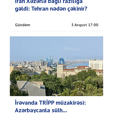
İran Xəzərlə bağlı razılığa
gəldi: Tehran nədən çəkinir?
Gündəm
5 Avqust 17:00
İrəvanda TRİPP müzakirəsi:
Azərbaycanla sülh...