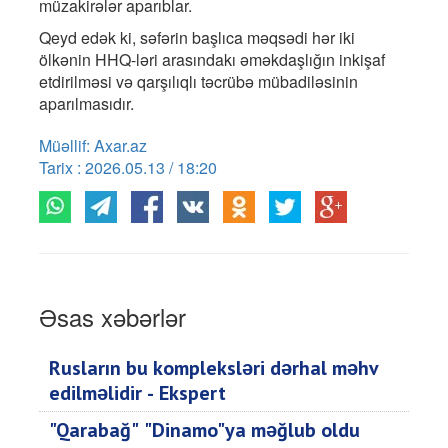
müzakirələr aparıblar.
​Qeyd edək ki, səfərin başlıca məqsədi hər iki
ölkənin HHQ-ləri arasındakı əməkdaşlığın inkişaf
etdirilməsi və qarşılıqlı təcrübə mübadiləsinin
aparılmasıdır.
Müəllif: Axar.az
Tarix : 2026.05.13 / 18:20
Əsas xəbərlər
Rusların bu kompleksləri dərhal məhv
edilməlidir - Ekspert
"Qarabağ" "Dinamo"ya məğlub oldu