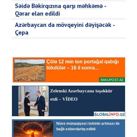
Səidə Bəkirqızına qarşı məhkəmə -
Qərar elan edildi
Azərbaycan da mövqeyini dəyişəcək -
Çepa