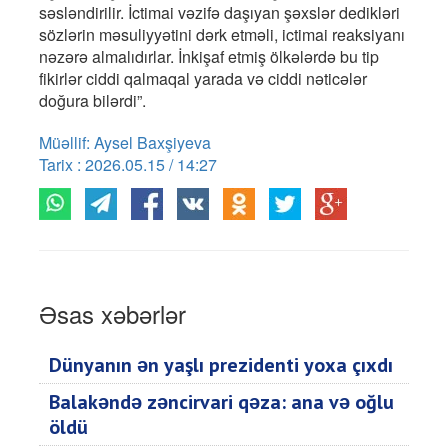
səsləndirilir. İctimai vəzifə daşıyan şəxslər dedikləri
sözlərin məsuliyyətini dərk etməli, ictimai reaksiyanı
nəzərə almalıdırlar. İnkişaf etmiş ölkələrdə bu tip
fikirlər ciddi qalmaqal yarada və ciddi nəticələr
doğura bilərdi”.
Müəllif: Aysel Baxşiyeva
Tarix : 2026.05.15 / 14:27
Əsas xəbərlər
Dünyanın ən yaşlı prezidenti yoxa çıxdı
Balakəndə zəncirvari qəza: ana və oğlu
öldü