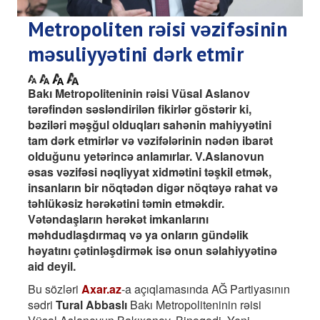
Metropoliten rəisi vəzifəsinin
məsuliyyətini dərk etmir
Bakı Metropoliteninin rəisi Vüsal Aslanov
tərəfindən səsləndirilən fikirlər göstərir ki,
bəziləri məşğul olduqları sahənin mahiyyətini
tam dərk etmirlər və vəzifələrinin nədən ibarət
olduğunu yetərincə anlamırlar. V.Aslanovun
əsas vəzifəsi nəqliyyat xidmətini təşkil etmək,
insanların bir nöqtədən digər nöqtəyə rahat və
təhlükəsiz hərəkətini təmin etməkdir.
Vətəndaşların hərəkət imkanlarını
məhdudlaşdırmaq və ya onların gündəlik
həyatını çətinləşdirmək isə onun səlahiyyətinə
aid deyil.
Bu sözləri
Axar.az
-a açıqlamasında AĞ Partiyasının
sədri
Tural Abbaslı
Bakı Metropoliteninin rəisi