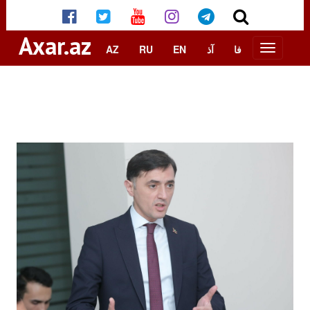
Axar.az
AZ
RU
EN
آذ
فا