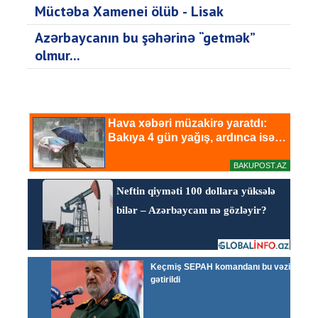
Müctəba Xamenei ölüb - Lisak
Azərbaycanın bu şəhərinə “getmək”
olmur...