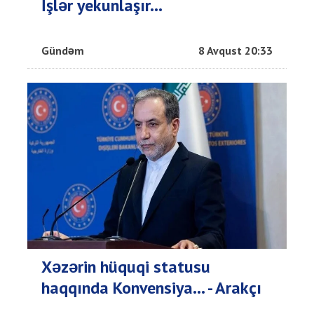
İşlər yekunlaşır...
Gündəm
8 Avqust 20:33
Xəzərin hüquqi statusu
haqqında Konvensiya... - Arakçı