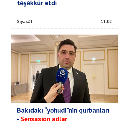
təşəkkür etdi
Siyasət
11:02
Bakıdakı “yəhudi”nin qurbanları
-
Sensasion adlar