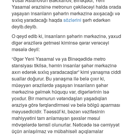
Vüsal Aslanovun Bakıxanov, Binəqədi, Yeni
Yasamal ərazisinə metronun çəkiləcəyi halda orada
yaşayan insanların şəhərin mərkəzinə axışacağı və
sıxlıq yaradacağı haqda
sözlərini
şərh edərkən
deyib.deyib.
O qeyd edib ki, insanların şəhərin mərkəzinə, yaxud
digər ərazilərə getməsi kiminsə qərar verəcəyi
məsələ deyil:
“Əgər Yeni Yasamal və ya Binəqədidə metro
stansiyası tikilsə, həmin insanlar şəhər mərkəzinə
axın edərək sıxlıq yaradacaqlar” kimi yanaşma ciddi
suallar doğurur. Bu yanaşma ilə belə çıxır ki,
müəyyən ərazilərdə yaşayan insanların şəhər
mərkəzinə gəlmək hüququ var, digərlərinin isə
yoxdur. Bir məmurun vətəndaşları yaşadıqları
əraziyə görə fərqləndirməsi və belə bölgü aparması
məyusedicidir. Təəssüf ki, bəzən vəzifəsinin
mahiyyətini tam anlamayan şəxslər məsul
mövqelərdə təmsil olunurlar. Nəticədə isə cəmiyyət
üçün anlaşılmaz və mübahisəli açıqlamalar