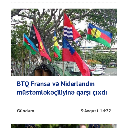
BTQ Fransa və Niderlandın
müstəmləkəçiliyinə qarşı çıxdı
Gündəm
9 Avqust 14:22