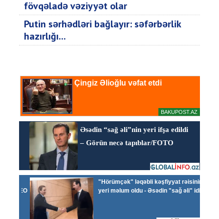
fövqəladə vəziyyət olar
Putin sərhədləri bağlayır: səfərbərlik
hazırlığı...