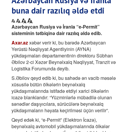
Azərbaycan Rusiya və İranla
buna dair razılıq əldə etdi
Azərbaycan Rusiya və İranla “e-Permit”
sisteminin tətbiqinə dair razılıq əldə edib.
Axar.az
xəbər verir ki, bu barədə Azərbaycan
Yerüstü Nəqliyyat Agentliyinin (AYNA)
yükdaşımaları departamentinin direktoru Sübhan
Əbilov 2-ci Xəzər Beynəlxalq Nəqliyyat, Tranzit və
Logistika Forumunda deyib.
S.Əbilov qeyd edib ki, bu sahədə ən vacib məsələ
xüsusilə bütün ölkələrin beynəlxalq
yükdaşımalarında istifadə etdiyi xarici ölkələrin
icazə blanklarıdır: “Yüzminlərlə mübadilə olunan
sənədlər daşıyıcılara, sürücülərə beynəlxalq
yükdaşımaların həyata keçirilməsi üçün verilir”.
Qeyd edək ki, “e-Permit” (Elektron İcazə),
beynəlxalq avtomobil yükdaşımalarında ölkələr