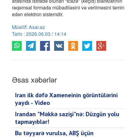
arasında istifadə olunan “İcazə” (keçid) blanklarının
rəqəmsal formada mübadiləsini və verilməsini təmin
edən elektron sistemdir.
Müəllif: Axar.az
Tarix : 2026.06.03 / 14:14
Əsas xəbərlər
İran ilk dəfə Xameneinin görüntülərini
yaydı - Video
İrandan "Məkkə sazişi"nə: Düzgün yolu
tapmayıblar!
Bu təyyarə vurulsa, ABŞ üçün