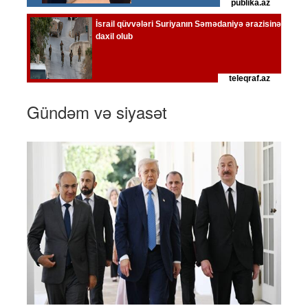
Gündəm və siyasət