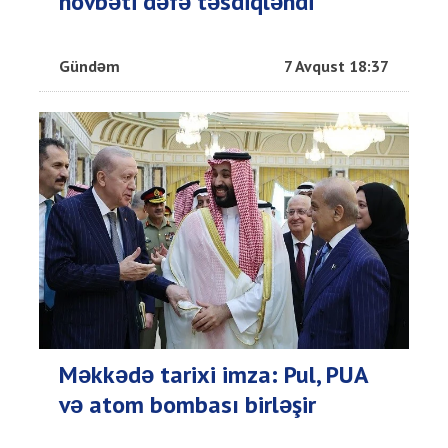
növbəti dəfə təsdiqləndi
Gündəm
7 Avqust 18:37
Məkkədə tarixi imza: Pul, PUA
və atom bombası birləşir