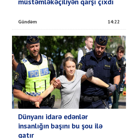
müstəmləkəçiliyən qarşı çıxdı
Gündəm
14:22
Dünyanı idarə edənlər
insanlığın başını bu şou ilə
qatır