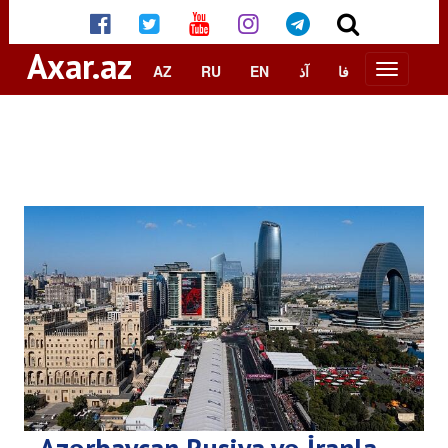
Axar.az
AZ
RU
EN
آذ
فا