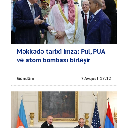
Məkkədə tarixi imza: Pul, PUA
və atom bombası birləşir
Gündəm
7 Avqust 17:12