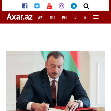
Axar.az
AZ
RU
EN
آذ
فا