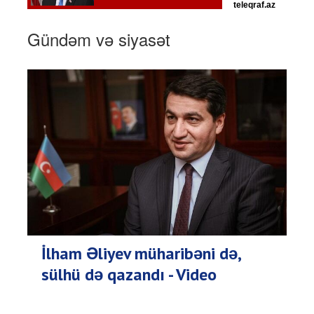
Gündəm və siyasət
İlham Əliyev müharibəni də,
sülhü də qazandı - Video