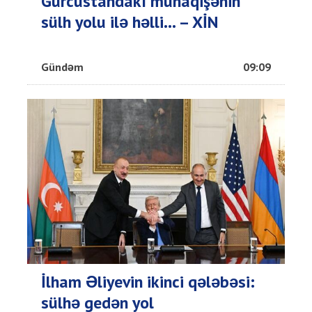
Gürcüstandakı münaqişənin
sülh yolu ilə həlli... – XİN
Gündəm
09:09
İlham Əliyevin ikinci qələbəsi:
sülhə gedən yol