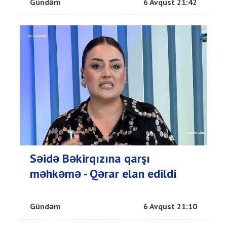
Gündəm
6 Avqust 21:42
Səidə Bəkirqızına qarşı
məhkəmə - Qərar elan edildi
Gündəm
6 Avqust 21:10