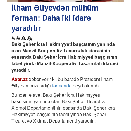
İlham Əliyevdən mühüm
fərman: Daha iki idarə
yaradılır
Bakı Şəhər İcra Hakimiyyəti başçısının yanında
olan Mənzil-Kooperativ Təsərrüfatı İdarəsinin
əsasında Bakı Şəhər İcra Hakimiyyəti başçısının
tabeliyində Mənzil-Kooperativ Təsərrüfatı İdarəsi
yaradılır.
Axar.az
xəbər verir ki, bu barədə Prezident İlham
Əliyevin imzaladığı
fərmanda
qeyd olunub.
Bundan əlavə, Bakı Şəhər İcra Hakimiyyəti
başçısının yanında olan Bakı Şəhər Ticarət və
Xidmət Departamentinin əsasında Bakı Şəhər İcra
Hakimiyyəti başçısının tabeliyində Bakı Şəhər
Ticarət və Xidmət Departamenti yaradılır.