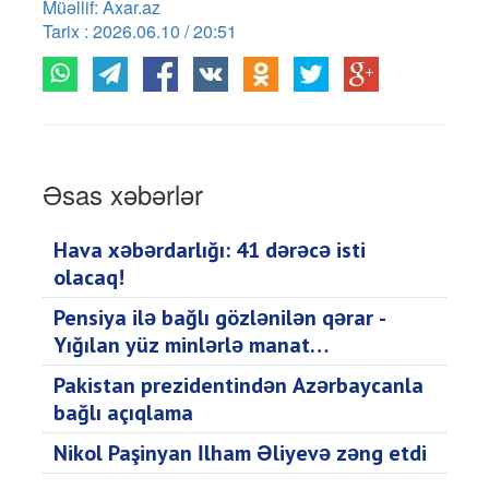
Müəllif: Axar.az
Tarix : 2026.06.10 / 20:51
Əsas xəbərlər
Hava xəbərdarlığı: 41 dərəcə isti
olacaq!
Pensiya ilə bağlı gözlənilən qərar -
Yığılan yüz minlərlə manat…
Pakistan prezidentindən Azərbaycanla
bağlı açıqlama
Nikol Paşinyan İlham Əliyevə zəng etdi