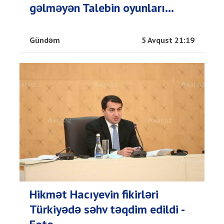
gəlməyən Talebin oyunları...
Gündəm
5 Avqust 21:19
Hikmət Hacıyevin fikirləri
Türkiyədə səhv təqdim edildi -