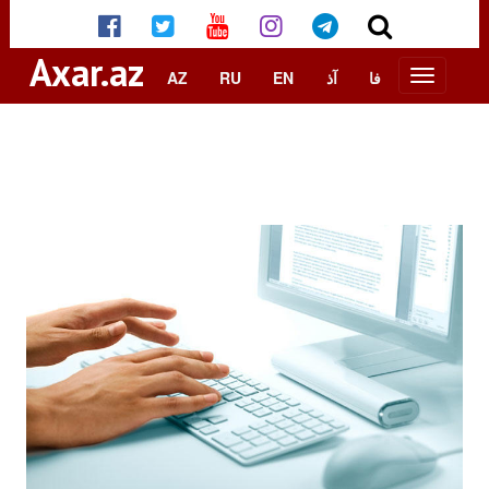
Axar.az
AZ
RU
EN
آذ
فا