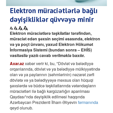
Elektron müraciətlərlə bağlı
dəyişikliklər qüvvəyə minir
Elektron müraciətlərə təşkilatlar tərəfindən,
müraciət edən şəxsin seçimi əsasında, elektron
və ya poçt ünvanı, yaxud Elektron Hökumət
İnformasiya Sistemi (bundan sonra – EHİS)
vasitəsilə yazılı cavab verilməklə baxılır.
Axar.az
xəbər verir ki, bu, "Dövlət və bələdiyyə
orqanlarında, dövlət və ya bələdiyyə mülkiyyətində
olan və ya paylarının (səhmlərinin) nəzarət zərfi
dövlətə və ya bələdiyyəyə məxsus olan hüquqi
şəxslərdə və büdcə təşkilatlarında vətəndaşların
müraciətləri ilə bağlı kargüzarlığın aparılması
Qaydası"nda dəyişiklik edilməsi haqqında
Azərbaycan Prezidenti İlham Əliyevin
fərmanında
qeyd olunub.