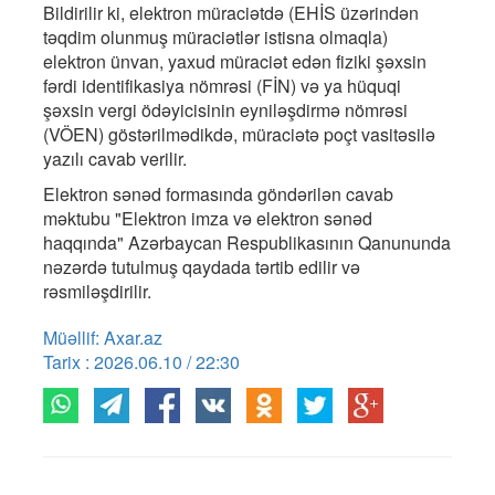
Bildirilir ki, elektron müraciətdə (EHİS üzərindən
təqdim olunmuş müraciətlər istisna olmaqla)
elektron ünvan, yaxud müraciət edən fiziki şəxsin
fərdi identifikasiya nömrəsi (FİN) və ya hüquqi
şəxsin vergi ödəyicisinin eyniləşdirmə nömrəsi
(VÖEN) göstərilmədikdə, müraciətə poçt vasitəsilə
yazılı cavab verilir.
Elektron sənəd formasında göndərilən cavab
məktubu "Elektron imza və elektron sənəd
haqqında" Azərbaycan Respublikasının Qanununda
nəzərdə tutulmuş qaydada tərtib edilir və
rəsmiləşdirilir.
Müəllif: Axar.az
Tarix : 2026.06.10 / 22:30