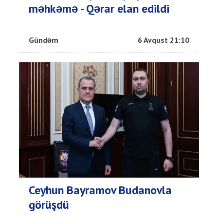
məhkəmə - Qərar elan edildi
Gündəm
6 Avqust 21:10
Ceyhun Bayramov Budanovla
görüşdü