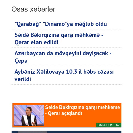
Əsas xəbərlər
"Qarabağ" "Dinamo"ya məğlub oldu
Səidə Bəkirqızına qarşı məhkəmə -
Qərar elan edildi
Azərbaycan da mövqeyini dəyişəcək -
Çepa
Aybəniz Xəlilovaya 10,3 il həbs cəzası
verildi